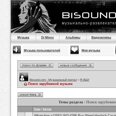
Музыка
Dj Mixes
Альбомы
Видеоклипы
Музыка пользователей
Моя музыка
Bisound.com - Музыкальный портал
>
Я ИЩУ
Поиск зарубежной музыки
Темы раздела
: Поиск зарубежн
Тема
/
Автор
WhatsApp +1(581) 942-4296 Buy Weed Hashish Cocai