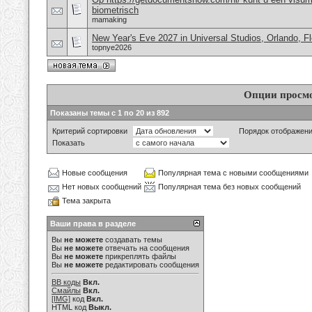
biometrisch
mamaking
New Year's Eve 2027 in Universal Studios, Orlando, F
topnye2026
Опции просм
Показаны темы с 1 по 20 из 892
Критерий сортировки
Порядок отображен
Показать
Новые сообщения
Популярная тема с новыми сообщениями
Нет новых сообщений
Популярная тема без новых сообщений
Тема закрыта
Ваши права в разделе
Вы
не можете
создавать темы
Вы
не можете
отвечать на сообщения
Вы
не можете
прикреплять файлы
Вы
не можете
редактировать сообщения
BB коды
Вкл.
Смайлы
Вкл.
[IMG]
код
Вкл.
HTML код
Выкл.