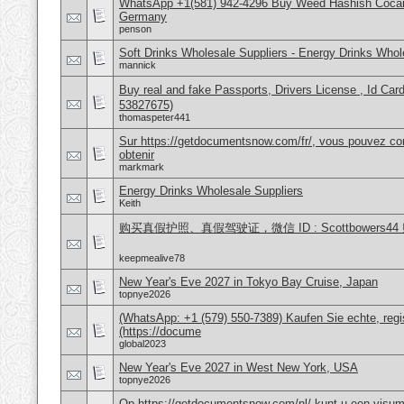
WhatsApp +1(581) 942-4296 Buy Weed Hashish Cocai
Germany
penson
Soft Drinks Wholesale Suppliers - Energy Drinks Whol
mannick
Buy real and fake Passports, Drivers License , Id
53827675)
thomaspeter441
Sur https://getdocumentsnow.com/fr/, vous pouvez co
obtenir
markmark
Energy Drinks Wholesale Suppliers
Keith
购买真假护照、真假驾驶证，微信 ID : Scottbower
keepmealive78
New Year's Eve 2027 in Tokyo Bay Cruise, Japan
topnye2026
(WhatsApp: +1 (579) 550-7389) Kaufen Sie echte, regi
(https://docume
global2023
New Year's Eve 2027 in West New York, USA
topnye2026
Op https://getdocumentsnow.com/nl/ kunt u een visums