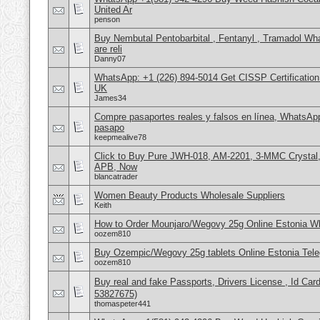
United Ar
penson
Buy Nembutal Pentobarbital , Fentanyl , Tramadol 
are reli
Danny07
WhatsApp: +1 (226) 894-5014​ Get CISSP Certification
UK
James34
Compre pasaportes reales y falsos en línea, WhatsAp
pasapo
keepmealive78
Click to Buy Pure JWH-018, AM-2201, 3-MMC Crystal
APB, Now
blancatrader
Women Beauty Products Wholesale Suppliers
Keith
How to Order Mounjaro/Wegovy 25g Online Estonia
oozem810
Buy Ozempic/Wegovy 25g tablets Online Estonia Tele
oozem810
Buy real and fake Passports, Drivers License , Id
53827675)
thomaspeter441