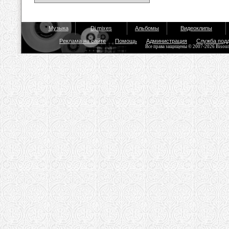
Музыка
Dj mixes
Альбомы
Видеоклипы
Реклама на сайте
Помощь
Администрация
Служба под
Все права защищены © 2007-2026 Bisou