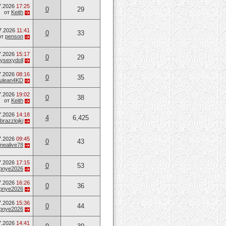
7.2026
17:25
0
29
от
Keith
7.2026
11:41
0
33
от
penson
7.2026
15:17
0
29
ysexydoll
7.2026
08:16
0
35
ulean4KD
7.2026
19:02
0
38
от
Keith
7.2026
14:18
4
6,425
brazzlojki
7.2026
09:45
0
43
mealive78
7.2026
17:15
0
53
opnye2026
7.2026
16:26
0
36
opnye2026
7.2026
15:36
0
44
opnye2026
7.2026
14:41