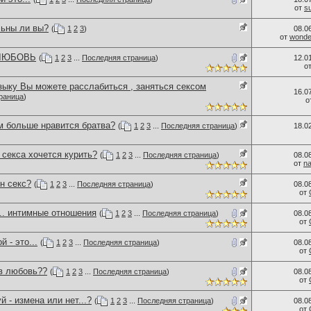
от
s
льны ли вы?
(
1
2
3
)
08.0
от
wonder
 ЛЮБОВЬ
(
1
2
3
...
Последняя страница
)
12.0
о
зыку Вы можете расслабиться , заняться сексом
16.0
раница
)
о
м больше нравится братва?
(
1
2
3
...
Последняя страница
)
18.0
секса хочется курить?
(
1
2
3
...
Последняя страница
)
08.0
от
n
н секс?
(
1
2
3
...
Последняя страница
)
08.0
от
.. интимные отношения
(
1
2
3
...
Последняя страница
)
08.0
от
 - это...
(
1
2
3
...
Последняя страница
)
08.0
от
 в любовь??
(
1
2
3
...
Последняя страница
)
08.0
от
й - измена или нет...?
(
1
2
3
...
Последняя страница
)
08.0
от