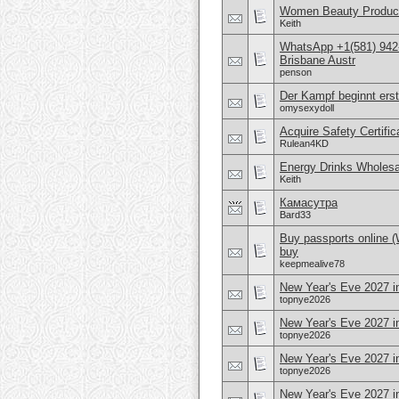
Women Beauty Product
Keith
WhatsApp +1(581) 942
Brisbane Austr
penson
Der Kampf beginnt erst
omysexydoll
Acquire Safety Certifi
Rulean4KD
Energy Drinks Wholesa
Keith
Камасутра
Bard33
Buy passports online 
buy
keepmealive78
New Year's Eve 2027 i
topnye2026
New Year's Eve 2027 in
topnye2026
New Year's Eve 2027 i
topnye2026
New Year's Eve 2027 i