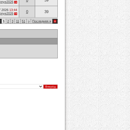
0
39
opnye2026
7.2026
13:44
0
39
opnye2026
2
1
2
3
11
51
>
Последняя
»