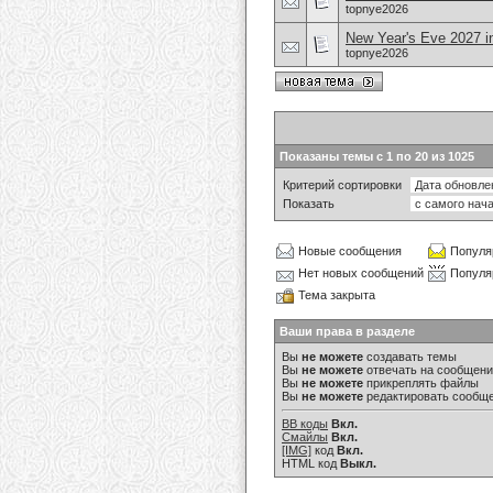
topnye2026
New Year's Eve 2027 in
topnye2026
Показаны темы с 1 по 20 из 1025
Критерий сортировки
Показать
Новые сообщения
Популя
Нет новых сообщений
Популя
Тема закрыта
Ваши права в разделе
Вы
не можете
создавать темы
Вы
не можете
отвечать на сообщен
Вы
не можете
прикреплять файлы
Вы
не можете
редактировать сообщ
BB коды
Вкл.
Смайлы
Вкл.
[IMG]
код
Вкл.
HTML код
Выкл.