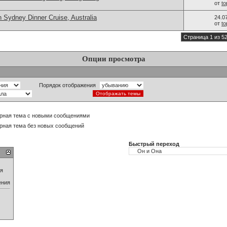
от
t
 Sydney Dinner Cruise, Australia
24.0
от
t
Страница 1 из 5
Опции просмотра
Порядок отображения
рная тема с новыми сообщениями
рная тема без новых сообщений
Быстрый переход
ия
ения