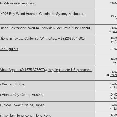
s Wholesale Suppliers
30.0
-4296 Buy Weed Hashish Cocaine in Sydney Melbourne
30.0
 nach Feierabend. Warum Torily den Samurai-Stil neu denkt
28.0
от
om
cations in Texas. California. WhatsApp: +1 (226) 894-5014
28.0
от
R
le Suppliers
27.0
26.0
от
(WhatsApp : +49 1575 3756974), buy legitimate US passports,
26.0
от
keep
n Xiamen, China
24.0
от
t
 Vienna City Center, Austria
24.0
от
t
n Tokyo Tower Skyline, Japan
24.0
от
t
n The Hari Hong Kong, Hong Kong
24.0