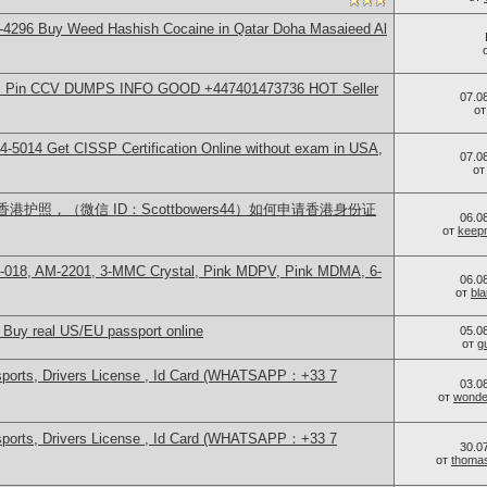
-4296 Buy Weed Hashish Cocaine in Qatar Doha Masaieed Al
rds Pin CCV DUMPS INFO GOOD +447401473736 HOT Seller
07.0
о
-5014​ Get CISSP Certification Online without exam in USA,
07.0
о
护照，（微信 ID：Scottbowers44）如何申请香港身份证
06.0
от
keep
H-018, AM-2201, 3-MMC Crystal, Pink MDPV, Pink MDMA, 6-
06.0
от
bl
 Buy real US/EU passport online
05.0
от
g
sports, Drivers License , Id Card (WHATSAPP：+33 7
03.0
от
wonder
sports, Drivers License , Id Card (WHATSAPP：+33 7
30.0
от
thoma