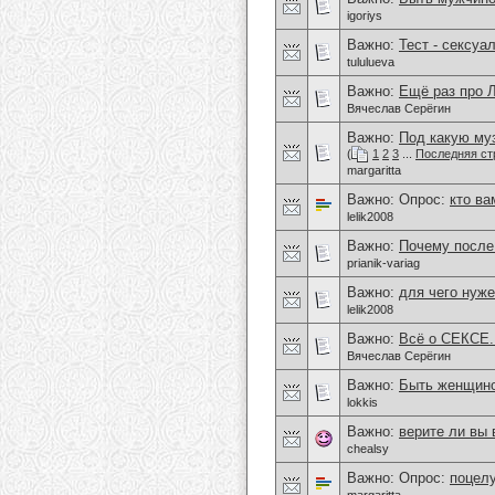
igoriys
Важно:
Тест - сексуа
tululueva
Важно:
Ещё раз про
Вячеслав Серёгин
Важно:
Под какую му
(
1
2
3
...
Последняя ст
margaritta
Важно: Опрос:
кто ва
lelik2008
Важно:
Почему после 
prianik-variag
Важно:
для чего нуже
lelik2008
Важно:
Всё о СЕКСЕ.
Вячеслав Серёгин
Важно:
Быть женщиной
lokkis
Важно:
верите ли вы
chealsy
Важно: Опрос:
поцелу