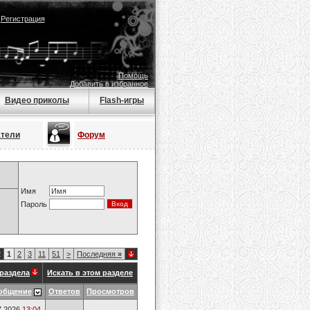
|
Регистрация
Помощь
Добавить в избранное
Видео приколы
Flash-игры
атели
Форум
Имя
Пароль
2
1
2
3
11
51
>
Последняя
»
раздела
Искать в этом разделе
общение
Ответов
Просмотров
7.2026
13:04