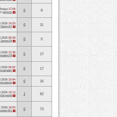
Вчера
17:58
0
8
от
penson
8.2026
14:25
0
11
т
Danny07
8.2026
09:39
0
5
т
James34
8.2026
12:38
0
17
mealive78
8.2026
00:02
0
17
ancatrader
8.2026
10:44
0
16
urkudaste
8.2026
19:13
1
62
ful-world
7.2026
18:53
0
73
speter441