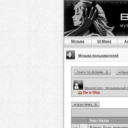
Музыка
Dj Mixes
А
Музыка пользователей
Bisound.com - Музыкальный 
Он и Она
Тема
/
Автор
Важно:
Быть мужчиной