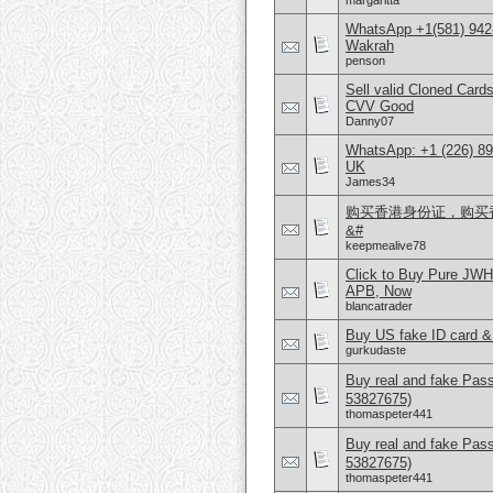
margaritta
WhatsApp +1(581) 942
Wakrah
penson
Sell valid Cloned Ca
CVV Good
Danny07
WhatsApp: +1 (226) 894
UK
James34
购买香港身份证，购买香港
&#
keepmealive78
Click to Buy Pure JW
APB, Now
blancatrader
Buy US fake ID card &
gurkudaste
Buy real and fake Pas
53827675)
thomaspeter441
Buy real and fake Pas
53827675)
thomaspeter441