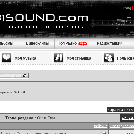
Вход
льбомы
Видеоклипы
Топ Радио
Радиостанции
Моя музыка
Моя страница
Пользов
портал
>
РАЗНОЕ
Страница 1 из 5
Темы раздела
: Он и Она
Опции 
Рейтинг
Последнее со
-это...
(
1
2
3
...
Последняя страница
)
18.0