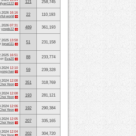
121
258,745
ufyan1122
6.2026
16:16
22
110,193
ful-world
1.2026
07:31
489
361,193
т
ymptk22
7.2025
13:58
51
231,158
т
Ignat111
2.2025
16:51
88
233,774
от
Eva20
8.2024
12:10
59
239,328
ayong han
8.2024
12:08
351
318,769
Choi Yeon
8.2024
12:08
193
281,121
Choi Yeon
8.2024
12:06
192
290,384
Choi Yeon
8.2024
12:05
207
335,165
Choi Yeon
8.2024
12:04
202
304,720
Choi Yeon