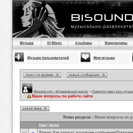
Музыка
Dj Mixes
Альбомы
Видеоклипы
Музыка пользователей
Моя музыка
Bisound.com - Музыкальный портал
>
Помогите нам стать лучше
Ваши вопросы по работе сайта
Темы раздела
: Ваши вопросы по р
Тема
/
Автор
Важно:
Как открыть входящее сообщение!Помогите