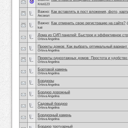
Kristi123
Важно:
Как вставлять в пост вложения, фото, карт
Аксакал
Важно:
Как отменить свою регистрацию на сайте?
(
kaii
Дома из СИП панелей: Быстрое и эффективное ст
Orlova Angelina
Проекты домов: Как выбрать оптимальный вариант
Orlova Angelina
Проекты одноэтажных домов: Простота и удобство
Orlova Angelina
Бортовой камень
Orlova Angelina
Бордюры
Orlova Angelina
Бордюр дорожный
Orlova Angelina
Садовый бордюр
Orlova Angelina
Бордюрный камень
Orlova Angelina
Бордюр тротуарный