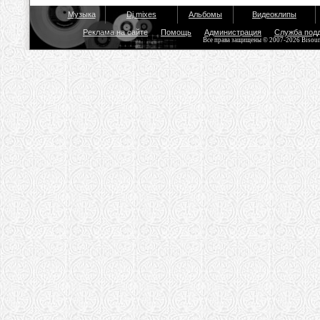
Музыка
Dj mixes
Альбомы
Видеоклипы
Реклама на сайте
Помощь
Администрация
Служба под
Все права защищены © 2007-2026 Bisou