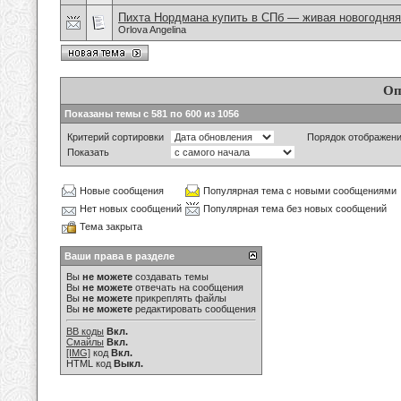
Пихта Нордмана купить в СПб — живая новогодняя
Orlova Angelina
Оп
Показаны темы с 581 по 600 из 1056
Критерий сортировки
Порядок отображен
Показать
Новые сообщения
Популярная тема с новыми сообщениями
Нет новых сообщений
Популярная тема без новых сообщений
Тема закрыта
Ваши права в разделе
Вы
не можете
создавать темы
Вы
не можете
отвечать на сообщения
Вы
не можете
прикреплять файлы
Вы
не можете
редактировать сообщения
BB коды
Вкл.
Смайлы
Вкл.
[IMG]
код
Вкл.
HTML код
Выкл.