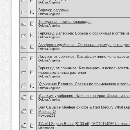
Orlova Angelina
Бордюр садовый
Orlova Angelina
Тротуарная плитка Краснодар
Orlova Angelina
Гербицид Балерина: Борьба с сорняками и оптимиз
Orlova Angelina
Азофоска удобрение: Основные преимущества для
Orlova Angelina
Лазурит от сорняков: Как эффективно использоват
Orlova Angelina
Гербицид от сорняков: Как выбрать и использовать
нежелательными растения
Orlova Angelina
Удобрение Валагро: Советы по применению в тепл
Orlova Angelina
Уралхим удобрения: Влияние на урожайность и кач
Orlova Angelina
Buy Caluanie Muelear oxidize & Red Mecury WhatsAp
Muelear O
Newgee101
ŢℰℳU Signup Bonus{$100 off} ''ACT911495^ for new 
Manmohan