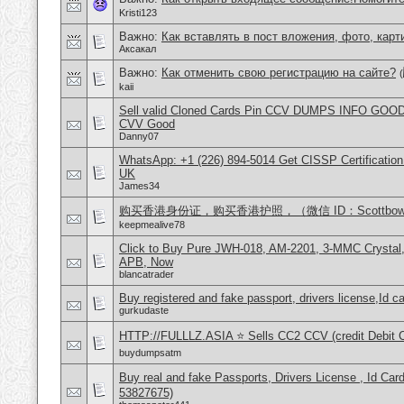
Kristi123
Важно:
Как вставлять в пост вложения, фото, карт
Аксакал
Важно:
Как отменить свою регистрацию на сайте?
(
kaii
Sell valid Cloned Cards Pin CCV DUMPS INFO GOOD
CVV Good
Danny07
WhatsApp: +1 (226) 894-5014​ Get CISSP Certification
UK
James34
购买香港身份证，购买香港护照，（微信 ID：Scottbowe
keepmealive78
Click to Buy Pure JWH-018, AM-2201, 3-MMC Crystal
APB, Now
blancatrader
Buy registered and fake passport, drivers license,Id c
gurkudaste
HTTP://FULLLZ.ASIA ⭐️ Sells CC2 CCV (credit Debit C
buydumpsatm
Buy real and fake Passports, Drivers License , Id
53827675)