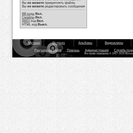
Вы
не можете
прикреплять файлы
Вы
не можете
редактировать сообщения
BB коды
Вкл.
Смайлы
Вкл.
[IMG]
код
Вкл.
HTML код
Выкл.
Музыка
Dj mixes
Альбомы
Видеоклипы
Реклама на сайте
Помощь
Администрация
Служба под
Все права защищены © 2007-2026 Bisou