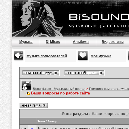
Музыка
Dj Mixes
Альбомы
Видеоклипы
Музыка пользователей
Моя музыка
Bisound.com - Музыкальный портал
>
Помогите нам стать лучше
Ваши вопросы по работе сайта
Темы раздела
: Ваши вопросы по р
Тема
/
Автор
Важно:
Как открыть входящее сообщение!Помогите