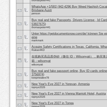
thomaspeter441
WhatsApp +1(581) 942-4296 Buy Weed Hashish Cocai
Brisbane Austr
penson
Buy real and fake Passports, Drivers License , Id
53827675)
thomaspeter441
Unter https://getdocumentsnow.com/de/ können Sie ei
eine
markmark
Acquire Safety Certifications in Texas. California. Wh
Rulean4KD
在线购买高品质伪钞（微信 ID：Wilsonyati），购买美元
箱：wilsonyat
wilsonyati
Buy real and fake passport online, Buy ID cards onli
3756974)
keepmealive78
New Year's Eve 2027 in Yerevan, Armenia
topnye2026
New Year's Eve 2027 in Vienna Marriott Hotel, Austria
topnye2026
New Year's Eve 2027 in Tonga
topnye2026