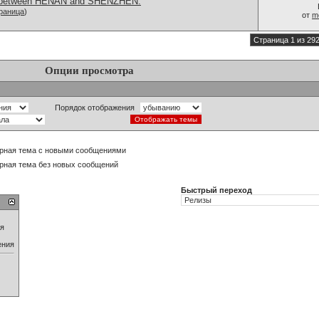
ch between HENAN and SHENZHEN:
раница
)
от
m
Страница 1 из 29
Опции просмотра
Порядок отображения
рная тема с новыми сообщениями
рная тема без новых сообщений
Быстрый переход
ия
ения