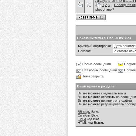
Analysis of the mat
(
1
2
3
...
Последняя ст
phocohanoi7
Показаны темы с 1 по 20 из 5823
Критерий сортировки
Показать
Новые сообщения
Популя
Нет новых сообщений
Популя
Тема закрыта
Ваши права в разделе
Вы
не можете
создавать темы
Вы
не можете
отвечать на сообщен
Вы
не можете
прикреплять файлы
Вы
не можете
редактировать сообщ
BB коды
Вкл.
Смайлы
Вкл.
[IMG]
код
Вкл.
HTML код
Выкл.