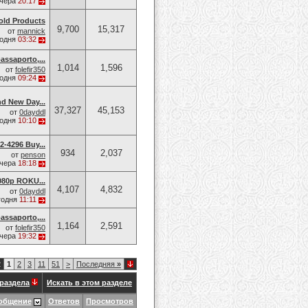
чера
20:17
old Products
9,700
15,317
от
mannick
годня
03:32
assaporto,...
1,014
1,596
от
folefir350
годня
09:24
d New Day...
37,327
45,153
от
0dayddl
годня
10:10
-4296 Buy...
934
2,037
от
penson
чера
18:18
080p ROKU...
4,107
4,832
от
0dayddl
годня
11:11
assaporto,...
1,164
2,591
от
folefir350
чера
19:32
2
1
2
3
11
51
>
Последняя
»
раздела
Искать в этом разделе
общение
Ответов
Просмотров