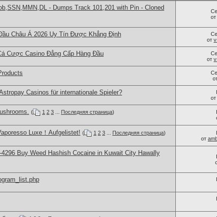
Dob,SSN,MMN,DL - Dumps Track 101,201 with Pin - Cloned
Се
о
Đầu Châu Á 2026 Uy Tín Được Khẳng Định
Се
от
v
Cá Cược Casino Đẳng Cấp Hàng Đầu
Се
от
v
Products
Се
о
Astropay Casinos für internationale Spieler?
о
ushrooms.
(
1
2
3
...
Последняя страница
)
Vaporesso Luxe！Aufgelistet!
(
1
2
3
...
Последняя страница
)
от
amb
4296 Buy Weed Hashish Cocaine in Kuwait City Hawally
rogram_list.php