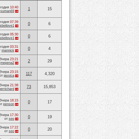
годня
10:40
1
15
т
suman69
годня
07:39
0
6
sbetlove1
годня
05:30
0
6
sbetlove1
годня
03:31
0
4
т
mannick
Вчера
23:21
2
29
т
mepena2
Вчера
23:15
117
4,320
от
jassica
Вчера
21:38
73
15,853
errichard
Вчера
18:15
0
17
от
penson
Вчера
17:30
0
19
от
seo
Вчера
17:22
0
20
от
seo