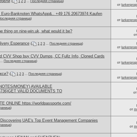
ебели
(
1
2
3
...
Последняя страница
)
от
lurkerprop
ty Euro-Banknoten WhatsApp&.. +49 176 20673974 Kaufen
оследняя страница
)
от
lurkerprop
e thing on nine-win.uk, what would it be?
о
elivery Esperance
(
1
2
3
...
Последняя страница
)
от
lurkerprop
d CVV Shop buy CVV Dumps, CC Fullz Info, Cloned Cards
...
Последняя страница
)
от
lurkerprop
акси?
(
1
2
3
...
Последняя страница
)
от
lurkerprop
NOTES(MONEY) AVAILABLE
73736)GET VALID DOCUMENTS TO
о
ONLINE https://worldpassporte.com/
раница
)
от
m
 Discovering UAE's Top Event Management Companies
раница
)
от
m