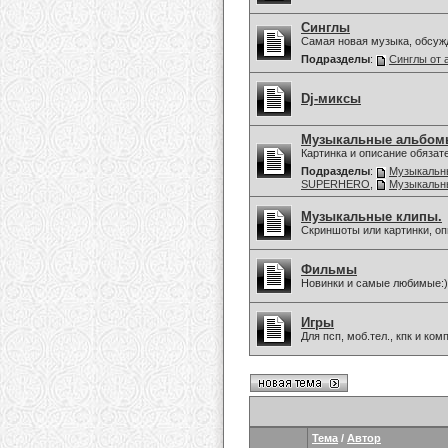
Синглы
Самая новая музыка, обсуж
Подразделы
:
Синглы от 
Dj-миксы
Музыкальные альбом
Картинка и описание обязат
Подразделы
:
Музыкальны
SUPERHERO
,
Музыкальны
Музыкальные клипы.
Скриншоты или картинки, оп
Фильмы
Новинки и самые любимые:)
Игры
Для псп, моб.тел., кпк и ко
Тема
/
Автор