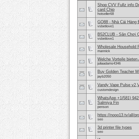
Shop CVV Fullz info 
card Chip
hotseller68
GO88 - Nhà Cái Hàng 
vsbetlove1
B52CLUB - Sân Chơi 
vsbetlove1
Wholesale Household 
mannick
Welche Vorteile bieten 
juliaadams4346
Buy Golden Teacher M
jayb2050
Vandy Vape Pulse v2,
customdesign
WhatsApp +1(581) 942-
Salmiya Fin
penson
https://nooo13.tv/all/p
seo
3d printer file types
seo