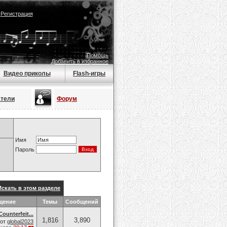
|
Регистрация
Помощь
Добавить в избранное
Видео приколы
Flash-игры
атели
Форум
Имя
Пароль
Искать в этом разделе
щение
Темы
Сообщений
ounterfeit...
1,816
3,890
от
global2023