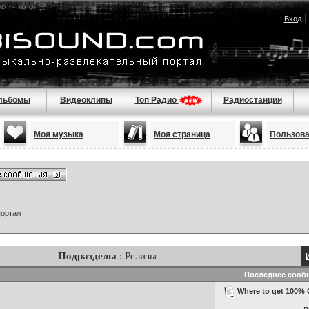
Вход
льбомы
Видеоклипы
Топ Радио
Радиостанции
Моя музыка
Моя страница
Пользов
портал
Подразделы
: Релизы
Последнее сооб
Where to get 100% C