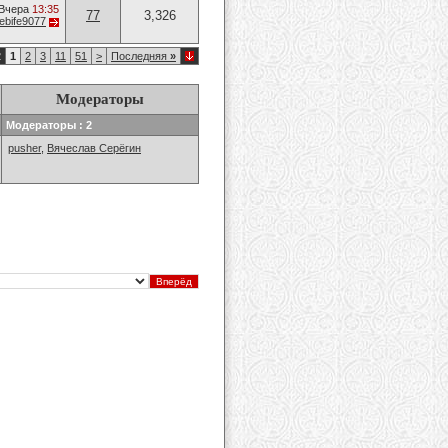
Вчера
13:35
77
3,326
ebife9077
2
1
2
3
11
51
>
Последняя
»
Модераторы
Модераторы : 2
pusher
,
Вячеслав Серёгин