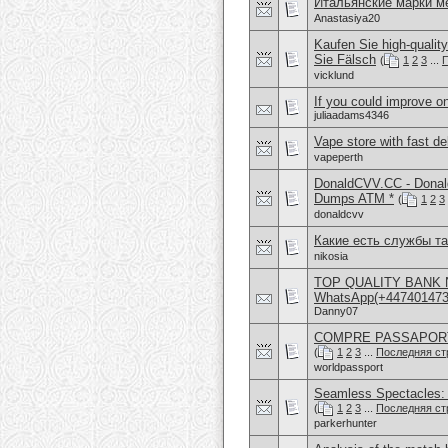
Итальянские марки м
Anastasiya20
Kaufen Sie high-quali
Sie Fälsch
(
1
2
3
...
П
vicklund
If you could improve on
juliaadams4346
Vape store with fast d
vapeperth
DonaldCVV.CC - Donal
Dumps ATM *
(
1
2
3
donaldcvv
Какие есть службы т
nikosia
TOP QUALITY BANK 
WhatsApp(+4474014
Danny07
COMPRE PASSAPORTE 
(
1
2
3
...
Последняя ст
worldpassport
Seamless Spectacles:
(
1
2
3
...
Последняя ст
parkerhunter