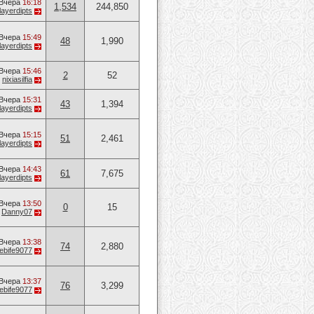
Вчера
16:18
1,534
244,850
layerdipts
Вчера
15:49
48
1,990
layerdipts
Вчера
15:46
2
52
т
nixiasilfia
Вчера
15:31
43
1,394
layerdipts
Вчера
15:15
51
2,461
layerdipts
Вчера
14:43
61
7,675
layerdipts
Вчера
13:50
0
15
т
Danny07
Вчера
13:38
74
2,880
ebife9077
Вчера
13:37
76
3,299
ebife9077