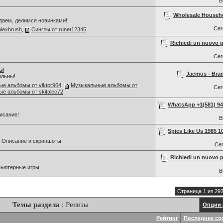
В
Wholesale Househ
даем, делимся новинками!
Се
alexbrush
,
Синглы от runet12345
Richiedi un nuovo p
Се
ы
Jaemus - Bran
ельны!
е альбомы от viktor964
,
Музыкальные альбомы от
Се
е альбомы от skitalec72
WhatsApp +1(581) 942
исание!
В
Spies Like Us 1985 1
 Описание и скриншоты.
Се
Richiedi un nuovo p
мпьютерные игры.
В
Страница 1 из 29
Темы раздела
: Релизы
Опции 
Рейтинг
Последнее со