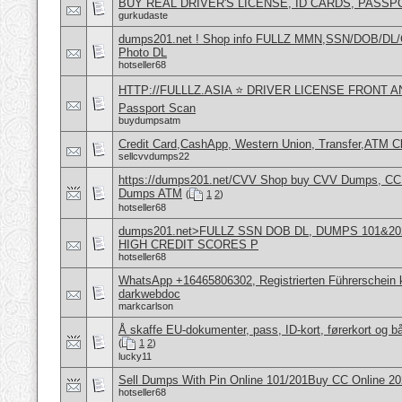
BUY REAL DRIVER'S LICENSE, ID CARDS, PASSP
gurkudaste
dumps201.net ! Shop info FULLZ MMN,SSN/DOB/DL/
Photo DL
hotseller68
HTTP://FULLLZ.ASIA ⭐️ DRIVER LICENSE FRONT 
Passport Scan
buydumpsatm
Credit Card,CashApp, Western Union, Transfer,ATM C
sellcvvdumps22
https://dumps201.net/CVV Shop buy CVV Dumps, CC F
Dumps ATM
(
1
2
)
hotseller68
dumps201.net>FULLZ SSN DOB DL, DUMPS 101&202
HIGH CREDIT SCORES P
hotseller68
WhatsApp +16465806302, Registrierten Führerschein k
darkwebdoc
markcarlson
Å skaffe EU-dokumenter, pass, ID-kort, førerkort og bå
(
1
2
)
lucky11
Sell Dumps With Pin Online 101/201Buy CC Online 
hotseller68