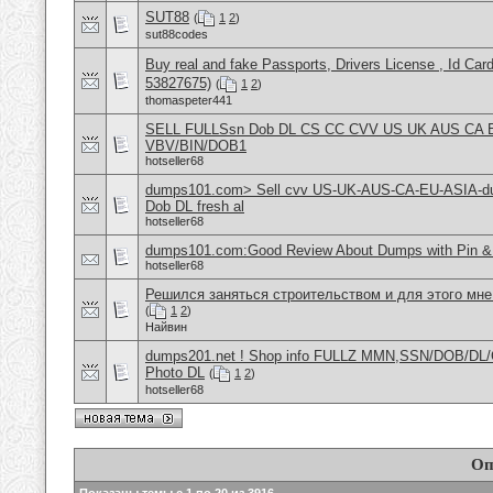
SUT88
(
1
2
)
sut88codes
Buy real and fake Passports, Drivers License , Id
53827675)
(
1
2
)
thomaspeter441
SELL FULLSsn Dob DL CS CC CVV US UK AUS CA 
VBV/BIN/DOB1
hotseller68
dumps101.com> Sell cvv US-UK-AUS-CA-EU-ASIA-d
Dob DL fresh al
hotseller68
dumps101.com:Good Review About Dumps with Pin & 
hotseller68
Решился заняться строительством и для этого мне
(
1
2
)
Найвин
dumps201.net ! Shop info FULLZ MMN,SSN/DOB/DL/
Photo DL
(
1
2
)
hotseller68
Оп