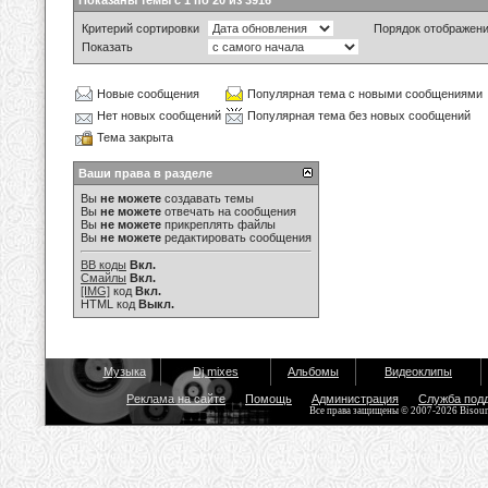
Показаны темы с 1 по 20 из 3916
Критерий сортировки
Порядок отображен
Показать
Новые сообщения
Популярная тема с новыми сообщениями
Нет новых сообщений
Популярная тема без новых сообщений
Тема закрыта
Ваши права в разделе
Вы
не можете
создавать темы
Вы
не можете
отвечать на сообщения
Вы
не можете
прикреплять файлы
Вы
не можете
редактировать сообщения
BB коды
Вкл.
Смайлы
Вкл.
[IMG]
код
Вкл.
HTML код
Выкл.
Музыка
Dj mixes
Альбомы
Видеоклипы
Реклама на сайте
Помощь
Администрация
Служба под
Все права защищены © 2007-2026 Bisou