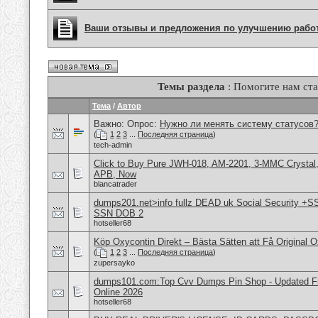
Ваши отзывы и предложения по улучшению рабо
Темы раздела
: Помогите нам ста
Тема
/
Автор
Важно: Опрос:
Нужно ли менять систему статусов
(
1
2
3
...
Последняя страница
)
tech-admin
Click to Buy Pure JWH-018, AM-2201, 3-MMC Crystal
APB, Now
blancatrader
dumps201.net>info fullz DEAD uk Social Security +S
SSN DOB 2
hotseller68
Köp Oxycontin Direkt – Bästa Sätten att Få Original 
(
1
2
3
...
Последняя страница
)
zupersayko
dumps101.com:Top Cvv Dumps Pin Shop - Updated Fre
Online 2026
hotseller68