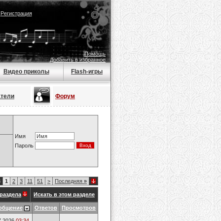
|
Регистрация
Помощь
Добавить в избранное
Видео приколы
Flash-игры
атели
Форум
Имя
Пароль
3
1
2
3
11
51
>
Последняя
»
раздела
Искать в этом разделе
общение
Ответов
Просмотров
7.2026
03:34