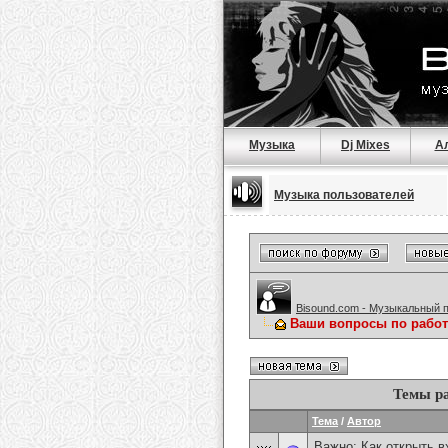
Музыка
Dj Mixes
А
Музыка пользователей
Bisound.com - Музыкальный 
Ваши вопросы по работ
Темы ра
Тема
/
Автор
Важно:
Как открыть 