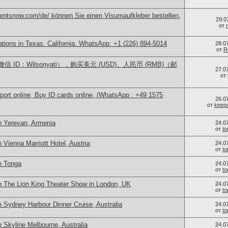
mentsnow.com/de/ können Sie einen Visumaufkleber bestellen,
29.0
от
cations in Texas. California. WhatsApp: +1 (226) 894-5014
28.0
от
R
ID：Wilsonyati），购买美元 (USD)、人民币 (RMB)（邮
27.0
от
port online, Buy ID cards online, (WhatsApp : +49 1575
26.0
от
keep
n Yerevan, Armenia
24.0
от
t
 Vienna Marriott Hotel, Austria
24.0
от
t
n Tonga
24.0
от
t
n The Lion King Theater Show in London, UK
24.0
от
t
 Sydney Harbour Dinner Cruise, Australia
24.0
от
t
 Skyline Melbourne, Australia
24.0