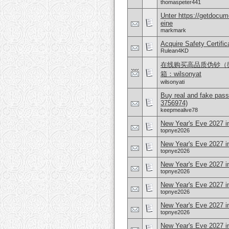
thomaspeter441
Unter https://getdocu
eine
markmark
Acquire Safety Certifi
Rulean4KD
在线购买高品质伪钞（微信 
箱：wilsonyat
wilsonyati
Buy real and fake pass
3756974)
keepmealive78
New Year's Eve 2027 i
topnye2026
New Year's Eve 2027 in
topnye2026
New Year's Eve 2027 i
topnye2026
New Year's Eve 2027 i
topnye2026
New Year's Eve 2027 in
topnye2026
New Year's Eve 2027 in