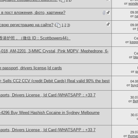
от
wonder
 в пост вложения, фото, картинки?
09.0
от
n
свою регистрацию на сайте?
(
1
2
3
)
09.0
от
照，（微信 ID：Scottbowers44）
Се
от
keep
H-018, AM-2201, 3-MMC Crystal, Pink MDPV, Mephedrone, 6-
Се
от
bl
 passport, drivers license,Id cards
от
g
 Sells CC2 CCV (credit Debit Cards) Real valid 90% the best
04.0
от
buy
sports, Drivers License , Id Card (WHATSAPP：+33 7
30.0
от
Bel
-4296 Buy Weed Hashish Cocaine in Sydney Melbourne
30.0
sports, Drivers License , Id Card (WHATSAPP：+33 7
29.0
от
thoma