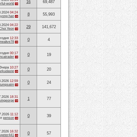
16
69,487
ful-world
8.2024
04:24
8
55,993
ayong han
8.2024
04:22
29
141,672
Choi Yeon
годня
12:33
0
4
mealive78
годня
00:17
0
19
ancatrader
Вчера
10:27
0
20
urkudaste
8.2026
12:59
0
24
dumpsatm
7.2026
18:31
1
77
vingeorge
7.2026
11:12
0
39
от
penson
7.2026
16:32
0
57
speter441