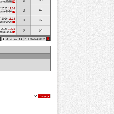
opnye2026
7.2026
12:02
0
47
opnye2026
7.2026
11:13
0
47
opnye2026
7.2026
10:21
0
54
opnye2026
3
1
2
3
11
51
>
Последняя
»