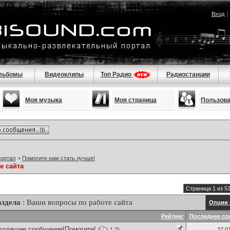
Вход
льбомы
Видеоклипы
Топ Радио
Радиостанции
Моя музыка
Моя страница
Пользов
портал
>
Помогите нам стать лучше!
е сайта
Страница 1 из 5
здела
: Ваши вопросы по работе сайта
Опции 
Рейтинг
Последнее со
входящее сообщение!Помогите!
(
1
2
)
27.0