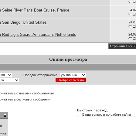
от
t
 Seine River Paris Boat Cruise, France
24.0
от
t
n San Diego, United States
24.0
от
t
n Red Light Secret Amsterdam, Netherlands
24.0
от
t
Страница 1 из 5
Опции просмотра
Порядок отображения
рная тема с новыми сообщениями
рная тема без новых сообщений
Быстрый переход
ия
ения