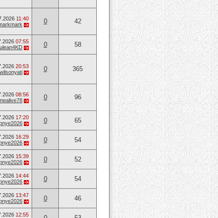
7.2026
11:40
0
42
markmark
7.2026
07:55
0
58
ulean4KD
7.2026
20:53
0
365
wilsonyati
7.2026
08:56
0
96
mealive78
7.2026
17:20
0
65
opnye2026
7.2026
16:29
0
54
opnye2026
7.2026
15:39
0
52
opnye2026
7.2026
14:44
0
54
opnye2026
7.2026
13:47
0
46
opnye2026
7.2026
12:55
0
53