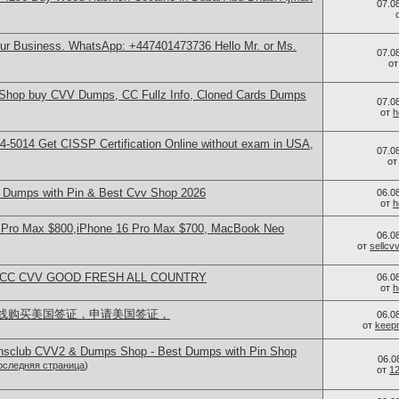
07.0
our Business. WhatsApp: +447401473736 Hello Mr. or Ms.
07.0
о
hop buy CVV Dumps, CC Fullz Info, Cloned Cards Dumps
07.0
от
h
-5014​ Get CISSP Certification Online without exam in USA,
07.0
о
Dumps with Pin & Best Cvv Shop 2026
06.0
от
h
 Pro Max $800,iPhone 16 Pro Max $700, MacBook Neo
06.0
от
sellc
L CC CVV GOOD FRESH ALL COUNTRY
06.0
от
h
线购买美国签证，申请美国签证，
06.0
от
keep
iansclub CVV2 & Dumps Shop - Best Dumps with Pin Shop
06.0
оследняя страница
)
от
1