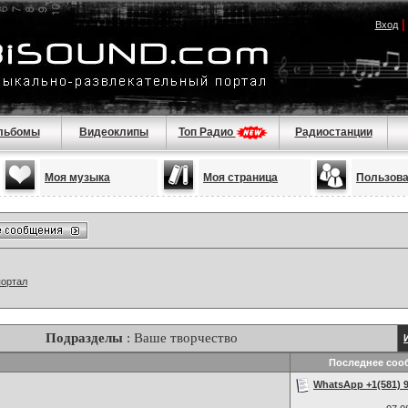
Вход
льбомы
Видеоклипы
Топ Радио
Радиостанции
Моя музыка
Моя страница
Пользов
портал
Подразделы
: Ваше творчество
Последнее соо
WhatsApp +1(581) 9