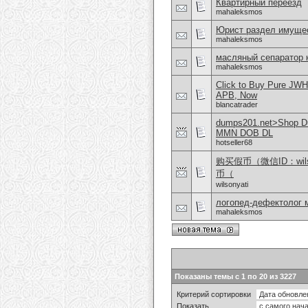
Квартирный переезд
mahaleksmos
Юрист раздел имущес
mahaleksmos
масляный сепаратор 
mahaleksmos
Click to Buy Pure JW
APB, Now
blancatrader
dumps201.net>Shop Dum
MMN DOB DL
hotseller68
购买假币（微信ID：wi
币（
wilsonyati
логопед-дефектолог 
mahaleksmos
Показаны темы с 1 по 20 из 3227
Критерий сортировки
Показать