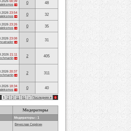
8.2026
00:39
0
48
aleksmos
8.2026
23:54
0
32
aleksmos
8.2026
23:26
0
35
aleksmos
8.2026
23:08
0
31
ancatrader
8.2026
21:11
2
405
techmartin
8.2026
20:37
2
311
techmartin
8.2026
18:34
0
40
aleksmos
2
1
2
3
11
51
>
Последняя
»
Модераторы
Модераторы : 1
Вячеслав Серёгин