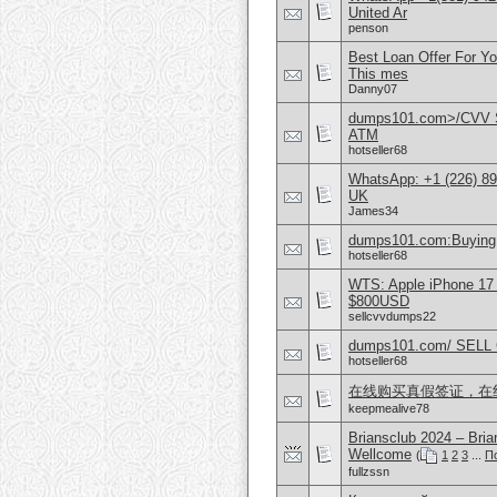
United Ar
penson
Best Loan Offer For Y
This mes
Danny07
dumps101.com>/CVV S
ATM
hotseller68
WhatsApp: +1 (226) 894
UK
James34
dumps101.com:Buying 
hotseller68
WTS: Apple iPhone 17
$800USD
sellcvvdumps22
dumps101.com/ SEL
hotseller68
在线购买真假签证，在
keepmealive78
Briansclub 2024 – Br
Wellcome
(
1
2
3
...
П
fullzssn