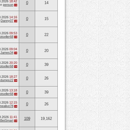
8.2026
18:42
0
14
от
penson
8.2026
14:16
0
15
т
Danny07
8.2026
09:53
0
22
otseller68
8.2026
09:04
0
20
т
James34
8.2026
20:20
0
39
otseller68
8.2026
18:27
0
26
vvdumps22
8.2026
13:18
0
39
otseller68
8.2026
12:15
0
26
mealive78
8.2026
11:41
109
19,162
2BetSmart