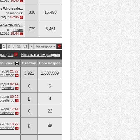
8.2026
18:43
ks Wholesale...
836
16,498
от
mannick
егодня
02:45
42-4296 Buy...
779
5,461
от
penson
8.2026
18:44
2
1
2
3
11
51
>
Последняя
»
раздела
Искать в этом разделе
общение
Ответов
Просмотров
7.2026
21:22
3,921
1,637,509
ful-world
годня
02:44
0
6
т
mannick
годня
00:22
0
8
otseller68
Вчера
17:41
0
22
aleksmos
8.2026
19:22
0
46
otseller68