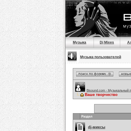
Музыка
Dj Mixes
А
Музыка пользователей
Bisound.com - Музыкальный 
Ваше творчество
Раздел
dj-миксы