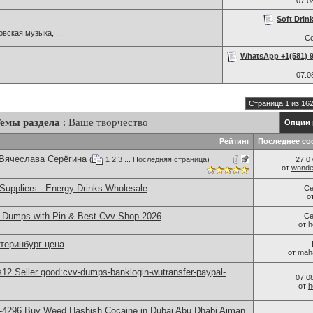
07.0
Soft Drin
вская музыка, ...
С
WhatsApp +1(581) 9
07.0
Страница 1 из 16
емы раздела
: Ваше творчество
Опции 
Рейтинг
Последнее со
 Вячеслава Серёгина
(
1
2
3
...
Последняя страница
)
27.0
от
wonder
Suppliers - Energy Drinks Wholesale
Се
о
Dumps with Pin & Best Cvv Shop 2026
Се
от
h
теринбург цена
от
mah
2 Seller good:cvv-dumps-banklogin-wutransfer-paypal-
07.0
от
h
-4296 Buy Weed Hashish Cocaine in Dubai Abu Dhabi Ajman