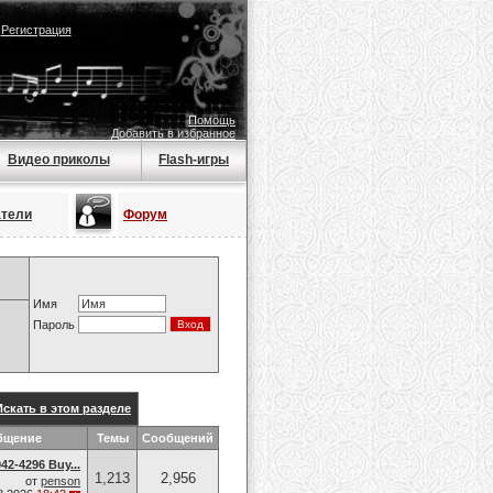
|
Регистрация
Помощь
Добавить в избранное
Видео приколы
Flash-игры
атели
Форум
Имя
Пароль
Искать в этом разделе
бщение
Темы
Сообщений
42-4296 Buy...
1,213
2,956
от
penson