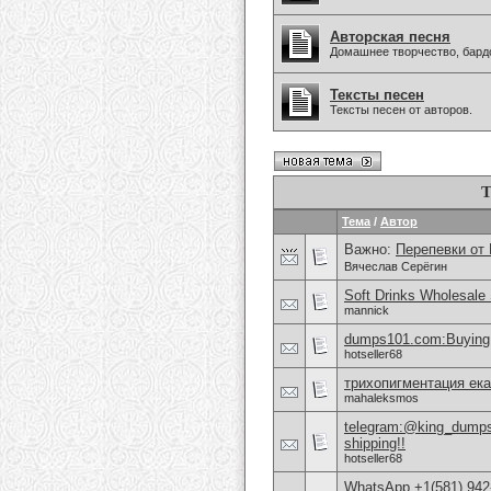
Авторская песня
Домашнее творчество, бардо
Тексты песен
Тексты песен от авторов.
Т
Тема
/
Автор
Важно:
Перепевки от
Вячеслав Серёгин
Soft Drinks Wholesale 
mannick
dumps101.com:Buying 
hotseller68
трихопигментация ека
mahaleksmos
telegram:@king_dumps1
shipping!!
hotseller68
WhatsApp +1(581) 942