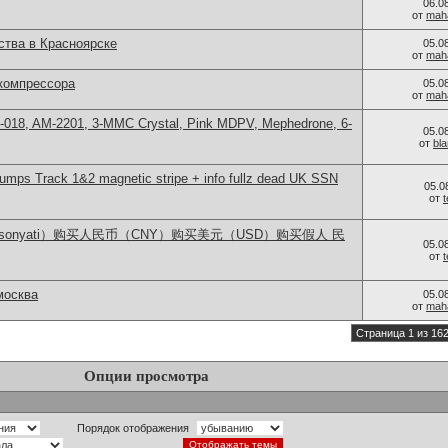
06.0
от
mah
тва в Красноярске
05.0
от
mah
компрессора
05.0
от
mah
H-018, AM-2201, 3-MMC Crystal, Pink MDPV, Mephedrone, 6-
05.0
от
bl
ps Track 1&2 magnetic stripe + info fullz dead UK SSN
05.0
от
lsonyati）购买人民币（CNY）购买美元（USD）购买假人 民
05.0
от
москва
05.0
от
mah
Страница 1 из 16
Опции просмотра
Порядок отображения