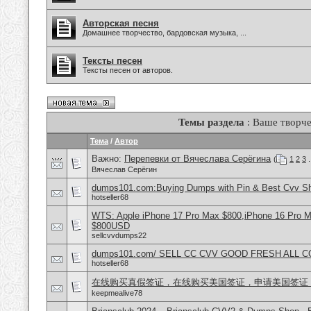
Авторская песня
Домашнее творчество, бардовская музыка, ...
Тексты песен
Тексты песен от авторов.
Темы раздела
: Ваше творче
Тема
/
Автор
Важно:
Перепевки от Вячеслава Серёгина
(
1
2
3
.
Вячеслав Серёгин
dumps101.com:Buying Dumps with Pin & Best Cvv S
hotseller68
WTS: Apple iPhone 17 Pro Max $800,iPhone 16 Pro 
$800USD
sellcvvdumps22
dumps101.com/ SELL CC CVV GOOD FRESH ALL 
hotseller68
在线购买真假签证，在线购买美国签证，申请美国签证
keepmealive78