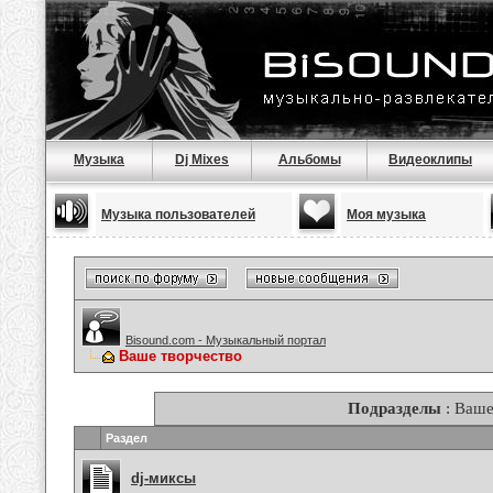
Музыка
Dj Mixes
Альбомы
Видеоклипы
Музыка пользователей
Моя музыка
Bisound.com - Музыкальный портал
Ваше творчество
Подразделы
: Ваше
Раздел
dj-миксы