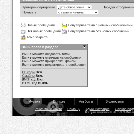
Критерий сортировки
Порядок отображен
Показать
Новые сообщения
Популярная тема с новыми сообщениями
Нет новых сообщений
Популярная тема без новых сообщений
Тема закрыта
Ваши права в разделе
Вы
не можете
создавать темы
Вы
не можете
отвечать на сообщения
Вы
не можете
прикреплять файлы
Вы
не можете
редактировать сообщения
BB коды
Вкл.
Смайлы
Вкл.
[IMG]
код
Вкл.
HTML код
Выкл.
Музыка
Dj mixes
Альбомы
Видеоклипы
Реклама на сайте
Помощь
Администрация
Служба под
Все права защищены © 2007-2026 Bisou