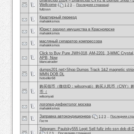
Briansclub 2024 – Briansclub CVV2 & Dumps Shop - 
Wellcome
(
1
2
3
...
Последняя страница
)
fullzssn
Квартирный переезд
mahaleksmos
Юрист раздел имущества в Красноярске
mahaleksmos
масляный сепаратор компрессора
mahaleksmos
Click to Buy Pure JWH-018, AM-2201, 3-MMC Crystal
APB, Now
blancatrader
dumps201.net>Shop Dumps Track 1&2 magnetic stripe
MMN DOB DL
hotseller68
购买假币（微信ID：wilsonyati）购买人民币（CNY
币（
wilsonyati
логопед-дефектолог москва
mahaleksmos
Заправка автокондиционера
(
1
2
3
...
Последняя стр
Гостя
Telegram: Paulsky555 Legit Sell fullz info ssn dob d
(
1
2
3
...
Последняя страница
)