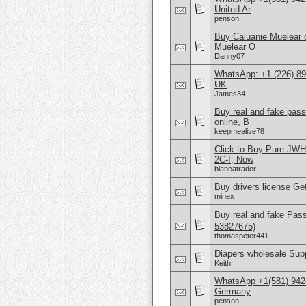
United Ar
penson
Buy Caluanie Muelear
Muelear O
Danny07
WhatsApp: +1 (226) 894
UK
James34
Buy real and fake pas
online, B
keepmealive78
Click to Buy Pure JW
2C-I, Now
blancatrader
Buy drivers license Get
minex
Buy real and fake Pas
53827675)
thomaspeter441
Diapers wholesale Supp
Keith
WhatsApp +1(581) 942
Germany
penson