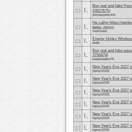
Buy real and fake Pas
53827675)
thomaspeter441
На сайте https://get
визы, получ
markmark
Energy Drinks Wholesa
Keith
Buy real and fake pass
3756974)
keepmealive78
New Year's Eve 2027 i
topnye2026
New Year's Eve 2027 in
topnye2026
New Year's Eve 2027 in
topnye2026
New Year's Eve 2027 
topnye2026
New Year's Eve 2027 i
topnye2026
New Year's Eve 2027 i
topnye2026