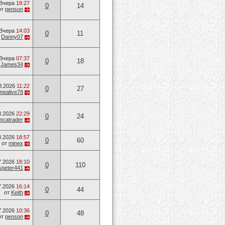
Вчера
18:27
0
14
от
penson
Вчера
14:03
0
11
т
Danny07
Вчера
07:37
0
18
т
James34
8.2026
11:22
0
27
mealive78
8.2026
22:29
0
24
ancatrader
8.2026
18:57
0
60
от
minex
7.2026
18:10
0
110
speter441
7.2026
16:14
0
44
от
Keith
7.2026
10:36
0
48
от
penson