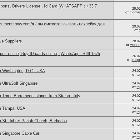
sports, Drivers License , Id Card (WHATSAPP：+33 7
29.0
от
thoma
documentsnow.com/ru/ вы сможете заказать наклейку для
29.0
от
le Suppliers
28.0
от
wonder
port online, Buy ID cards online, (WhatsApp : +49 1575
26.0
от
keep
n Washington, D.C., USA
24.0
от
t
 UltraGolf Singapore
24.0
от
t
 Three Borromean islands from Stresa, Italy
24.0
от
t
in Tampa, USA
24.0
от
t
n St. John's Parish Church, Barbados
24.0
от
t
n Singapore Cable Car
24.0
от
t