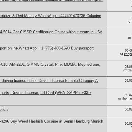
 oxidize & Red Mecury WhatsApp: +447401473736 Caluaine
о
-5014​ Get CISSP Certification Online without exam in USA,
о
sport online,WhatsApp: +1 (775) 480-1590 Buy passport
06.0
от
keep
H-018, AM-2201, 3-MMC Crystal, Pink MDMA, Mephedrone,
05.0
от
bl
 driving license online Drivers license for sale Category A,
03.0
sports, Drivers License , Id Card (WHATSAPP：+33 7
30.0
от
thoma
liers
30.0
-4296 Buy Weed Hashish Cocaine in Berlin Hamburg Munich
30.0