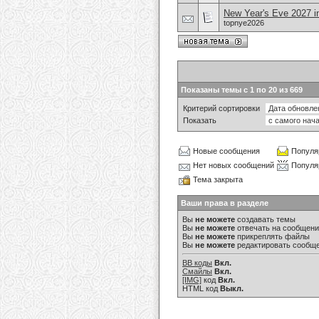
New Year's Eve 2027 i
topnye2026
Показаны темы с 1 по 20 из 669
Критерий сортировки
Показать
Новые сообщения
Популя
Нет новых сообщений
Популя
Тема закрыта
Ваши права в разделе
Вы
не можете
создавать темы
Вы
не можете
отвечать на сообщен
Вы
не можете
прикреплять файлы
Вы
не можете
редактировать сообщ
BB коды
Вкл.
Смайлы
Вкл.
[IMG]
код
Вкл.
HTML код
Выкл.