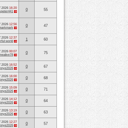
7.2026
16:20
0
55
speter441
7.2026
12:56
0
47
markmark
7.2026
12:37
1
60
ful-world
7.2026
00:07
0
75
mealive78
7.2026
16:52
0
67
opnye2026
7.2026
16:00
0
68
opnye2026
7.2026
15:09
0
71
opnye2026
7.2026
14:12
0
64
opnye2026
7.2026
13:19
0
63
opnye2026
7.2026
12:27
0
57
opnye2026