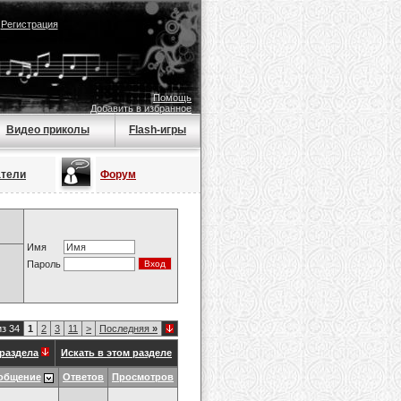
|
Регистрация
Помощь
Добавить в избранное
Видео приколы
Flash-игры
атели
Форум
Имя
Пароль
из 34
1
2
3
11
>
Последняя
»
раздела
Искать в этом разделе
общение
Ответов
Просмотров