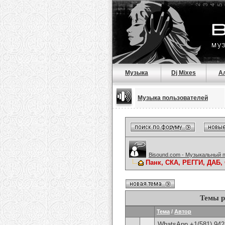
Музыка
Dj Mixes
А
Музыка пользователей
Bisound.com - Музыкальный 
Панк, СКА, РЕГГИ, ДАБ,
Темы р
Тема
/
Автор
WhatsApp +1(581) 942