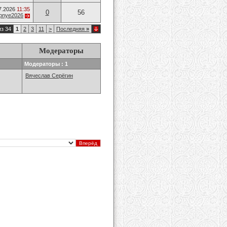
7.2026
11:35
0
56
opnye2026
из 34
1
2
3
11
>
Последняя
»
Модераторы
Модераторы : 1
Вячеслав Серёгин