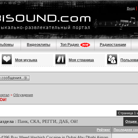
Вход
льбомы
Видеоклипы
Топ Радио
Радиостанции
Моя музыка
Моя страница
Пользов
портал
>
Обсуждения
 Ой!
Страница 1 
аздела
: Панк, СКА, РЕГГИ, ДАБ, Ой!
Опции 
Рейтинг
Последнее со
-4296 Buy Weed Hashish Cocaine in Dubai Abu Dhabi Ajman