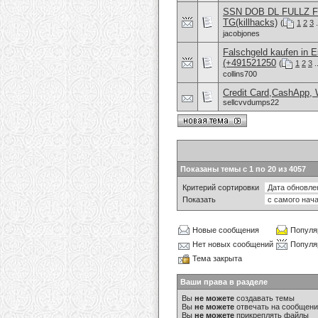
SSN DOB DL FULLZ 
TG(killhacks)
(
1
2
3
.
jacobjones
Falschgeld kaufen in
(+491521250
(
1
2
3
.
collins700
Credit Card,CashApp, 
sellcvvdumps22
Показаны темы с 1 по 20 из 4057
Критерий сортировки
Показать
Новые сообщения
Популя
Нет новых сообщений
Популя
Тема закрыта
Ваши права в разделе
Вы
не можете
создавать темы
Вы
не можете
отвечать на сообщен
Вы
не можете
прикреплять файлы