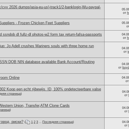
cvv 2026 dumps(asia-eu-us)-track1/2-banklogin-Wu-paypal-
05.0
от
h
uppliers - Frozen Chicken Feet Suppliers
05.0
о
ssndob dl fullz-dl photos-w2 form tax return-fafsa-passports
04.0
от
h
p: Jo Adell crushes Mariners souls with three home run
04.0
от
nfo SSN DOB NIN database available Bank Account/Routing
04.0
от
buy
room Online
04.0
о
2 Koop een echt rijbewijs. ID, 100% ondetecteerbare valse
04.0
дняя страница
)
от
Western Union, Transfer,ATM Clone Cards
04.0
раница
)
от
город, риски?
(
1
2
3
...
Последняя страница
)
04.0
от