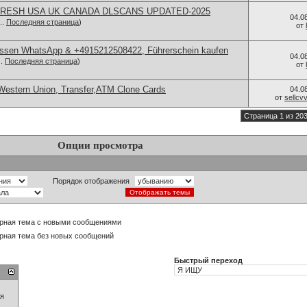
FRESH USA UK CANADA DLSCANS UPDATED-2025
04.0
..
Последняя страница
)
от
 Essen WhatsApp & +4915212508422, Führerschein kaufen
04.0
..
Последняя страница
)
от
Western Union, Transfer,ATM Clone Cards
04.0
от
sellc
Страница 1 из 20
Опции просмотра
Порядок отображения
рная тема с новыми сообщениями
рная тема без новых сообщений
Быстрый переход
ия