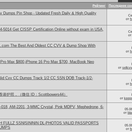
Рейтинг
Последнее со
 Dumps Pin Shop - Updated Fresh Daily & High Quality
Се
от
h
-5014​ Get CISSP Certification Online without exam in USA,
Се
о
.com The Best And Oldest CC CVV & Dump Shop With
от
h
 Pro Max $800,iPhone 16 Pro Max $700, MacBook Neo
от
sellc
lid Cvv CC Dumps Track 1/2 CC SSN DOB Track-1/2-
от
h
照，（微信 ID：Scottbowers44）
от
keep
H-018, AM-2201, 3-MMC Crystal, Pink MDPV, Mephedrone, 6-
05.0
от
bl
H FULLZ SSN|SIN|NIN DL-PHOTOS VALID PASSPORTS
05.0
DUMPS
от
h