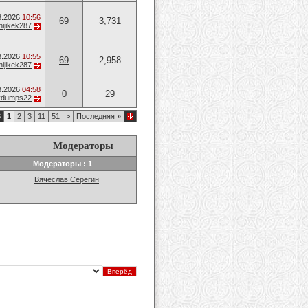
8.2026
10:56
69
3,731
hijikek287
8.2026
10:55
69
2,958
hijikek287
8.2026
04:58
0
29
vvdumps22
3
1
2
3
11
51
>
Последняя
»
Модераторы
Модераторы : 1
Вячеслав Серёгин