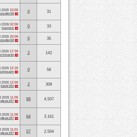
8.2026
10:00
0
31
otseller68
8.2026
02:58
0
33
т
mannick
8.2026
20:09
0
35
otseller68
8.2026
17:39
2
142
techmartin
8.2026
12:18
0
58
dumpsatm
8.2026
12:00
2
309
т
folefir350
8.2026
11:06
68
4,507
hijikek287
8.2026
11:06
64
3,161
hijikek287
8.2026
11:01
57
2,504
hijikek287