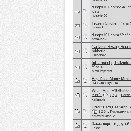
dumps101.com>Sell cc/
ship
hotseller68
Frozen Chicken Paws S
mannick
dumps101.com>Verified 
hotseller68
Yankees Rivalry Roundu
robberie
Culberson
fulllz.asia [+] Fullzi
/Social
buydumpsatm
Buy Dried Magic Mush
diannatunney1010
WhatsApp: +1646580630
euro's
(
1
2
3
...
После
karlmaxis
Credit Card,CashApp, 
(
1
2
3
...
Последняя ст
sellcvvdumps22
Заказ ворот в другой 
Lossif