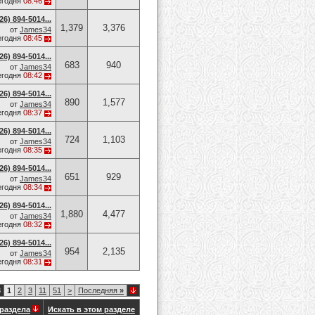
егодня
08:46
6) 894-5014​...
1,379
3,376
от
James34
егодня
08:45
6) 894-5014​...
683
940
от
James34
егодня
08:42
6) 894-5014​...
890
1,577
от
James34
егодня
08:37
6) 894-5014​...
724
1,103
от
James34
егодня
08:35
6) 894-5014​...
651
929
от
James34
егодня
08:34
6) 894-5014​...
1,880
4,477
от
James34
егодня
08:32
6) 894-5014​...
954
2,135
от
James34
егодня
08:31
3
1
2
3
11
51
>
Последняя
»
раздела
Искать в этом разделе