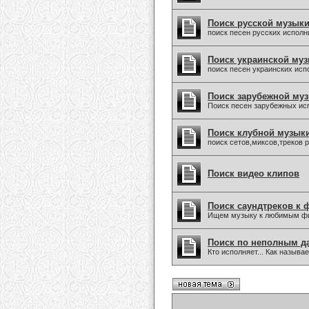
Поиск русской музык
поиск песен русских исполн
Поиск украинской му
поиск песен украинских исп
Поиск зарубежной му
Поиск песен зарубежных ис
Поиск клубной музык
поиск сетов,миксов,треков 
Поиск видео клипов
Поиск саундтреков к 
Ищем музыку к любимым фи
Поиск по неполным 
Кто исполняет... Как называ