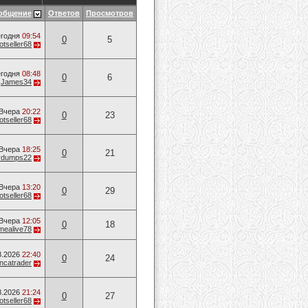
общение
Ответов
Просмотров
годня
09:54
0
5
otseller68
годня
08:48
0
6
т
James34
Вчера
20:22
0
23
otseller68
Вчера
18:25
0
21
vvdumps22
Вчера
13:20
0
29
otseller68
Вчера
12:05
0
18
mealive78
8.2026
22:40
0
24
ancatrader
8.2026
21:24
0
27
otseller68