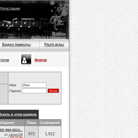
|
Регистрация
Помощь
Добавить в избранное
Видео приколы
Flash-игры
атели
Форум
Имя
Пароль
Искать в этом разделе
общение
Темы
Сообщений
6) 894-5014​...
872
1,812
от
James34