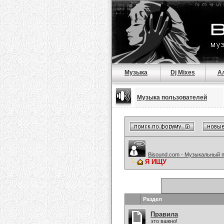
Музыка
Dj Mixes
А
Музыка пользователей
Bisound.com - Музыкальный 
Я ИЩУ
Раздел
Правила
это важно!