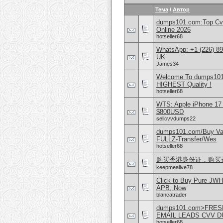
Тема
/
Автор
dumps101.com:Top Cvv
Online 2026
hotseller68
WhatsApp: +1 (226) 894
UK
James34
Welcome To dumps101
HIGHEST Quality !
hotseller68
WTS: Apple iPhone 17
$800USD
sellcvvdumps22
dumps101.com/Buy Va
FULLZ-Transfer/Wes
hotseller68
购买香港身份证，购买香港护
keepmealive78
Click to Buy Pure JW
APB, Now
blancatrader
dumps101.com>FRES
EMAIL LEADS CVV 
hotseller68