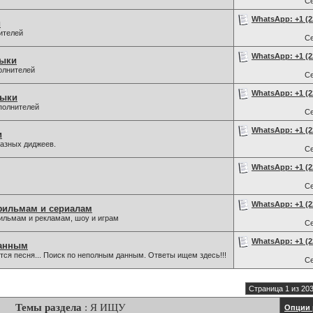
С
WhatsApp: +1 (22
и
ителей
С
WhatsApp: +1 (22
зыки
олнителей
С
WhatsApp: +1 (22
зыки
полнителей
С
WhatsApp: +1 (22
и
разных диджеев.
С
WhatsApp: +1 (22
С
WhatsApp: +1 (22
фильмам и сериалам
льмам и рекламам, шоу и играм
С
WhatsApp: +1 (22
данным
ется песня... Поиск по неполным данным. Ответы ищем здесь!!!
С
Страница 1 из 20
Темы раздела
: Я ИЩУ
Опции 