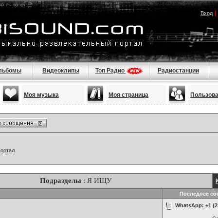
Вход
льбомы
Видеоклипы
Топ Радио
Радиостанции
Моя музыка
Моя страница
Пользов
портал
Подразделы
: Я ИЩУ
Последнее со
WhatsApp: +1 (22