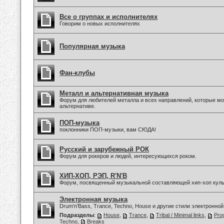
Все о группах и исполнителях
Говорим о новых исполнителях
Популярная музыка
Фан-клубы
Металл и альтернативная музыка
Форум для любителей металла и всех направлений, которые мо
альтернативе.
ПОП-музыка
поклонники ПОП-музыки, вам СЮДА!
Русский и зарубежный РОК
Форум для рокеров и людей, интересующихся роком.
ХИП-ХОП, РЭП, R'N'B
Форум, посвященный музыкальной составляющей хип-хоп куль
Электронная музыка
Drum'n'Bass, Trance, Techno, House и другие стили электронной
Подразделы
:
House
,
Trance
,
Tribal / Minimal links
,
Pro
Techno
,
Breaks