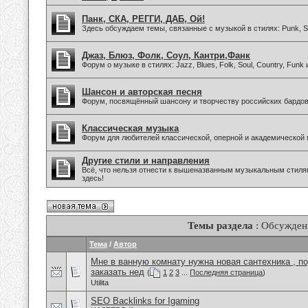
Панк, СКА, РЕГГИ, ДАБ, Ой!
Здесь обсуждаем темы, связанные с музыкой в стилях: Punk, Sk
Джаз, Блюз, Фолк, Соул, Кантри,Фанк
Форум о музыке в стилях: Jazz, Blues, Folk, Soul, Country, Funk
Шансон и авторская песня
Форум, посвящённый шансону и творчеству российских бардов
Классическая музыка
Форум для любителей классической, оперной и академической 
Другие стили и направления
Всё, что нельзя отнести к вышеназванным музыкальным стиля
здесь!
Темы раздела
: Обсужден
Тема
/
Автор
Мне в ванную комнату нужна новая сантехника , п
заказать нед
(
1
2
3
...
Последняя страница
)
Utilita
SEO Backlinks for Igaming