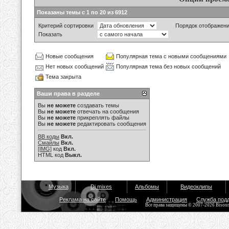
Показаны темы с 1 по 20 из 6912
Критерий сортировки
Порядок отображен
Показать
Новые сообщения
Популярная тема с новыми сообщениями
Нет новых сообщений
Популярная тема без новых сообщений
Тема закрыта
Ваши права в разделе
Вы
не можете
создавать темы
Вы
не можете
отвечать на сообщения
Вы
не можете
прикреплять файлы
Вы
не можете
редактировать сообщения
BB коды
Вкл.
Смайлы
Вкл.
[IMG]
код
Вкл.
HTML код
Выкл.
Музыка
Dj mixes
Альбомы
Видеоклипы
Реклама на сайте
Помощь
Администрация
Служба под
Все права защищены © 2007-2026 Bisou