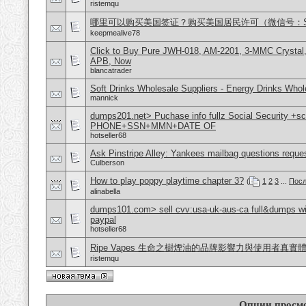
ristemqu
哪里可以购买美国签证？购买美国居民许可（微信号：Scott
keepmealive78
Click to Buy Pure JWH-018, AM-2201, 3-MMC Crystal
APB, Now
blancatrader
Soft Drinks Wholesale Suppliers - Energy Drinks Whol
mannick
dumps201.net> Puchase info fullz Social Security +s
PHONE+SSN+MMN+DATE OF
hotseller68
Ask Pinstripe Alley: Yankees mailbag questions reque
Culberson
How to play poppy playtime chapter 3?
(
1
2
3
...
Посл
alinabella
dumps101.com> sell cvv:usa-uk-aus-ca full&dumps with
paypal
hotseller68
Ripe Vapes 生命之樹煙油的品牌影響力與使用者真實
ristemqu
Опции просм