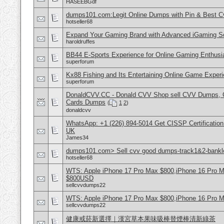
HASEEBGdf
dumps101.com:Legit Online Dumps with Pin & Best 
hotseller68
Expand Your Gaming Brand with Advanced iGaming S
haroldruffes
BB44 E-Sports Experience for Online Gaming Enthusi
superforum
Kx88 Fishing and Its Entertaining Online Game Exper
superforum
DonaldCVV.CC - Donald CVV Shop sell CVV Dumps, CC
Cards Dumps
(
1
2
)
donaldcvv
WhatsApp: +1 (226) 894-5014​ Get CISSP Certification
UK
James34
dumps101.com> Sell cvv good dumps-track1&2-banklo
hotseller68
WTS: Apple iPhone 17 Pro Max $800,iPhone 16 Pro 
$800USD
sellcvvdumps22
WTS: Apple iPhone 17 Pro Max $800,iPhone 16 Pro 
sellcvvdumps22
健康戒菸新選擇｜漢宮草本果味吸棒替煙棒清新綠茶