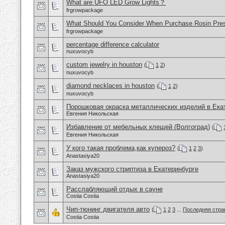
What are UFO LED Grow Lights？
frgrowpackage
What Should You Consider When Purchase Rosin Pre
frgrowpackage
percentage difference calculator
nuxuvocyb
custom jewelry in houston
(
1
2
)
nuxuvocyb
diamond necklaces in houston
(
1
2
)
nuxuvocyb
Порошковая окраска металлических изделий в Ека
Евгения Никольская
Избавление от мебельных клещей (Волгоград)
(
Евгения Никольская
У кого такая проблема,как купероз?
(
1
2
3
)
Anastasiya20
Заказ мужского стриптиза в Екатеринбурге
Anastasiya20
Расслабляющий отдых в сауне
Costia Costia
Чип-тюнинг двигателя авто
(
1
2
3
...
Последняя стра
Costia Costia