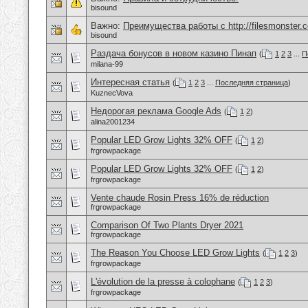
bisound
Важно:
Преимущества работы с http://filesmonster.
bisound
Раздача бонусов в новом казино Пинап
(
1
2
3
...
П
milana-99
Интересная статья
(
1
2
3
...
Последняя страница
)
KuznecVova
Недорогая реклама Google Ads
(
1
2
)
alina2001234
Popular LED Grow Lights 32% OFF
(
1
2
)
frgrowpackage
Popular LED Grow Lights 32% OFF
(
1
2
)
frgrowpackage
Vente chaude Rosin Press 16% de réduction
frgrowpackage
Comparison Of Two Plants Dryer 2021
frgrowpackage
The Reason You Choose LED Grow Lights
(
1
2
3
)
frgrowpackage
L'évolution de la presse à colophane
(
1
2
3
)
frgrowpackage