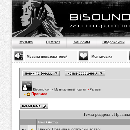
Музыка
Dj Mixes
Альбомы
Видеоклипы
Музыка пользователей
Моя музыка
Bisound.com - Музыкальный портал
>
Релизы
Правила
Темы раздела
: Правила
Тема
/
Автор
Важно:
Правила и сотрудничество!