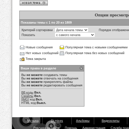
Опции просмотр
Показаны темы с 1 по 20 из 1809
Критерий сортировки
Порядок отображен
Показать
Новые сообщения
Популярная тема с новыми сообщениями
Нет новых сообщений
Популярная тема без новых сообщений
Тема закрыта
Ваши права в разделе
Вы
не можете
создавать темы
Вы
не можете
отвечать на сообщения
Вы
не можете
прикреплять файлы
Вы
не можете
редактировать сообщения
BB коды
Вкл.
Смайлы
Вкл.
[IMG]
код
Вкл.
HTML код
Выкл.
Музыка
Dj mixes
Альбомы
Видеоклипы
Реклама на сайте
Помощь
Администрация
Служба под