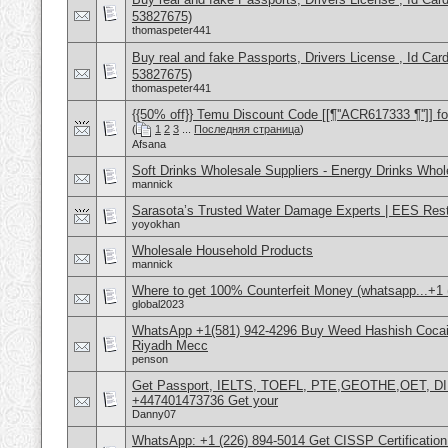
53827675)
thomaspeter441
Buy real and fake Passports, Drivers License , Id
53827675)
thomaspeter441
{{50% off}} Temu Discount Code [[¶''ACR617333 ¶'']] fo
(
1
2
3
...
Последняя страница
)
Afsana
Soft Drinks Wholesale Suppliers - Energy Drinks Whol
mannick
Sarasota’s Trusted Water Damage Experts | EES Rest
yoyokhan
Wholesale Household Products
mannick
Where to get 100% Counterfeit Money (whatsapp...+1 (
global2023
WhatsApp +1(581) 942-4296 Buy Weed Hashish Cocain
Riyadh Mecc
penson
Get Passport, IELTS, TOEFL, PTE,GEOTHE,OET, D
+447401473736 Get your
Danny07
WhatsApp: +1 (226) 894-5014​ Get CISSP Certification