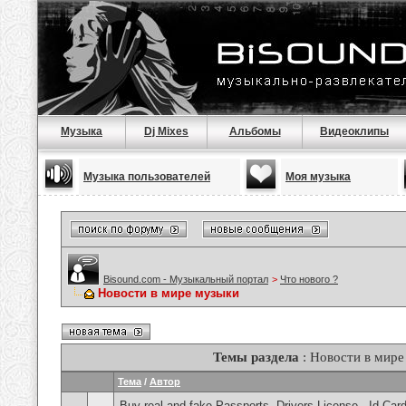
Музыка
Dj Mixes
Альбомы
Видеоклипы
Музыка пользователей
Моя музыка
Bisound.com - Музыкальный портал
>
Что нового ?
Новости в мире музыки
Темы раздела
: Новости в мире
Тема
/
Автор
Buy real and fake Passports, Drivers License , Id