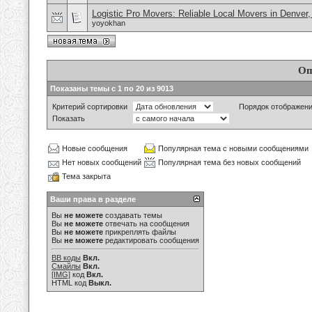
Logistic Pro Movers: Reliable Local Movers in Denver
yoyokhan
Оп
Показаны темы с 1 по 20 из 9013
Критерий сортировки
Порядок отображен
Показать
Новые сообщения
Популярная тема с новыми сообщениями
Нет новых сообщений
Популярная тема без новых сообщений
Тема закрыта
Ваши права в разделе
Вы
не можете
создавать темы
Вы
не можете
отвечать на сообщения
Вы
не можете
прикреплять файлы
Вы
не можете
редактировать сообщения
BB коды
Вкл.
Смайлы
Вкл.
[IMG]
код
Вкл.
HTML код
Выкл.