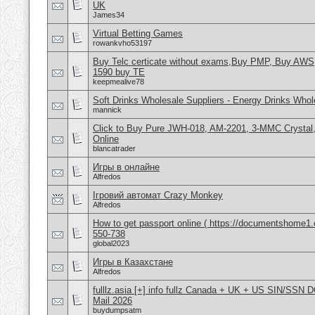
UK
James34
Virtual Betting Games
rowankvho53197
Buy Telc certicate without exams,Buy PMP, Buy AWS
1590 buy TE
keepmealive78
Soft Drinks Wholesale Suppliers - Energy Drinks Whol
mannick
Click to Buy Pure JWH-018, AM-2201, 3-MMC Crysta
Online
blancatrader
Игры в онлайне
Alfredos
Ігровий автомат Crazy Monkey
Alfredos
How to get passport online ( https://documentshome1.
550-738
global2023
Игры в Казахстане
Alfredos
fulllz.asia [+] info fullz Canada + UK + US SIN/S
Mail 2026
buydumpsatm