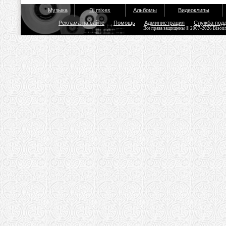
Музыка
Dj mixes
Альбомы
Видеоклипы
Реклама на сайте
Помощь
Администрация
Служба под
Все права защищены © 2007-2026 Bisou