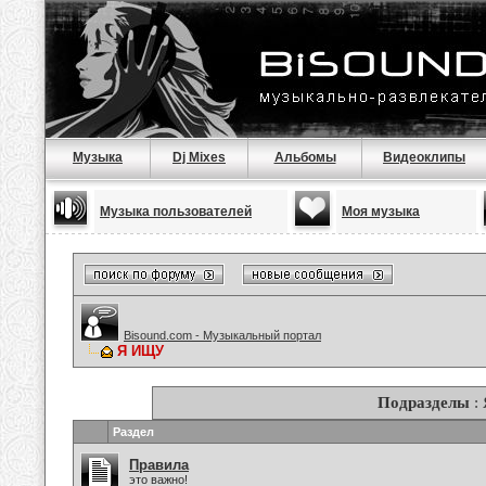
Музыка
Dj Mixes
Альбомы
Видеоклипы
Музыка пользователей
Моя музыка
Bisound.com - Музыкальный портал
Я ИЩУ
Подразделы
:
Раздел
Правила
это важно!