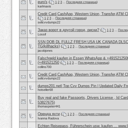
euro's
(
1
2
3
...
Последняя страница
)
karlmaxis
Credit Card,CashApp, Western Union, Transfer,ATM C
(
1
2
3
...
Последняя страница
)
sellcvvdumps22
Заказ ворот в другой город, риски?
(
1
2
3
...
После
Lossif
SSN DOB DL FULLZ FRESH USA UK CANADA DLS
TG(killhacks)
(
1
2
3
...
Последняя страница
)
jacobjones
Falschgeld kaufen in Essen WhatsApp & +4915212508
(+491521250
(
1
2
3
...
Последняя страница
)
collins700
Credit Card,CashApp, Western Union, Transfer,ATM C
sellcvvdumps22
dumps201.net| Top Cvv Dumps Pin | Updated Daily Fr
hotseller68
Buy real and fake Passports, Drivers License , Id
53827675)
thomaspeter441
Оренда яхти
(
1
2
3
...
Последняя страница
)
Ivanna Radova
Echten Reisepass, Führerschein usw. kaufen ... www.