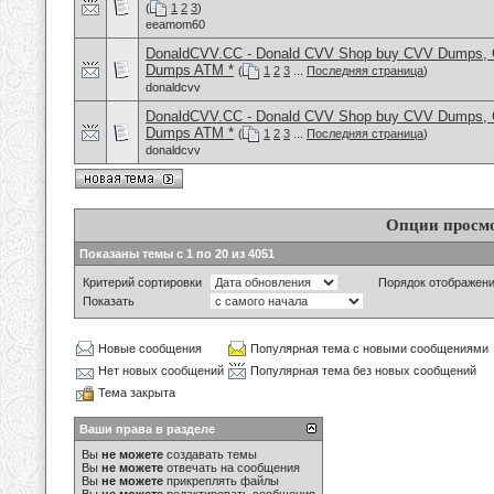
(
1
2
3
)
eeamom60
DonaldCVV.CC - Donald CVV Shop buy CVV Dumps, CC
Dumps ATM *
(
1
2
3
...
Последняя страница
)
donaldcvv
DonaldCVV.CC - Donald CVV Shop buy CVV Dumps, CC
Dumps ATM *
(
1
2
3
...
Последняя страница
)
donaldcvv
Опции просм
Показаны темы с 1 по 20 из 4051
Критерий сортировки
Порядок отображен
Показать
Новые сообщения
Популярная тема с новыми сообщениями
Нет новых сообщений
Популярная тема без новых сообщений
Тема закрыта
Ваши права в разделе
Вы
не можете
создавать темы
Вы
не можете
отвечать на сообщения
Вы
не можете
прикреплять файлы