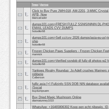
Тема
/
Автор
Click to Buy Pure JWH-018, AM-2201, 3-MMC Crystal
APB, Now
blancatrader
dumps101.com>FRESH FULLZ SSN|SIN|NIN DL-P
EMAIL LEADS CVV DUMPS
hotseller68
dumps101.com>Sell cc/cvv 2026 dumps(asia-eu-us)-tr
ship
hotseller68
Frozen Chicken Paws Suppliers - Frozen Chicken Feet
mannick
dumps101.com>Verified ssndob dl fullz-dl photos-w2 fo
hotseller68
Yankees Rivalry Roundup: Jo Adell crushes Mariners s
robberie
Culberson
fulllz.asia [+] Fullzinfo SSN DOB NIN database avail
/Social
buydumpsatm
Buy Dried Magic Mushroom Online
diannatunney1010
WhatsApp: +16465806302 Koop een echt rijbewijs. ID