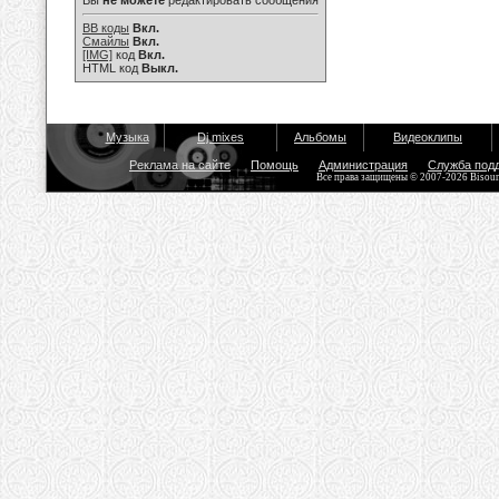
Вы
не можете
редактировать сообщения
BB коды
Вкл.
Смайлы
Вкл.
[IMG]
код
Вкл.
HTML код
Выкл.
Музыка
Dj mixes
Альбомы
Видеоклипы
Реклама на сайте
Помощь
Администрация
Служба под
Все права защищены © 2007-2026 Bisou