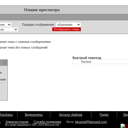
Опции просмотра
Порядок отображения
рная тема с новыми сообщениями
рная тема без новых сообщений
Быстрый переход
ия
ения
Альбомы
Видеоклипы
Каталог файлов
Радио
Ви
ь
Администрация
Служба поддержки
bisound@bisound.com
Почта:
Все права защищены © 2007-2026 Bisound.com