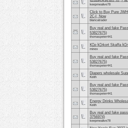
keepmealive78
Click to Buy Pure JW
2C-I, Now
blancatrader
Buy real and fake Pas
53827675)
thomaspeter441
Kِp kِrkort Skaffa kِrk
minex
Buy real and fake Pas
53827675)
thomaspeter441
Diapers wholesale Supp
Keith
Buy real and fake Pas
53827675)
thomaspeter441
Energy Drinks Wholesa
Keith
Buy real and fake pass
3756974)
keepmealive78