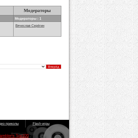
Модераторы
Модераторы : 1
Вячеслав Серёгин
део приколы
Flash-игры