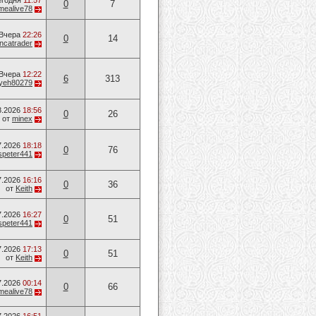
егодня
11:57
0
7
mealive78
Вчера
22:26
0
14
ancatrader
Вчера
12:22
6
313
yeh80279
8.2026
18:56
0
26
от
minex
7.2026
18:18
0
76
speter441
7.2026
16:16
0
36
от
Keith
7.2026
16:27
0
51
speter441
7.2026
17:13
0
51
от
Keith
7.2026
00:14
0
66
mealive78