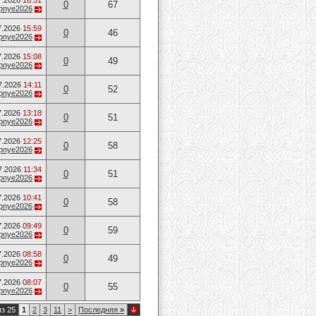
7.2026
16:51
0
67
opnye2026
7.2026
15:59
0
46
opnye2026
7.2026
15:08
0
49
opnye2026
7.2026
14:11
0
52
opnye2026
7.2026
13:18
0
51
opnye2026
7.2026
12:25
0
58
opnye2026
7.2026
11:34
0
51
opnye2026
7.2026
10:41
0
58
opnye2026
7.2026
09:49
0
59
opnye2026
7.2026
08:58
0
49
opnye2026
7.2026
08:07
0
55
opnye2026
из 25
1
2
3
11
>
Последняя
»