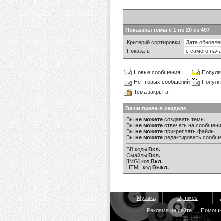
Показаны темы с 1 по 20 из 497
Критерий сортировки
Показать
Новые сообщения
Популя
Нет новых сообщений
Популя
Тема закрыта
Ваши права в разделе
Вы
не можете
создавать темы
Вы
не можете
отвечать на сообщен
Вы
не можете
прикреплять файлы
Вы
не можете
редактировать сообщ
BB коды
Вкл.
Смайлы
Вкл.
[IMG]
код
Вкл.
HTML код
Выкл.
Музыка
Dj mixes
Реклама на сайте
Помощ