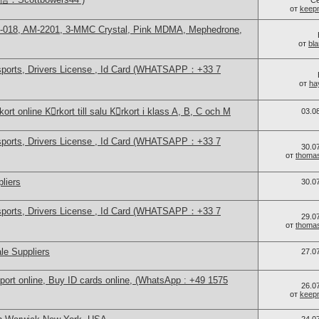
С
от
keep
H-018, AM-2201, 3-MMC Crystal, Pink MDMA, Mephedrone,
от
bl
sports, Drivers License , Id Card (WHATSAPP：+33 7
от
ha
ort online Kِrkort till salu Kِrkort i klass A, B, C och M
03.0
sports, Drivers License , Id Card (WHATSAPP：+33 7
30.0
от
thoma
liers
30.0
sports, Drivers License , Id Card (WHATSAPP：+33 7
29.0
от
thoma
le Suppliers
27.0
port online, Buy ID cards online, (WhatsApp : +49 1575
26.0
от
keep