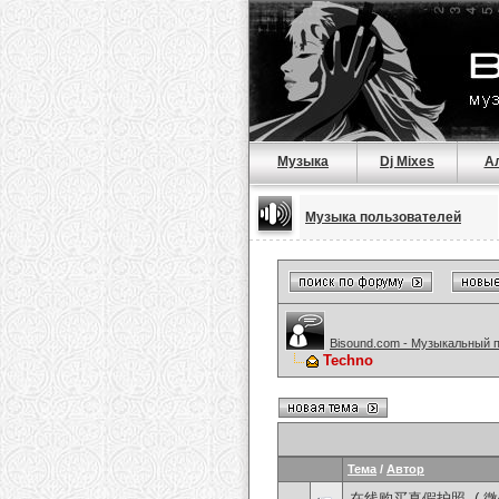
Музыка
Dj Mixes
А
Музыка пользователей
Bisound.com - Музыкальный 
Techno
Тема
/
Автор
在线购买真假护照, ( 微信：