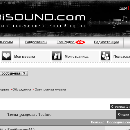
Вход
льбомы
Видеоклипы
Топ Радио
Радиостанции
Моя музыка
Моя страница
Пользов
портал
>
Обсуждения
>
Электронная музыка
Страница 1 
Темы раздела
: Techno
Опции 
Рейтинг
Последнее со
Scottbowers44 )