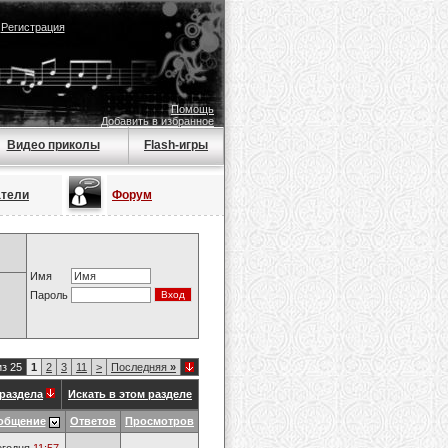
|
Регистрация
Помощь
Добавить в избранное
Видео приколы
Flash-игры
атели
Форум
Имя
Пароль
из 25
1
2
3
11
>
Последняя
»
раздела
Искать в этом разделе
общение
Ответов
Просмотров