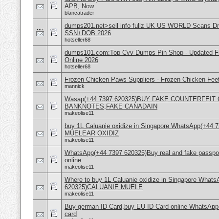
APB, Now
blancatrader
dumps201.net>sell info fullz UK US WORLD Scans Dri
SSN+DOB 2026
hotseller68
dumps101.com:Top Cvv Dumps Pin Shop - Updated Fre
Online 2026
hotseller68
Frozen Chicken Paws Suppliers - Frozen Chicken Feet
mannick
Wasap(+44 7397 620325)BUY FAKE COUNTERFEI
BANKNOTES,FAKE CANADAIN
makeolise11
buy 1L Caluanie oxidize in Singapore WhatsApp(+44
MUELEAR OXIDIZ
makeolise11
WhatsApp(+44 7397 620325)Buy real and fake passpor
online
makeolise11
Where to buy 1L Caluanie oxidize in Singapore What
620325)CALUANIE MUELE
makeolise11
Buy german ID Card,buy EU ID Card online WhatsApp
card