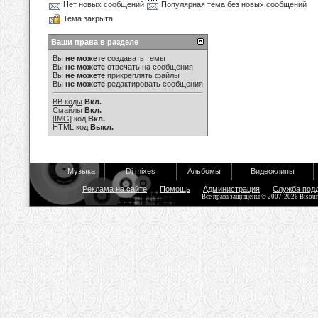
Нет новых сообщений
Популярная тема без новых сообщений
Тема закрыта
Ваши права в разделе
Вы
не можете
создавать темы
Вы
не можете
отвечать на сообщения
Вы
не можете
прикреплять файлы
Вы
не можете
редактировать сообщения
BB коды
Вкл.
Смайлы
Вкл.
[IMG]
код
Вкл.
HTML код
Выкл.
Музыка
Dj mixes
Альбомы
Видеоклипы
Реклама на сайте
Помощь
Администрация
Служба под
Все права защищены © 2007-2026 Bisou