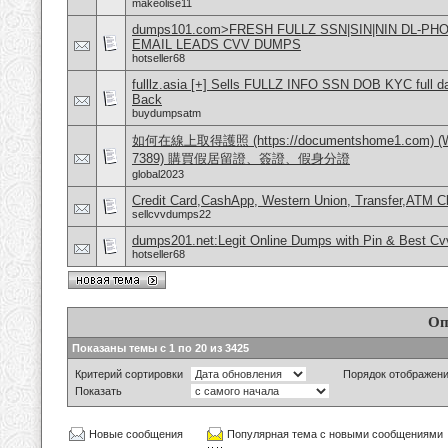
makeolise11
dumps101.com>FRESH FULLZ SSN|SIN|NIN DL-P
EMAIL LEADS CVV DUMPS
hotseller68
fulllz.asia [+] Sells FULLZ INFO SSN DOB KYC full da
Back
buydumpsatm
如何在線上取得護照 (https://documentshome1.com) (Wh
7389) 購買假居留證、簽證、假身分證
global2023
Credit Card,CashApp, Western Union, Transfer,ATM C
sellcvvdumps22
dumps201.net:Legit Online Dumps with Pin & Best C
hotseller68
Оп
Показаны темы с 1 по 20 из 3425
Критерий сортировки
Порядок отображен
Показать
Новые сообщения
Популярная тема с новыми сообщениями