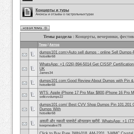
Концерты и туры
Анонсы и отзывы о гастрольныхтурах
Темы раздела
: Концерты, вечеринки, фестив
Тема
/
Автор
dumps101.com>Auto sell dumps : online Sell Dumps-F
hotseller68
WhatsApp: +1 (226) 894-5014​ Get CISSP Certification
UK
James34
dumps101.com:Good Review About Dumps with Pin & 
hotseller68
WTS: Apple iPhone 17 Pro Max $800,iPhone 16 Pro 
sellcvvdumps22
dumps101.com/ Best CVV Shop Dumps Pin 101.201 Onl
Dumps With
hotseller68
असली और नकली पासपोर्ट ऑनलाइन खरीदें, WhatsApp: +1 (77
keepmealive78
Click to Buy Pure JWH-018, AM-2201, 3-MMC Crystal