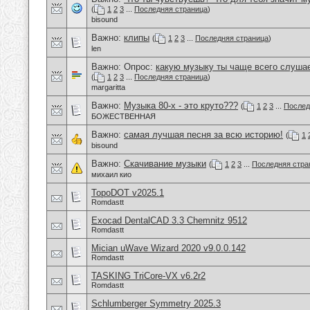
(
1
2
3
...
Последняя страница
)
bisound
Важно:
клипы
(
1
2
3
...
Последняя страница
)
len
Важно: Опрос:
какую музыку ты чаще всего слуша
(
1
2
3
...
Последняя страница
)
margaritta
Важно:
Музыка 80-х - это круто???
(
1
2
3
...
Послед
БОЖЕСТВЕННАЯ
Важно:
самая лучшая песня за всю историю!
(
1
bisound
Важно:
Скачивание музыки
(
1
2
3
...
Последняя стра
михаил кио
TopoDOT v2025.1
Romdastt
Exocad DentalCAD 3.3 Chemnitz 9512
Romdastt
Mician uWave Wizard 2020 v9.0.0.142
Romdastt
TASKING TriCore-VX v6.2r2
Romdastt
Schlumberger Symmetry 2025.3