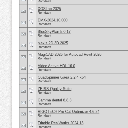
Romdastt
XGSLab 2025
Romdastt
EMX-2024.10.000
Romdastt
BlueSkyPlan 5.0.17
Romdastt
plaxis 2D 3D 2025
Romdastt
MagiCAD 2026 for Autocad Revit 2026
Romdastt
Aldec Active-HDL 16.0
Romdastt
QuadSpinner Gaea 2.2.4 x64
Romdastt
ZEISS Quality Suite
Romdastt
Gamma dental 8.8.3
Romdastt
RIGOTECH Pre-Cut Optimizer 4.6.24
Romdastt
Trimble RealWorks 2024.13
Romdastt