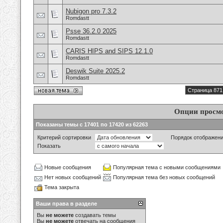
Nubigon pro 7.3.2
Romdastt
Psse 36.2.0 2025
Romdastt
CARIS HIPS and SIPS 12.1.0
Romdastt
Deswik Suite 2025.2
Romdastt
Страница 871
Опции просм
Показаны темы с 17401 по 17420 из 62263
Критерий сортировки
Порядок отображен
Показать
Новые сообщения
Популярная тема с новыми сообщениями
Нет новых сообщений
Популярная тема без новых сообщений
Тема закрыта
Ваши права в разделе
Вы
не можете
создавать темы
Вы
не можете
отвечать на сообщения