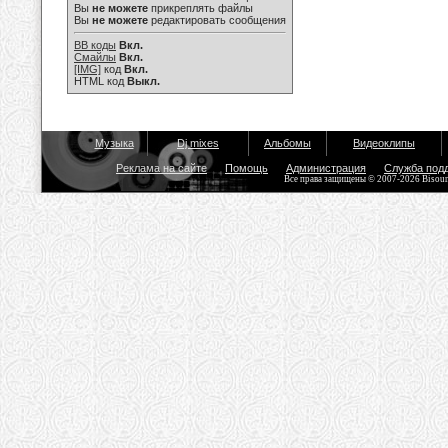
Вы
не можете
прикреплять файлы
Вы
не можете
редактировать сообщения
BB коды
Вкл.
Смайлы
Вкл.
[IMG]
код
Вкл.
HTML код
Выкл.
Музыка
Dj mixes
Альбомы
Видеоклипы
Реклама на сайте
Помощь
Администрация
Служба под
Все права защищены © 2007-2026 Bisou