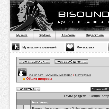
Музыка
Dj Mixes
Альбомы
Видеоклипы
Музыка пользователей
Моя музыка
Bisound.com - Музыкальный портал
>
Обсуждения
Общие вопросы
Страница 871
Темы раздела
: Общие воп
Тема
/
Автор
Важно:
Что ты чувствуешь? Что для тебя значит м