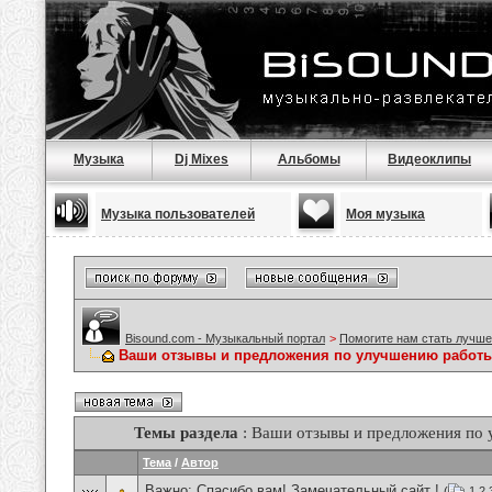
Музыка
Dj Mixes
Альбомы
Видеоклипы
Музыка пользователей
Моя музыка
Bisound.com - Музыкальный портал
>
Помогите нам стать лучше
Ваши отзывы и предложения по улучшению работы
Темы раздела
: Ваши отзывы и предложения по
Тема
/
Автор
Важно:
Спасибо вам! Замечательный сайт !
(
1
2