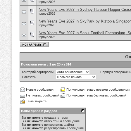
topnye2026
New Year's Eve 2027 in Sydney Harbour Hopper Cruise
topnye2026
New Year's Eve 2027 in SkyPark by Kiztopia Singapor
topnye2026
New Year's Eve 2027 in Seoul Football Faentasium, S
topnye2026
Оп
Показаны темы с 1 по 20 из 814
Критерий сортировки
Порядок отображен
Показать
Новые сообщения
Популярная тема с новыми сообщениями
Нет новых сообщений
Популярная тема без новых сообщений
Тема закрыта
Ваши права в разделе
Вы
не можете
создавать темы
Вы
не можете
отвечать на сообщения
Вы
не можете
прикреплять файлы
Вы
не можете
редактировать сообщения