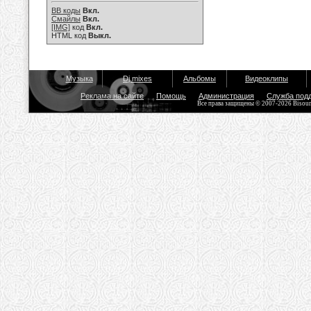
BB коды
Вкл.
Смайлы
Вкл.
[IMG]
код
Вкл.
HTML код
Выкл.
Музыка
Dj mixes
Альбомы
Видеоклипы
Реклама на сайте
Помощь
Администрация
Служба под
Все права защищены © 2007-2026 Bisou