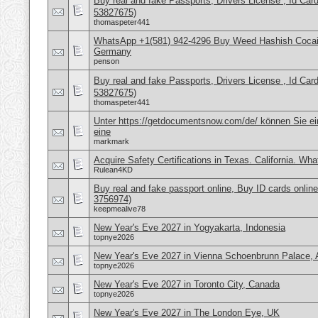
Buy real and fake Passports, Drivers License , Id
53827675)
thomaspeter441
WhatsApp +1(581) 942-4296 Buy Weed Hashish Cocai
Germany
penson
Buy real and fake Passports, Drivers License , Id
53827675)
thomaspeter441
Unter https://getdocumentsnow.com/de/ können Sie ei
eine
markmark
Acquire Safety Certifications in Texas. California. Wh
Rulean4KD
Buy real and fake passport online, Buy ID cards onli
3756974)
keepmealive78
New Year's Eve 2027 in Yogyakarta, Indonesia
topnye2026
New Year's Eve 2027 in Vienna Schoenbrunn Palace, A
topnye2026
New Year's Eve 2027 in Toronto City, Canada
topnye2026
New Year's Eve 2027 in The London Eye, UK