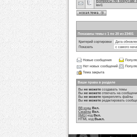
Вопросы по бонусам 
lavi1
Показаны темы с 1 по 20 из 23401
Критерий сортировки
Показать
Новые сообщения
Популя
Нет новых сообщений
Популя
Тема закрыта
Ваши права в разделе
Вы
не можете
создавать темы
Вы
не можете
отвечать на сообщен
Вы
не можете
прикреплять файлы
Вы
не можете
редактировать сообщ
BB коды
Вкл.
Смайлы
Вкл.
[IMG]
код
Вкл.
HTML код
Выкл.