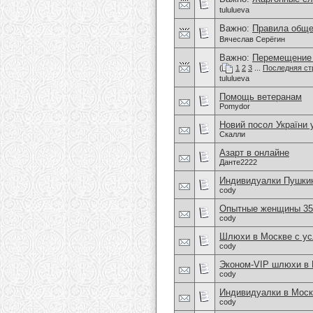
tululueva
Важно:
Правила обще
Вячеслав Серёгин
Важно:
Перемещение 
(
1
2
3
...
Последняя ст
tululueva
Помощь ветеранам
Pomydor
Новий посол України
Скалли
Азарт в онлайне
Данте2222
Индивидуалки Пушки
cody
Опытные женщины 35+
cody
Шлюхи в Москве с усл
cody
Эконом-VIP шлюхи в
cody
Индивидуалки в Моск
cody