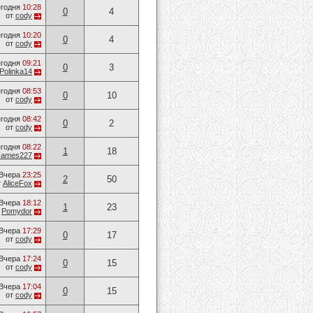
годня
10:28
0
4
от
cody
годня
10:20
0
4
от
cody
годня
09:21
0
3
Polinka14
годня
08:53
0
10
от
cody
годня
08:42
0
2
от
cody
годня
08:22
1
18
James227
Вчера
23:25
2
50
т
AliceFox
Вчера
18:12
1
23
т
Pomydor
Вчера
17:29
0
17
от
cody
Вчера
17:24
0
15
от
cody
Вчера
17:04
0
15
от
cody