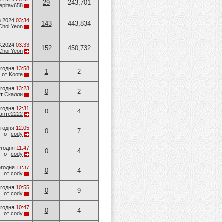
29
243,701
epitav658
8.2024
03:34
143
443,834
Choi Yeon
8.2024
03:33
152
450,732
Choi Yeon
годня
13:58
1
2
от
Koote
годня
13:23
0
2
от
Скалли
годня
12:31
0
4
анте2222
годня
12:05
0
7
от
cody
егодня
11:47
0
4
от
cody
егодня
11:37
0
4
от
cody
годня
10:55
0
9
от
cody
годня
10:47
0
4
от
cody