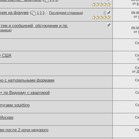
от
k
ния на форуме
(
1
2
3
...
Последняя страница
)
09.0
от
тем и сообщений, обсуждение и пр.
09.0
раница
)
от
Се
 у США
Се
Се
от
Д
но с натуральными формами
Се
 по Видному с квартирой
С
угами squirting
С
 Москве
Се
ве после 2 ночи недорого
Се