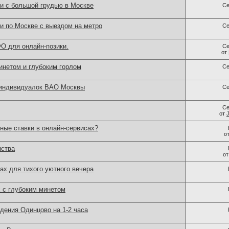
ки с большой грудью в Москве
Се
и по Москве с выездом на метро
Се
О для онлайн-позики.
Се
от
нетом и глубоким горлом
Се
 индивидуалок ВАО Москвы
Се
Се
от
ные ставки в онлайн-сервисах?
о
нства
о
ах для тихого уютного вечера
х с глубоким минетом
дения Одинцово на 1-2 часа