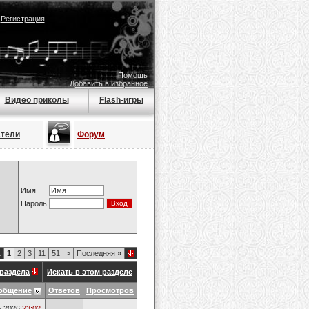
|
Регистрация
Помощь
Добавить в избранное
Видео приколы
Flash-игры
атели
Форум
Имя
Пароль
1
1
2
3
11
51
>
Последняя
»
раздела
Искать в этом разделе
общение
Ответов
Просмотров
5.2026
23:02