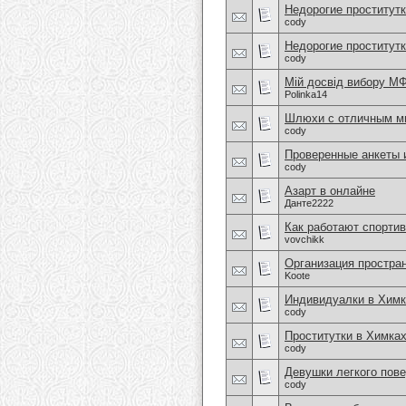
Недорогие проститут
cody
Недорогие проститутк
cody
Мій досвід вибору МФ
Polinka14
Шлюхи с отличным ми
cody
Проверенные анкеты
cody
Азарт в онлайне
Данте2222
Как работают спортив
vovchikk
Организация простра
Koote
Индивидуалки в Химк
cody
Проститутки в Химка
cody
Девушки легкого пове
cody