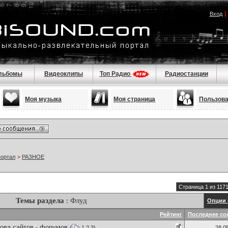
Вход
льбомы
Видеоклипы
Топ Радио
Радиостанции
Моя музыка
Моя страница
Пользов
портал
>
РАЗНОЕ
Страница 1 из 117
Темы раздела
: Флуд
Опции 
Рейтинг
Последнее со
ова сайтов - форумов
(
1
2
3
)
28.0