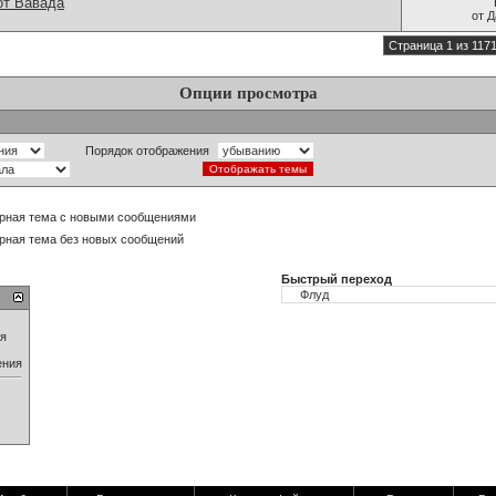
от Вавада
от
Д
Страница 1 из 117
Опции просмотра
Порядок отображения
рная тема с новыми сообщениями
рная тема без новых сообщений
Быстрый переход
ия
ения