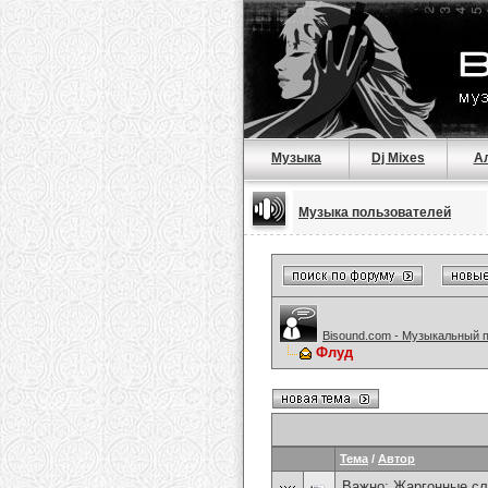
Музыка
Dj Mixes
А
Музыка пользователей
Bisound.com - Музыкальный 
Флуд
Тема
/
Автор
Важно:
Жаргонные сл