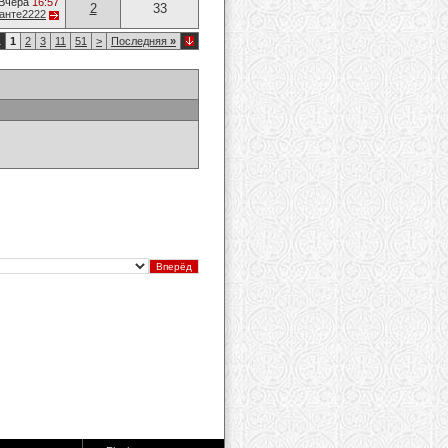
Вчера
16:57
2
33
анте2222
1
1
2
3
11
51
>
Последняя
»