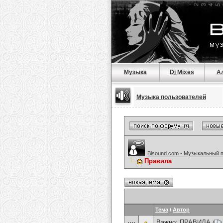
Музыка
Dj Mixes
А
Музыка пользователей
Bisound.com - Музыкальный 
Правила
Тема
/
Автор
Важно:
ПРАВИЛА
(