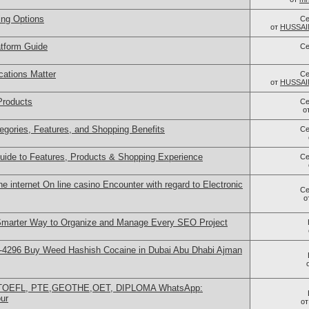
ing Options
Се
от
HUSSAI
tform Guide
Се
cations Matter
Се
от
HUSSAI
Products
Се
о
egories, Features, and Shopping Benefits
Се
uide to Features, Products & Shopping Experience
Се
e internet On line casino Encounter with regard to Electronic
Се
о
arter Way to Organize and Manage Every SEO Project
-4296 Buy Weed Hashish Cocaine in Dubai Abu Dhabi Ajman
, TOEFL, PTE,GEOTHE,OET, DIPLOMA WhatsApp:
ur
о