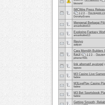
bisound
IMCWire Press Release
(
1
2
3
...
Последняя ст
DorothyEvans
Mengenal Berbagai Pil
ansarikafeel13
Exploring Fantasy Wor
ansarikafeel13
Reviyo
aaliyan
Cara Memilih Builders
Kecil
(
1
2
3
...
Послед
joheme7691
link alternatif ayutogel
topseo
M3 Casino Live Games
fadew
M3LivePlay Casino Pla
fadew
M3 Bet Sportsbook Pla
fadew
Getting Smooth, Reliab