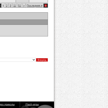
6
1
2
3
11
51
>
Последняя
»
део приколы
Flash-игры