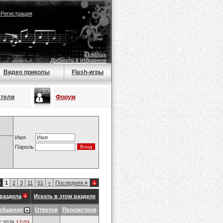
|
Регистрация
Помощь
Добавить в избранное
Видео приколы
Flash-игры
атели
Форум
Имя
Пароль
6
1
2
3
11
51
>
Последняя
»
раздела
Искать в этом разделе
общение
Ответов
Просмотров
7.2026
17:03