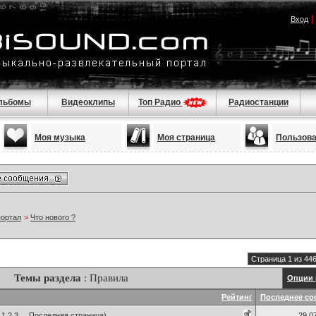
Вход
льбомы
Видеоклипы
Топ Радио
Радиостанции
Моя музыка
Моя страница
Пользов
портал
>
Что нового ?
Страница 1 из 44
Темы раздела
: Правила
Опции 
Рейтинг
Последнее со
1
2
3
...
Последняя страница
)
29.0