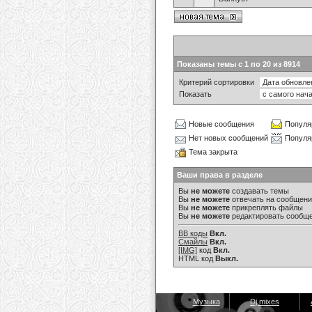
Показаны темы с 1 по 20 из 8914
Критерий сортировки
Показать
Новые сообщения
Популя
Нет новых сообщений
Популя
Тема закрыта
Ваши права в разделе
Вы
не можете
создавать темы
Вы
не можете
отвечать на сообщен
Вы
не можете
прикреплять файлы
Вы
не можете
редактировать сообщ
BB коды
Вкл.
Смайлы
Вкл.
[IMG]
код
Вкл.
HTML код
Выкл.
Музыка
Dj mixes