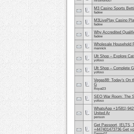
mrsimon007
M3 Casino Sports Bett
fadew
M3LivePlay Casino Pla
fadew
Why Accredited Qualifi
fadew
Wholesale Household 
mannick
Ult Shop – Explore Cat
yofoso
Ult Shop – Complete G
yofoso
Vegas88: Today's On th
G
Royal23
SEO War Room: The Sm
yofoso
WhatsApp +1(581) 942
United Ar
penson
Get Passport, IELTS
+447401473736 Get yo
Danny07