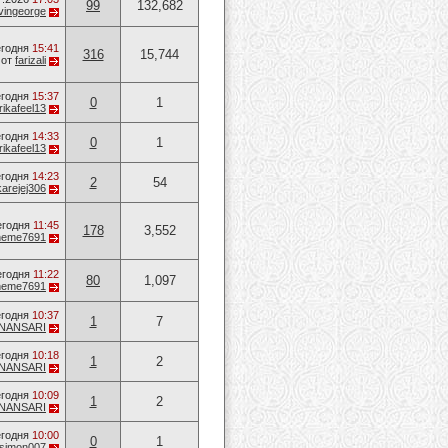
99
132,682
vingeorge
годня
15:41
316
15,744
от
farizali
годня
15:37
0
1
rikafeel13
годня
14:33
0
1
rikafeel13
годня
14:23
2
54
karejej306
егодня
11:45
178
3,552
heme7691
егодня
11:22
80
1,097
heme7691
годня
10:37
1
7
NANSARI
годня
10:18
1
2
NANSARI
годня
10:09
1
2
NANSARI
годня
10:00
0
1
simon007