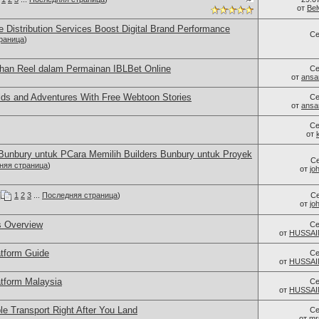
от
Bel
 Distribution Services Boost Digital Brand Performance
Се
раница
)
ihan Reel dalam Permainan IBLBet Online
Се
от
ansa
lds and Adventures With Free Webtoon Stories
Се
от
ansa
Се
от
 Bunbury untuk PCara Memilih Builders Bunbury untuk Proyek
С
няя страница
)
от
jo
(
1
2
3
...
Последняя страница
)
С
от
jo
 Overview
Се
от
HUSSAI
tform Guide
Се
от
HUSSAI
tform Malaysia
Се
от
HUSSAI
le Transport Right After You Land
Се
от
mr