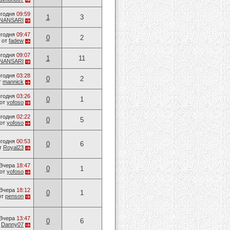
годня
09:59
1
3
NANSARI
годня
09:47
0
2
от
fadew
годня
09:07
1
11
NANSARI
годня
03:28
0
2
т
mannick
годня
03:26
0
1
от
yofoso
годня
02:22
0
5
от
yofoso
годня
00:53
0
6
т
Royal23
Вчера
18:47
0
1
от
yofoso
Вчера
18:12
0
1
от
penson
Вчера
13:47
0
6
т
Danny07