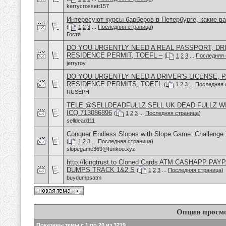
kerrycrossett157
Интересуют курсы барберов в Петербурге, какие в
(
1
2
3
...
Последняя страница
)
Гостя
DO YOU URGENTLY NEED A REAL PASSPORT, DRI
RESIDENCE PERMIT, TOEFL –
(
1
2
3
...
Последняя 
jerryroy
DO YOU URGENTLY NEED A DRIVER'S LICENSE, P
RESIDENCE PERMITS, TOEFL
(
1
2
3
...
Последняя 
RUSEPH
TELE @SELLDEADFULLZ SELL UK DEAD FULLZ W
ICQ 713086896
(
1
2
3
...
Последняя страница
)
selldead111
Conquer Endless Slopes with Slope Game: Challenge Y
(
1
2
3
...
Последняя страница
)
slopegame369@funkoo.xyz
http://kingtrust.to Cloned Cards ATM CASHAPP P
DUMPS TRACK 1&2 S
(
1
2
3
...
Последняя страница
)
buydumpsatm
Опции просм
Показаны темы с 1 по 20 из 3219