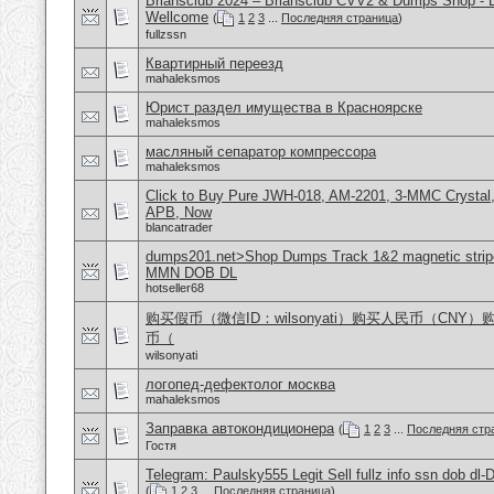
Briansclub 2024 – Briansclub CVV2 & Dumps Shop - 
Wellcome
(
1
2
3
...
Последняя страница
)
fullzssn
Квартирный переезд
mahaleksmos
Юрист раздел имущества в Красноярске
mahaleksmos
масляный сепаратор компрессора
mahaleksmos
Click to Buy Pure JWH-018, AM-2201, 3-MMC Crystal
APB, Now
blancatrader
dumps201.net>Shop Dumps Track 1&2 magnetic stripe
MMN DOB DL
hotseller68
购买假币（微信ID：wilsonyati）购买人民币（CNY
币（
wilsonyati
логопед-дефектолог москва
mahaleksmos
Заправка автокондиционера
(
1
2
3
...
Последняя стр
Гостя
Telegram: Paulsky555 Legit Sell fullz info ssn dob d
(
1
2
3
...
Последняя страница
)