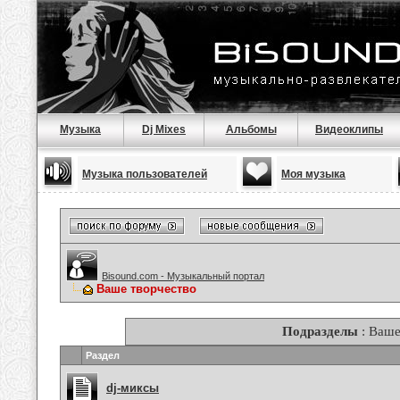
Музыка
Dj Mixes
Альбомы
Видеоклипы
Музыка пользователей
Моя музыка
Bisound.com - Музыкальный портал
Ваше творчество
Подразделы
: Ваше
Раздел
dj-миксы