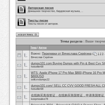
Авторская песня
Домашнее творчество, бардовская музыка, ...
Тексты песен
Тексты песен от авторов.
Темы раздела
: Ваше творче
Тема
/
Автор
Важно:
Перепевки от Вячеслава Серёгина
(
1
2
3
.
Вячеслав Серёгин
dumps101.com:Buying Dumps with Pin & Best Cvv S
hotseller68
WTS: Apple iPhone 17 Pro Max $800,iPhone 16 Pro 
$800USD
sellcvvdumps22
dumps101.com/ SELL CC CVV GOOD FRESH ALL 
hotseller68
在线购买真假签证，在线购买美国签证，申请美国签证
keepmealive78