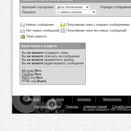
Критерий сортировки
Порядок отображен
Показать
Новые сообщения
Популярная тема с новыми сообщениями
Нет новых сообщений
Популярная тема без новых сообщений
Тема закрыта
Ваши права в разделе
Вы
не можете
создавать темы
Вы
не можете
отвечать на сообщения
Вы
не можете
прикреплять файлы
Вы
не можете
редактировать сообщения
BB коды
Вкл.
Смайлы
Вкл.
[IMG]
код
Вкл.
HTML код
Выкл.
Музыка
Dj mixes
Альбомы
Видеоклипы
Реклама на сайте
Помощь
Администрация
Служба под
Все права защищены © 2007-2026 Bisou