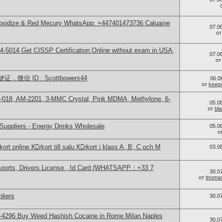
 oxidize & Red Mecury WhatsApp: +447401473736 Caluaine
07.0
о
-5014​ Get CISSP Certification Online without exam in USA,
07.0
о
信 ID : Scottbowers44
06.0
от
keep
-018, AM-2201, 3-MMC Crystal, Pink MDMA, Methylone, 6-
05.0
от
bl
Suppliers - Energy Drinks Wholesale
05.0
о
ort online Kِrkort till salu Kِrkort i klass A, B, C och M
03.0
sports, Drivers License , Id Card (WHATSAPP：+33 7
30.0
от
thoma
liers
30.0
-4296 Buy Weed Hashish Cocaine in Rome Milan Naples
30.0