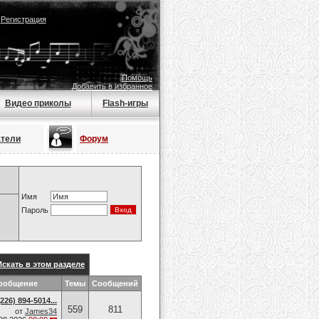
|
Регистрация
Помощь
Добавить в избранное
Видео приколы
Flash-игры
атели
Форум
Имя
Пароль
Искать в этом разделе
ообщение
Темы
Сообщений
26) 894-5014​...
559
811
от
James34