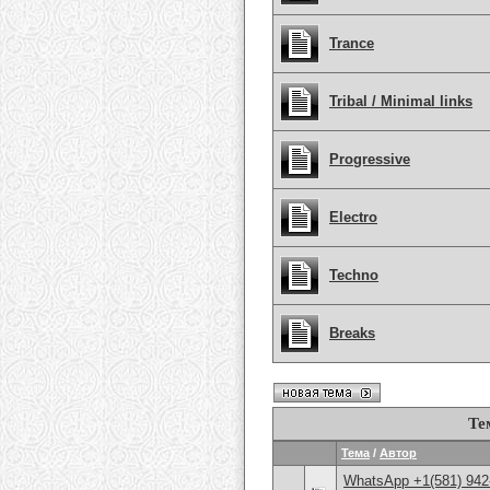
Trance
Tribal / Minimal links
Progressive
Electro
Techno
Breaks
Те
Тема
/
Автор
WhatsApp +1(581) 942