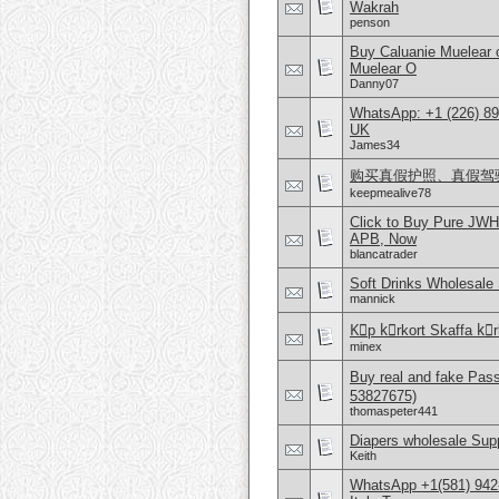
Wakrah
penson
Buy Caluanie Muelear
Muelear O
Danny07
WhatsApp: +1 (226) 894
UK
James34
购买真假护照、真假驾驶证，微
keepmealive78
Click to Buy Pure JWH
APB, Now
blancatrader
Soft Drinks Wholesale 
mannick
Kِp kِrkort Skaffa kِrk
minex
Buy real and fake Pas
53827675)
thomaspeter441
Diapers wholesale Supp
Keith
WhatsApp +1(581) 942