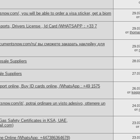
now.com/, you will be able to order a visa sticker, get a biom
29.0
о
sports, Drivers License , Id Card (WHATSAPP：+33 7
29.0
от
thoma
documentsnow.com/ru/ вы сможете заказать наклейку для
29.0
от
sale Suppliers
28.0
le Suppliers
27.0
port online, Buy ID cards online, (WhatsApp : +49 1575
26.0
от
keep
now.com/it/, potrai ordinare un visto adesivo, ottenere un
24.0
от
as Safety Certificates in KSA, UAE,
23.0
ail.com)
о
ne Online (WhatsApp: +447386364678)
23.0