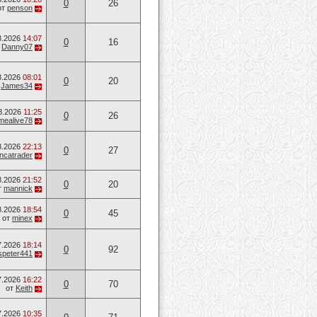
0
26
от
penson
8.2026
14:07
0
16
т
Danny07
8.2026
08:01
0
20
т
James34
8.2026
11:25
0
26
mealive78
8.2026
22:13
0
27
ancatrader
8.2026
21:52
0
20
т
mannick
8.2026
18:54
0
45
от
minex
7.2026
18:14
0
92
speter441
7.2026
16:22
0
70
от
Keith
7.2026
10:35