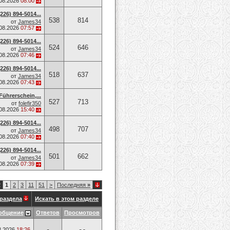
.08.2026
08:00
26) 894-5014​...
538
814
от
James34
.08.2026
07:57
26) 894-5014​...
524
646
от
James34
.08.2026
07:46
26) 894-5014​...
518
637
от
James34
.08.2026
07:43
Führerschein,...
527
713
от
folefir350
.08.2026
15:40
26) 894-5014​...
498
707
от
James34
.08.2026
07:40
26) 894-5014​...
501
662
от
James34
.08.2026
07:39
2
1
2
3
11
51
>
Последняя
»
раздела
Искать в этом разделе
общение
Ответов
Просмотров
8.2026
18:26