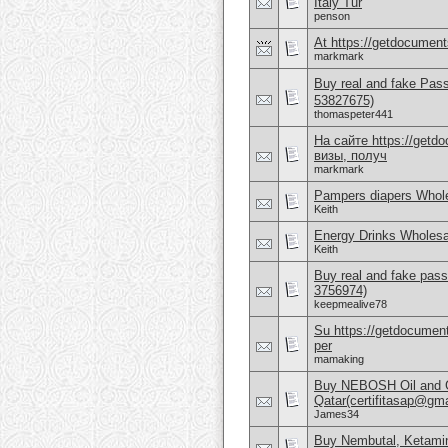
Italy Tur
penson
At https://getdocuments
markmark
Buy real and fake Pas
53827675)
thomaspeter441
На сайте https://get
визы, получ
markmark
Pampers diapers Whole
Keith
Energy Drinks Wholesa
Keith
Buy real and fake pass
3756974)
keepmealive78
Su https://getdocuments
per
mamaking
Buy NEBOSH Oil and G
Qatar(certifitasap@gm
James34
Buy Nembutal, Ketami