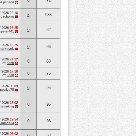
0
71
от
penson
7.2026
22:10
5
933
т
cachorro
7.2026
16:25
0
82
speter441
7.2026
13:25
0
86
markmark
7.2026
21:22
0
83
от
Keith
7.2026
17:18
0
76
от
Keith
7.2026
00:09
0
95
mealive78
7.2026
13:02
0
96
mamaking
7.2026
19:54
0
98
т
James34
7.2026
06:02
0
93