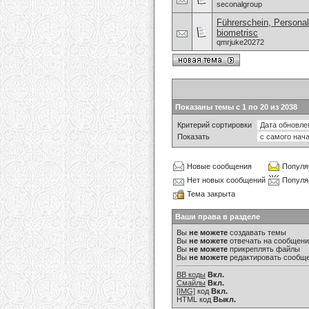
seconalgroup
Führerschein, Personal
biometrisc
qmrjuke20272
Показаны темы с 1 по 20 из 2038
Критерий сортировки
Показать
Новые сообщения
Популя
Нет новых сообщений
Популя
Тема закрыта
Ваши права в разделе
Вы
не можете
создавать темы
Вы
не можете
отвечать на сообщен
Вы
не можете
прикреплять файлы
Вы
не можете
редактировать сообщ
BB коды
Вкл.
Смайлы
Вкл.
[IMG]
код
Вкл.
HTML код
Выкл.