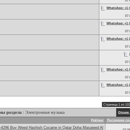
07
WhatsApp: +1 (2
07
WhatsApp: +1 (2
07
WhatsApp: +1 (2
07
07
WhatsApp: +1 (2
07
WhatsApp: +1 (2
07
Страница 1 из 10
мы раздела
: Электронная музыка
Опции 
Рейтинг
Последнее со
-4296 Buy Weed Hashish Cocaine in Qatar Doha Masaieed Al
07.0