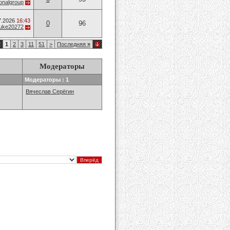
onalgroup
7.2026
16:43
0
96
uke20272
2
1
2
3
11
51
>
Последняя
»
Модераторы
Модераторы : 1
Вячеслав Серёгин