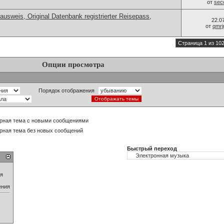
от
sec
ausweis, Original Datenbank registrierter Reisepass,
22.0
от
qmrj
Страница 1 из 10
Опции просмотра
Порядок отображения
рная тема с новыми сообщениями
рная тема без новых сообщений
Быстрый переход
ия
ения