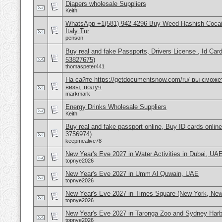
Diapers wholesale Suppliers
Keith
WhatsApp +1(581) 942-4296 Buy Weed Hashish Cocai
Italy Tur
penson
Buy real and fake Passports, Drivers License , Id
53827675)
thomaspeter441
На сайте https://getdocumentsnow.com/ru/ вы сможе
визы, получ
markmark
Energy Drinks Wholesale Suppliers
Keith
Buy real and fake passport online, Buy ID cards onli
3756974)
keepmealive78
New Year's Eve 2027 in Water Activities in Dubai, UA
topnye2026
New Year's Eve 2027 in Umm Al Quwain, UAE
topnye2026
New Year's Eve 2027 in Times Square (New York, Ne
topnye2026
New Year's Eve 2027 in Taronga Zoo and Sydney Harbo
topnye2026