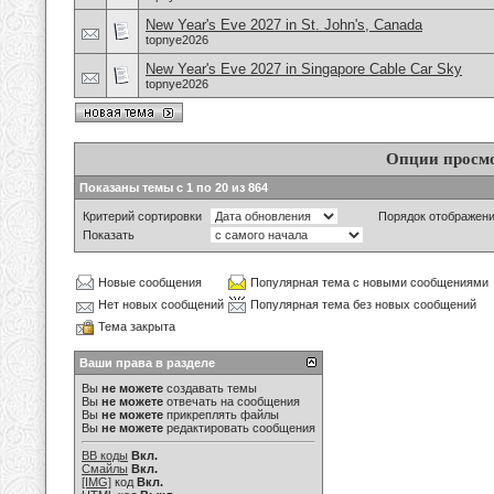
New Year's Eve 2027 in St. John's, Canada
topnye2026
New Year's Eve 2027 in Singapore Cable Car Sky
topnye2026
Опции просм
Показаны темы с 1 по 20 из 864
Критерий сортировки
Порядок отображен
Показать
Новые сообщения
Популярная тема с новыми сообщениями
Нет новых сообщений
Популярная тема без новых сообщений
Тема закрыта
Ваши права в разделе
Вы
не можете
создавать темы
Вы
не можете
отвечать на сообщения
Вы
не можете
прикреплять файлы
Вы
не можете
редактировать сообщения
BB коды
Вкл.
Смайлы
Вкл.
[IMG]
код
Вкл.