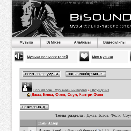
Музыка
Dj Mixes
Альбомы
Видеоклипы
Музыка пользователей
Моя музыка
Bisound.com - Музыкальный портал
>
Обсуждения
Джаз, Блюз, Фолк, Соул, Кантри,Фанк
Темы раздела
: Джаз, Блюз, Фолк, Соу
Тема
/
Автор
Важно:
Клуб любителей блюза
(
1
2
3
...
Последняя 