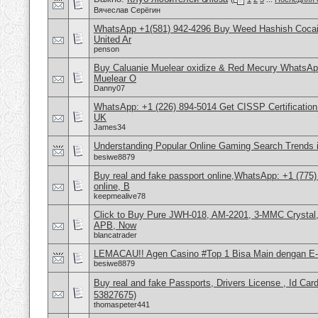
Вячеслав Серёгин
WhatsApp +1(581) 942-4296 Buy Weed Hashish Cocai
United Ar
penson
Buy Caluanie Muelear oxidize & Red Mecury WhatsAp
Muelear O
Danny07
WhatsApp: +1 (226) 894-5014​ Get CISSP Certification
UK
James34
Understanding Popular Online Gaming Search Trends 
besiwe8879
Buy real and fake passport online,WhatsApp: +1 (775
online, B
keepmealive78
Click to Buy Pure JWH-018, AM-2201, 3-MMC Crystal
APB, Now
blancatrader
LEMACAU!! Agen Casino #Top 1 Bisa Main dengan E-
besiwe8879
Buy real and fake Passports, Drivers License , Id
53827675)
thomaspeter441