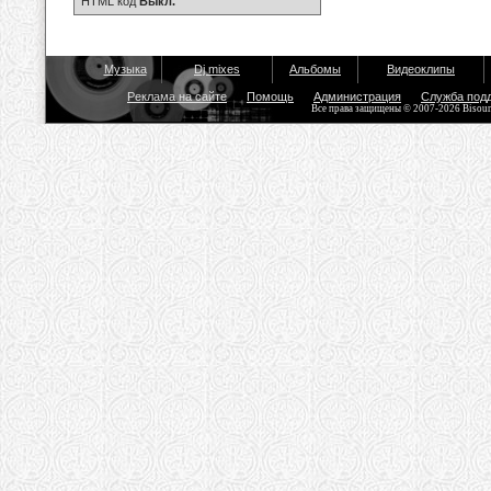
HTML код
Выкл.
Музыка
Dj mixes
Альбомы
Видеоклипы
Реклама на сайте
Помощь
Администрация
Служба под
Все права защищены © 2007-2026 Bisou