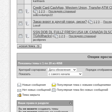
karlmaxis
Credit Card,CashApp, Western Union, Transfer,ATM C
(
1
2
3
...
Последняя страница
)
sellcvvdumps22
Заказ ворот в другой город, риски?
(
1
2
3
...
После
Lossif
SSN DOB DL FULLZ FRESH USA UK CANADA DLS
TG(killhacks)
(
1
2
3
...
Последняя страница
)
jacobjones
Опции просм
Показаны темы с 1 по 20 из 4058
Критерий сортировки
Порядок отображен
Показать
Новые сообщения
Популярная тема с новыми сообщениями
Нет новых сообщений
Популярная тема без новых сообщений
Тема закрыта
Ваши права в разделе
Вы
не можете
создавать темы
Вы
не можете
отвечать на сообщения