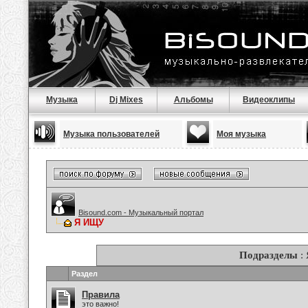
Музыка
Dj Mixes
Альбомы
Видеоклипы
Музыка пользователей
Моя музыка
Bisound.com - Музыкальный портал
Я ИЩУ
Подразделы
:
Раздел
Правила
это важно!