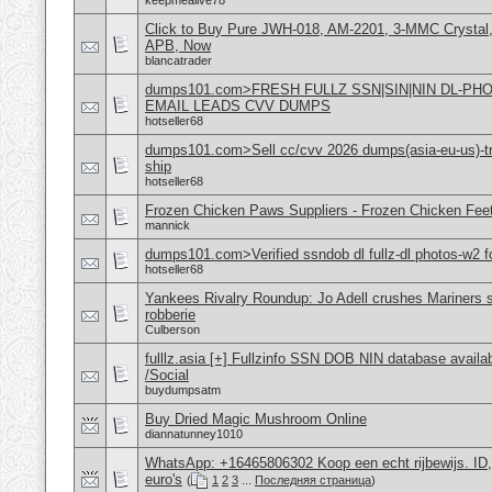
keepmealive78
Click to Buy Pure JWH-018, AM-2201, 3-MMC Crystal
APB, Now
blancatrader
dumps101.com>FRESH FULLZ SSN|SIN|NIN DL-P
EMAIL LEADS CVV DUMPS
hotseller68
dumps101.com>Sell cc/cvv 2026 dumps(asia-eu-us)-tr
ship
hotseller68
Frozen Chicken Paws Suppliers - Frozen Chicken Feet
mannick
dumps101.com>Verified ssndob dl fullz-dl photos-w2 fo
hotseller68
Yankees Rivalry Roundup: Jo Adell crushes Mariners s
robberie
Culberson
fulllz.asia [+] Fullzinfo SSN DOB NIN database avail
/Social
buydumpsatm
Buy Dried Magic Mushroom Online
diannatunney1010
WhatsApp: +16465806302 Koop een echt rijbewijs. ID
euro's
(
1
2
3
...
Последняя страница
)