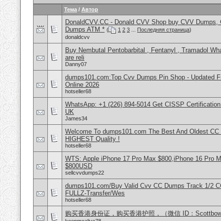
Тема
/
Автор
DonaldCVV.CC - Donald CVV Shop buy CVV Dumps, CC
Dumps ATM *
(
1
2
3
...
Последняя страница
)
donaldcvv
Buy Nembutal Pentobarbital , Fentanyl , Tramadol 
are reli
Danny07
dumps101.com:Top Cvv Dumps Pin Shop - Updated Fre
Online 2026
hotseller68
WhatsApp: +1 (226) 894-5014​ Get CISSP Certification
UK
James34
Welcome To dumps101.com The Best And Oldest CC
HIGHEST Quality !
hotseller68
WTS: Apple iPhone 17 Pro Max $800,iPhone 16 Pro 
$800USD
sellcvvdumps22
dumps101.com/Buy Valid Cvv CC Dumps Track 1/2 C
FULLZ-Transfer/Wes
hotseller68
购买香港身份证，购买香港护照，（微信 ID：Scottbowe