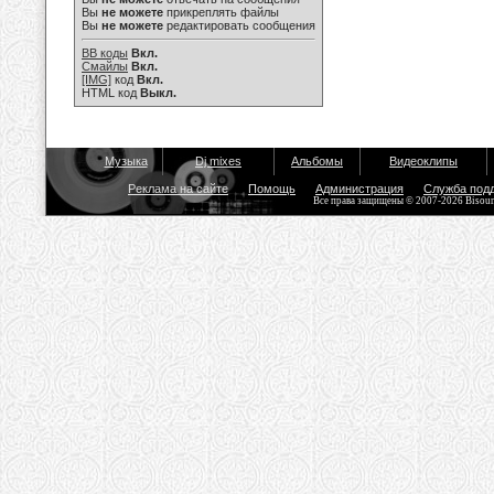
Вы
не можете
прикреплять файлы
Вы
не можете
редактировать сообщения
BB коды
Вкл.
Смайлы
Вкл.
[IMG]
код
Вкл.
HTML код
Выкл.
Музыка
Dj mixes
Альбомы
Видеоклипы
Реклама на сайте
Помощь
Администрация
Служба под
Все права защищены © 2007-2026 Bisou