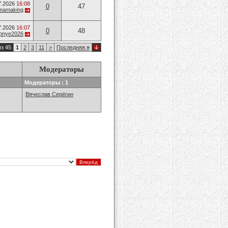
7.2026
16:08
0
47
mamaking
7.2026
16:07
0
48
opnye2026
из 45
1
2
3
11
>
Последняя
»
Модераторы
Модераторы : 1
Вячеслав Серёгин