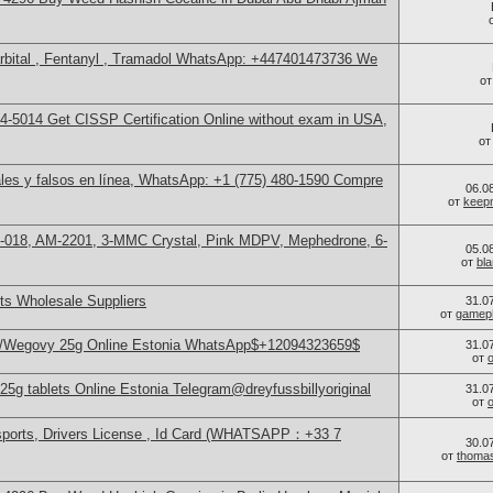
bital , Fentanyl , Tramadol WhatsApp: +447401473736 We
о
-5014​ Get CISSP Certification Online without exam in USA,
о
les y falsos en línea, WhatsApp: +1 (775) 480-1590 Compre
06.0
от
keep
H-018, AM-2201, 3-MMC Crystal, Pink MDPV, Mephedrone, 6-
05.0
от
bl
s Wholesale Suppliers
31.0
от
gamep
o/Wegovy 25g Online Estonia WhatsApp$+12094323659$
31.0
от
g tablets Online Estonia Telegram@dreyfussbillyoriginal
31.0
от
sports, Drivers License , Id Card (WHATSAPP：+33 7
30.0
от
thoma