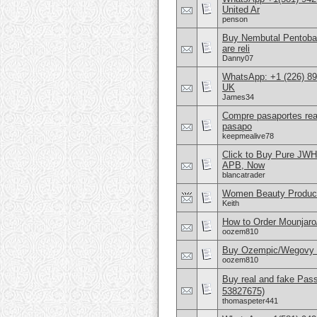
United Ar
penson
Buy Nembutal Pentobar
are reli
Danny07
WhatsApp: +1 (226) 894
UK
James34
Compre pasaportes rea
pasapo
keepmealive78
Click to Buy Pure JW
APB, Now
blancatrader
Women Beauty Product
Keith
How to Order Mounjar
oozem810
Buy Ozempic/Wegovy 25
oozem810
Buy real and fake Pas
53827675)
thomaspeter441