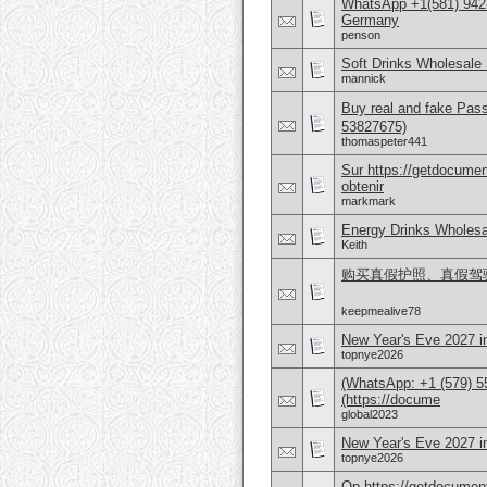
WhatsApp +1(581) 942
Germany
penson
Soft Drinks Wholesale 
mannick
Buy real and fake Pas
53827675)
thomaspeter441
Sur https://getdocume
obtenir
markmark
Energy Drinks Wholesa
Keith
购买真假护照、真假驾驶证，
keepmealive78
New Year's Eve 2027 i
topnye2026
(WhatsApp: +1 (579) 55
(https://docume
global2023
New Year's Eve 2027 
topnye2026
Op https://getdocument