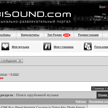
Вход
льбомы
Видеоклипы
Топ Радио
Радиостанции
Моя музыка
Моя страница
Пользов
портал
>
Я ИЩУ
ки
Страница 1 
раздела
: Поиск зарубежной музыки
Опции 
Рейтинг
Последнее со
-4296 Buy Weed Hashish Cocaine in Dubai Abu Dhabi Ajman