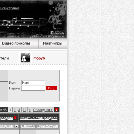
|
Регистрация
Помощь
Добавить в избранное
Видео приколы
Flash-игры
атели
Форум
Имя
Пароль
из 45
1
2
3
11
>
Последняя
»
раздела
Искать в этом разделе
общение
Ответов
Просмотров