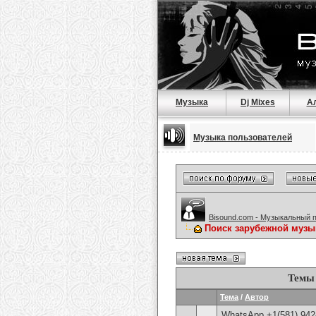
Музыка
Dj Mixes
А
Музыка пользователей
Bisound.com - Музыкальный 
Поиск зарубежной музы
Темы 
Тема
/
Автор
WhatsApp +1(581) 942