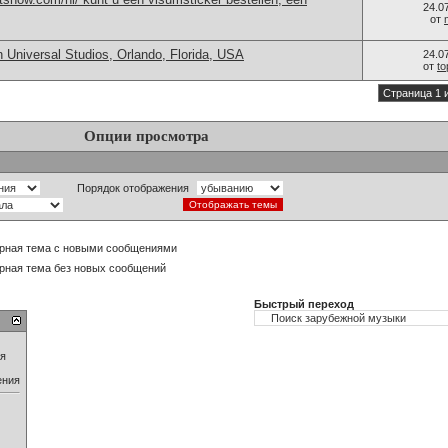
24.0
от
 Universal Studios, Orlando, Florida, USA
24.0
от
t
Страница 1 
Опции просмотра
Порядок отображения
рная тема с новыми сообщениями
рная тема без новых сообщений
Быстрый переход
ия
ения