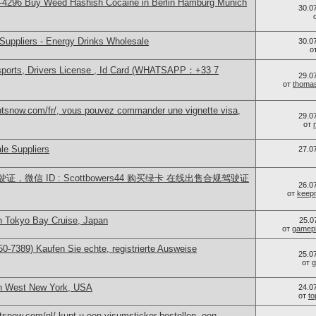
-4296 Buy Weed Hashish Cocaine in Berlin Hamburg Munich
30.0
Suppliers - Energy Drinks Wholesale
30.0
о
sports, Drivers License , Id Card (WHATSAPP：+33 7
29.0
от
thoma
ntsnow.com/fr/, vous pouvez commander une vignette visa,
29.0
от
le Suppliers
27.0
微信 ID : Scottbowers44 购买绿卡 在线出售合规驾驶证
26.0
от
keep
n Tokyo Bay Cruise, Japan
25.0
от
gamep
0-7389) Kaufen Sie echte, registrierte Ausweise
25.0
от
g
in West New York, USA
24.0
от
t
snow.com/nl/ kunt u een visumsticker bestellen, een