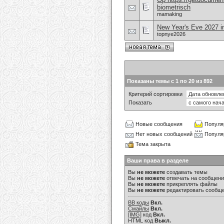
biometrisch
mamaking
New Year's Eve 2027 in
topnye2026
Показаны темы с 1 по 20 из 892
Критерий сортировки
Показать
Новые сообщения
Популя
Нет новых сообщений
Популя
Тема закрыта
Ваши права в разделе
Вы
не можете
создавать темы
Вы
не можете
отвечать на сообщен
Вы
не можете
прикреплять файлы
Вы
не можете
редактировать сообщ
BB коды
Вкл.
Смайлы
Вкл.
[IMG]
код
Вкл.
HTML код
Выкл.