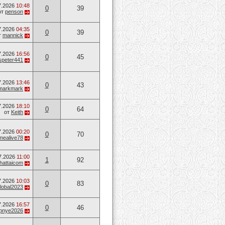
7.2026
10:48
0
39
от
penson
7.2026
04:35
0
39
т
mannick
7.2026
16:56
0
45
speter441
7.2026
13:46
0
43
markmark
7.2026
18:10
0
64
от
Keith
7.2026
00:20
0
70
mealive78
7.2026
11:00
1
92
hattaicom
7.2026
10:03
0
83
lobal2023
7.2026
16:57
0
46
opnye2026