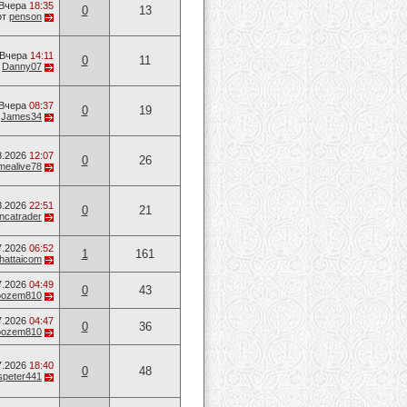
Вчера
18:35
0
13
от
penson
Вчера
14:11
0
11
т
Danny07
Вчера
08:37
0
19
т
James34
8.2026
12:07
0
26
mealive78
8.2026
22:51
0
21
ancatrader
7.2026
06:52
1
161
hattaicom
7.2026
04:49
0
43
oozem810
7.2026
04:47
0
36
oozem810
7.2026
18:40
0
48
speter441