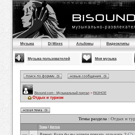
Музыка
Dj Mixes
Альбомы
Видеоклипы
Музыка пользователей
Моя музыка
Bisound.com - Музыкальный портал
>
РАЗНОЕ
Отдых и туризм
Темы раздела
: Отдых и ту
Тема
/
Автор
Важно:
Куда бы вы хотели поехать отдыхать ?
(