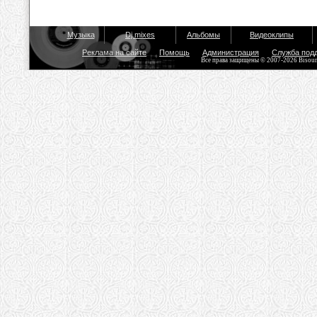
Музыка
Dj mixes
Альбомы
Видеоклипы
Реклама на сайте
Помощь
Администрация
Служба под
Все права защищены © 2007-2026 Bisou