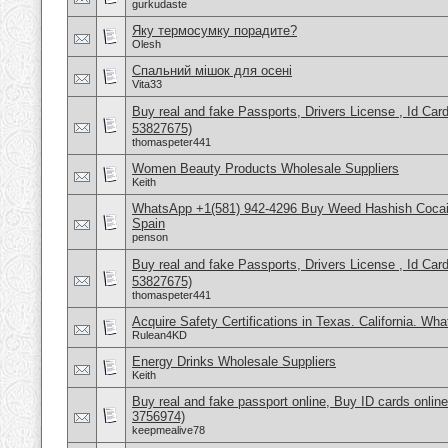
gurkudaste
Яку термосумку порадите?
Olesh
Спальний мішок для осені
Vita33
Buy real and fake Passports, Drivers License , Id
53827675)
thomaspeter441
Women Beauty Products Wholesale Suppliers
Keith
WhatsApp +1(581) 942-4296 Buy Weed Hashish Cocain
Spain
penson
Buy real and fake Passports, Drivers License , Id
53827675)
thomaspeter441
Acquire Safety Certifications in Texas. California. Wh
Rulean4KD
Energy Drinks Wholesale Suppliers
Keith
Buy real and fake passport online, Buy ID cards onli
3756974)
keepmealive78