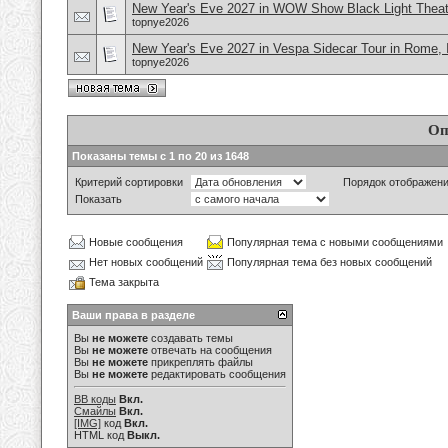
New Year's Eve 2027 in WOW Show Black Light Theate
topnye2026
New Year's Eve 2027 in Vespa Sidecar Tour in Rome, I
topnye2026
Оп
Показаны темы с 1 по 20 из 1648
Критерий сортировки
Порядок отображен
Показать
Новые сообщения
Популярная тема с новыми сообщениями
Нет новых сообщений
Популярная тема без новых сообщений
Тема закрыта
Ваши права в разделе
Вы
не можете
создавать темы
Вы
не можете
отвечать на сообщения
Вы
не можете
прикреплять файлы
Вы
не можете
редактировать сообщения
BB коды
Вкл.
Смайлы
Вкл.
[IMG]
код
Вкл.
HTML код
Выкл.