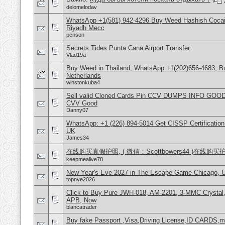
delomelodav
WhatsApp +1(581) 942-4296 Buy Weed Hashish Cocain
Riyadh Mecc
penson
Secrets Tides Punta Cana Airport Transfer
Vlad19a
Buy Weed in Thailand, WhatsApp +1(202)656-4683, 
Netherlands
winstonkuba4
Sell valid Cloned Cards Pin CCV DUMPS INFO GOOD
CVV Good
Danny07
WhatsApp: +1 (226) 894-5014​ Get CISSP Certification
UK
James34
在线购买真假护照, ( 微信：Scottbowers44 )在线购
keepmealive78
New Year's Eve 2027 in The Escape Game Chicago,
topnye2026
Click to Buy Pure JWH-018, AM-2201, 3-MMC Crysta
APB, Now
blancatrader
Buy fake Passport ,Visa,Driving License,ID CARDS,mar