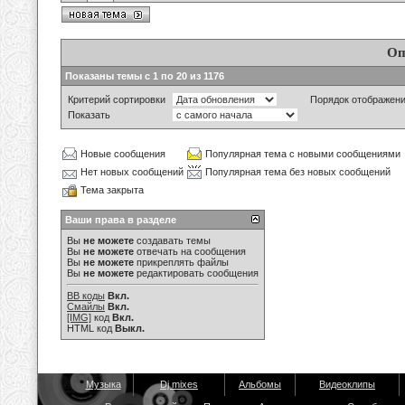
Оп
Показаны темы с 1 по 20 из 1176
Критерий сортировки
Порядок отображен
Показать
Новые сообщения
Популярная тема с новыми сообщениями
Нет новых сообщений
Популярная тема без новых сообщений
Тема закрыта
Ваши права в разделе
Вы
не можете
создавать темы
Вы
не можете
отвечать на сообщения
Вы
не можете
прикреплять файлы
Вы
не можете
редактировать сообщения
BB коды
Вкл.
Смайлы
Вкл.
[IMG]
код
Вкл.
HTML код
Выкл.
Музыка
Dj mixes
Альбомы
Видеоклипы