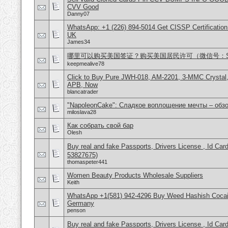
CVV Good
Danny07
WhatsApp: +1 (226) 894-5014​ Get CISSP Certification
UK
James34
哪里可以购买美国签证？购买美国居民许可（微信号：Scott
keepmealive78
Click to Buy Pure JWH-018, AM-2201, 3-MMC Crysta
APB, Now
blancatrader
"NapoleonCake": Сладкое воплощение мечты – обзо
miloslava28
Как собрать свой бар
Olesh
Buy real and fake Passports, Drivers License , Id
53827675)
thomaspeter441
Women Beauty Products Wholesale Suppliers
Keith
WhatsApp +1(581) 942-4296 Buy Weed Hashish Cocai
Germany
penson
Buy real and fake Passports, Drivers License , Id