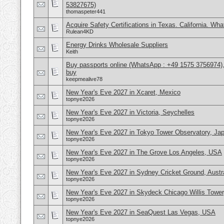
53827675)
thomaspeter441
Acquire Safety Certifications in Texas. California. Wh
Rulean4KD
Energy Drinks Wholesale Suppliers
Keith
Buy passports online (WhatsApp : +49 1575 3756974),
buy
keepmealive78
New Year's Eve 2027 in Xcaret, Mexico
topnye2026
New Year's Eve 2027 in Victoria, Seychelles
topnye2026
New Year's Eve 2027 in Tokyo Tower Observatory, Ja
topnye2026
New Year's Eve 2027 in The Grove Los Angeles, USA
topnye2026
New Year's Eve 2027 in Sydney Cricket Ground, Austra
topnye2026
New Year's Eve 2027 in Skydeck Chicago Willis Towe
topnye2026
New Year's Eve 2027 in SeaQuest Las Vegas, USA
topnye2026