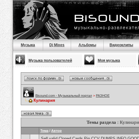
Музыка
Dj Mixes
Альбомы
Видеоклипы
Музыка пользователей
Моя музыка
Bisound.com - Музыкальный портал
>
РАЗНОЕ
Кулинария
Темы раздела
: Кулинари
Тема
/
Автор
Sell valid Cloned Cards Pin CCV DUMPS INFO GOOD