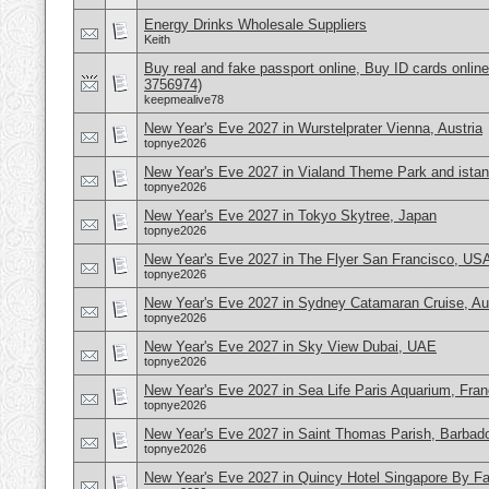
Energy Drinks Wholesale Suppliers
Keith
Buy real and fake passport online, Buy ID cards onli
3756974)
keepmealive78
New Year's Eve 2027 in Wurstelprater Vienna, Austria
topnye2026
New Year's Eve 2027 in Vialand Theme Park and istan
topnye2026
New Year's Eve 2027 in Tokyo Skytree, Japan
topnye2026
New Year's Eve 2027 in The Flyer San Francisco, US
topnye2026
New Year's Eve 2027 in Sydney Catamaran Cruise, Aus
topnye2026
New Year's Eve 2027 in Sky View Dubai, UAE
topnye2026
New Year's Eve 2027 in Sea Life Paris Aquarium, Fra
topnye2026
New Year's Eve 2027 in Saint Thomas Parish, Barbad
topnye2026
New Year's Eve 2027 in Quincy Hotel Singapore By Far