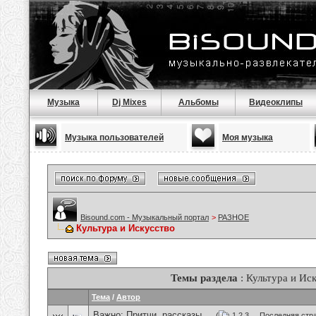
Музыка
Dj Mixes
Альбомы
Видеоклипы
Музыка пользователей
Моя музыка
Bisound.com - Музыкальный портал
>
РАЗНОЕ
Культура и Искусство
Темы раздела
: Культура и Ис
Тема
/
Автор
Важно:
Притчи, рассказы ...
(
1
2
3
...
Последняя стр