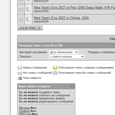
topnye2026
New Year's Eve 2027 in Play DXB Dubai Malls (VR Pa
topnye2026
New Year's Eve 2027 in Omnia, USA
topnye2026
Оп
Показаны темы с 1 по 20 из 768
Критерий сортировки
Порядок отображен
Показать
Новые сообщения
Популярная тема с новыми сообщениями
Нет новых сообщений
Популярная тема без новых сообщений
Тема закрыта
Ваши права в разделе
Вы
не можете
создавать темы
Вы
не можете
отвечать на сообщения
Вы
не можете
прикреплять файлы
Вы
не можете
редактировать сообщения
BB коды
Вкл.
Смайлы
Вкл.
[IMG]
код
Вкл.