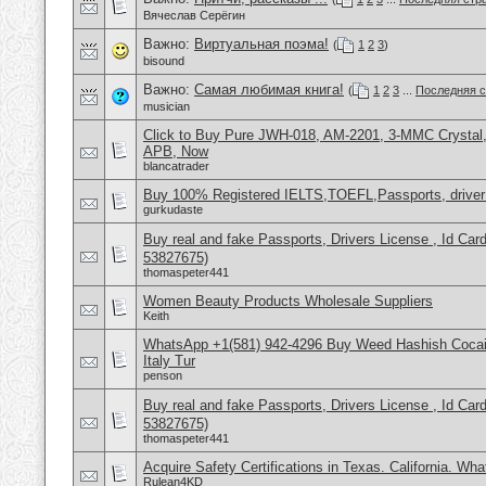
Вячеслав Серёгин
Важно:
Виртуальная поэма!
(
1
2
3
)
bisound
Важно:
Самая любимая книга!
(
1
2
3
...
Последняя с
musician
Click to Buy Pure JWH-018, AM-2201, 3-MMC Crysta
APB, Now
blancatrader
Buy 100% Registered IELTS,TOEFL,Passports, driver
gurkudaste
Buy real and fake Passports, Drivers License , Id
53827675)
thomaspeter441
Women Beauty Products Wholesale Suppliers
Keith
WhatsApp +1(581) 942-4296 Buy Weed Hashish Cocai
Italy Tur
penson
Buy real and fake Passports, Drivers License , Id
53827675)
thomaspeter441
Acquire Safety Certifications in Texas. California. Wh
Rulean4KD