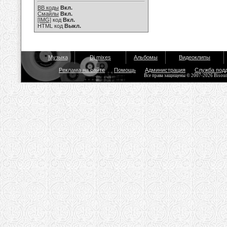
BB коды
Вкл.
Смайлы
Вкл.
[IMG]
код
Вкл.
HTML код
Выкл.
Музыка
Dj mixes
Альбомы
Видеоклипы
Реклама на сайте
Помощь
Администрация
Служба под
Все права защищены © 2007-2026 Bisou