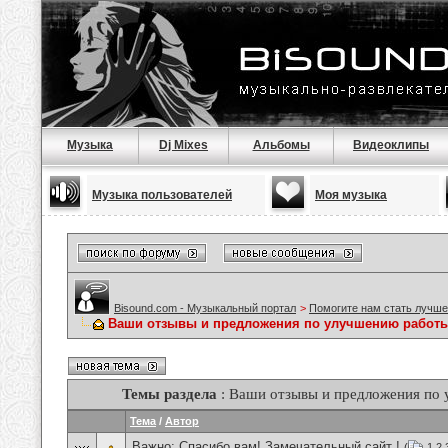
Музыка
Dj Mixes
Альбомы
Видеоклипы
Музыка пользователей
Моя музыка
Bisound.com - Музыкальный портал
>
Помогите нам стать лучше
Ваши отзывы и предложения по улучшению работы
Темы раздела
: Ваши отзывы и предложения по
Тема
/
Автор
Важно:
Спасибо вам! Замечательный сайт !
(
1
2