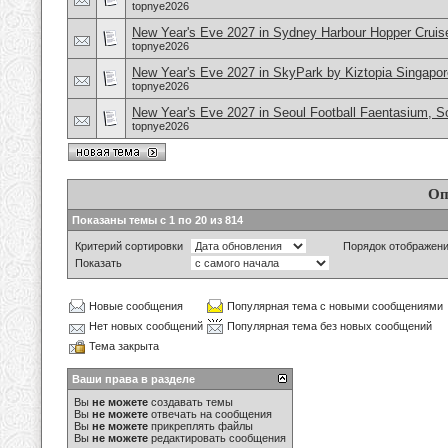
topnye2026
New Year's Eve 2027 in Sydney Harbour Hopper Cruise
topnye2026
New Year's Eve 2027 in SkyPark by Kiztopia Singapor
topnye2026
New Year's Eve 2027 in Seoul Football Faentasium, S
topnye2026
Оп
Показаны темы с 1 по 20 из 814
Критерий сортировки
Порядок отображен
Показать
Новые сообщения
Популярная тема с новыми сообщениями
Нет новых сообщений
Популярная тема без новых сообщений
Тема закрыта
Ваши права в разделе
Вы
не можете
создавать темы
Вы
не можете
отвечать на сообщения
Вы
не можете
прикреплять файлы
Вы
не можете
редактировать сообщения