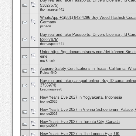
Buy real and fake Passports, Drivers License , Id
53827675)
thomaspeter441
WhatsApp +1(581) 942-4296 Buy Weed Hashish Cocai
Germany
penson
Buy real and fake Passports, Drivers License , Id
53827675)
thomaspeter441
Unter https://getdocumentsnow.com/de/ können Sie ei
eine
markmark
Acquire Safety Certifications in Texas. California. Wh
Rulean4KD
Buy real and fake passport online, Buy ID cards onli
3756974)
keepmealive78
New Year's Eve 2027 in Yogyakarta, Indonesia
topnye2026
New Year's Eve 2027 in Vienna Schoenbrunn Palace, A
topnye2026
New Year's Eve 2027 in Toronto City, Canada
topnye2026
New Year's Eve 2027 in The London Eye, UK