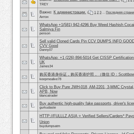
TREY
Важно:
К администрации.
(
1
2
3
...
Последняя стран
Антон
WhatsApp +1(581) 942-4296 Buy Weed Hashish Cocain
Salmiya Fin
penson
Sell valid Cloned Cards Pin CCV DUMPS INFO GOOD
CVV Good
Danny07
WhatsApp: +1 (226) 894-5014​ Get CISSP Certification
UK
James34
购买香港身份证，购买香港护照，（微信 ID：Scottbowe
keepmealive78
Click to Buy Pure JWH-018, AM-2201, 3-MMC Crystal
APB, Now
blancatrader
Buy authentic high-quality fake passports, driver's lic
gurkudaste
HTTP://FULLLZ.ASIA ⭐️ Verified Sellers/Carders* Pay
Union
buydumpsatm