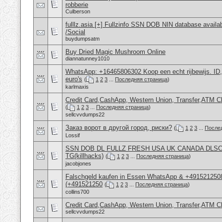
robberie
Culberson
fulllz.asia [+] Fullzinfo SSN DOB NIN database avail
/Social
buydumpsatm
Buy Dried Magic Mushroom Online
diannatunney1010
WhatsApp: +16465806302 Koop een echt rijbewijs. ID
euro's
(
1
2
3
...
Последняя страница
)
karlmaxis
Credit Card,CashApp, Western Union, Transfer,ATM C
(
1
2
3
...
Последняя страница
)
sellcvvdumps22
Заказ ворот в другой город, риски?
(
1
2
3
...
После
Lossif
SSN DOB DL FULLZ FRESH USA UK CANADA DLS
TG(killhacks)
(
1
2
3
...
Последняя страница
)
jacobjones
Falschgeld kaufen in Essen WhatsApp & +4915212508
(+491521250
(
1
2
3
...
Последняя страница
)
collins700
Credit Card,CashApp, Western Union, Transfer,ATM C
sellcvvdumps22