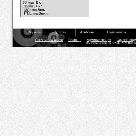
BB коды
Вкл.
Смайлы
Вкл.
[IMG]
код
Вкл.
HTML код
Выкл.
Музыка
Dj mixes
Альбомы
Видеоклипы
Реклама на сайте
Помощь
Администрация
Служба под
Все права защищены © 2007-2026 Bisou