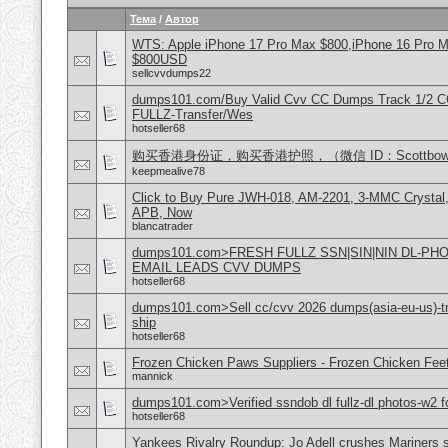
Тема
/
Автор
WTS: Apple iPhone 17 Pro Max $800,iPhone 16 Pro 
$800USD
sellcvvdumps22
dumps101.com/Buy Valid Cvv CC Dumps Track 1/2 C
FULLZ-Transfer/Wes
hotseller68
购买香港身份证，购买香港护照，（微信 ID：Scottbowe
keepmealive78
Click to Buy Pure JWH-018, AM-2201, 3-MMC Crystal
APB, Now
blancatrader
dumps101.com>FRESH FULLZ SSN|SIN|NIN DL-P
EMAIL LEADS CVV DUMPS
hotseller68
dumps101.com>Sell cc/cvv 2026 dumps(asia-eu-us)-tr
ship
hotseller68
Frozen Chicken Paws Suppliers - Frozen Chicken Feet
mannick
dumps101.com>Verified ssndob dl fullz-dl photos-w2 fo
hotseller68
Yankees Rivalry Roundup: Jo Adell crushes Mariners s