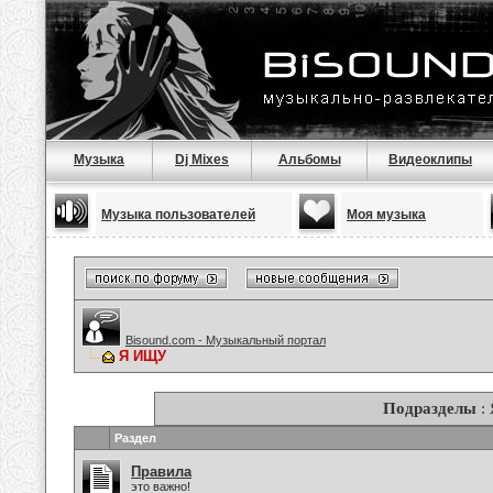
Музыка
Dj Mixes
Альбомы
Видеоклипы
Музыка пользователей
Моя музыка
Bisound.com - Музыкальный портал
Я ИЩУ
Подразделы
:
Раздел
Правила
это важно!