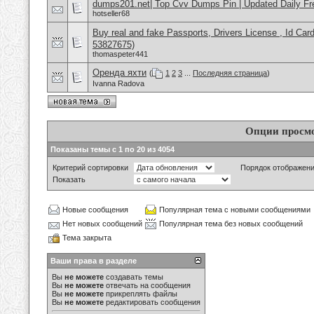
dumps201.net| Top Cvv Dumps Pin | Updated Daily Fr
hotseller68
Buy real and fake Passports, Drivers License , Id
53827675)
thomaspeter441
Оренда яхти
(
1
2
3
...
Последняя страница
)
Ivanna Radova
Опции просм
Показаны темы с 1 по 20 из 4054
Критерий сортировки
Порядок отображен
Показать
Новые сообщения
Популярная тема с новыми сообщениями
Нет новых сообщений
Популярная тема без новых сообщений
Тема закрыта
Ваши права в разделе
Вы
не можете
создавать темы
Вы
не можете
отвечать на сообщения
Вы
не можете
прикреплять файлы
Вы
не можете
редактировать сообщения