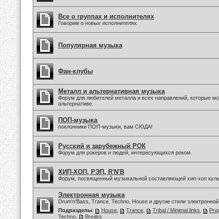
Все о группах и исполнителях
Говорим о новых исполнителях
Популярная музыка
Фан-клубы
Металл и альтернативная музыка
Форум для любителей металла и всех направлений, которые мо
альтернативе.
ПОП-музыка
поклонники ПОП-музыки, вам СЮДА!
Русский и зарубежный РОК
Форум для рокеров и людей, интересующихся роком.
ХИП-ХОП, РЭП, R'N'B
Форум, посвященный музыкальной составляющей хип-хоп куль
Электронная музыка
Drum'n'Bass, Trance, Techno, House и другие стили электронной
Подразделы
:
House
,
Trance
,
Tribal / Minimal links
,
Pro
Techno
,
Breaks