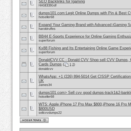
SEO Backlinks for Igaming
HASEEBGdf
dumps101.com:Legit Online Dumps with Pin & Best 
hotseller68
Expand Your Gaming Brand with Advanced iGaming S
haroldruffes
BB44 E-Sports Experience for Online Gaming Enthusi
superforum
Kx88 Fishing and Its Entertaining Online Game Exper
superforum
DonaldCVV.CC - Donald CVV Shop sell CVV Dumps, CC
Cards Dumps
(
1
2
)
donaldcvv
WhatsApp: +1 (226) 894-5014​ Get CISSP Certification
UK
James34
dumps101.com> Sell cvv good dumps-track1&2-banklo
hotseller68
WTS: Apple iPhone 17 Pro Max $800,iPhone 16 Pro 
$800USD
sellcvvdumps22