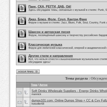
Панк, СКА, РЕГГИ, ДАБ, Ой!
Здесь обсуждаем темы, связанные с музыкой в стилях: Punk, Sk
Джаз, Блюз, Фолк, Соул, Кантри,Фанк
Форум о музыке в стилях: Jazz, Blues, Folk, Soul, Country, Funk
Шансон и авторская песня
Форум, посвящённый шансону и творчеству российских бардов
Классическая музыка
Форум для любителей классической, оперной и академической 
Другие стили и направления
Всё, что нельзя отнести к вышеназванным музыкальным стиля
обсуждаем здесь!
Темы раздела
: Обсужден
Тема
/
Автор
Soft Drinks Wholesale Suppliers - Energy Drinks Whol
mannick
dumps101.com: Online Dumps Shop + CC & Cvv Fullz
hotseller68