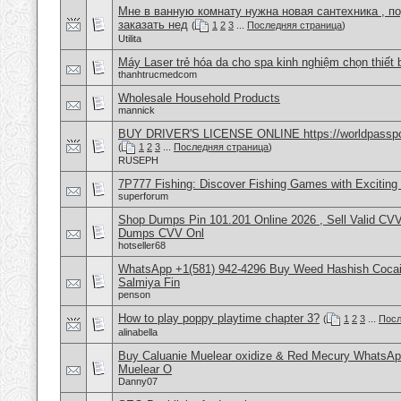
Мне в ванную комнату нужна новая сантехника , п
заказать нед
(
1
2
3
...
Последняя страница
)
Utilita
Máy Laser trẻ hóa da cho spa kinh nghiệm chọn thiết 
thanhtrucmedcom
Wholesale Household Products
mannick
BUY DRIVER'S LICENSE ONLINE https://worldpasspo
(
1
2
3
...
Последняя страница
)
RUSEPH
7P777 Fishing: Discover Fishing Games with Excitin
superforum
Shop Dumps Pin 101.201 Online 2026 , Sell Valid CV
Dumps CVV Onl
hotseller68
WhatsApp +1(581) 942-4296 Buy Weed Hashish Cocain
Salmiya Fin
penson
How to play poppy playtime chapter 3?
(
1
2
3
...
Посл
alinabella
Buy Caluanie Muelear oxidize & Red Mecury WhatsAp
Muelear O
Danny07