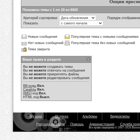
Опции просм
Показаны темы с 1 по 20 из 6920
Критерий сортировки
Порядок отображен
Показать
Новые сообщения
Популярная тема с новыми сообщениями
Нет новых сообщений
Популярная тема без новых сообщений
Тема закрыта
Ваши права в разделе
Вы
не можете
создавать темы
Вы
не можете
отвечать на сообщения
Вы
не можете
прикреплять файлы
Вы
не можете
редактировать сообщения
BB коды
Вкл.
Смайлы
Вкл.
[IMG]
код
Вкл.
HTML код
Выкл.
Музыка
Dj mixes
Альбомы
Видеоклипы
Реклама на сайте
Помощь
Администрация
Служба под
Все права защищены © 2007-2026 Bisou