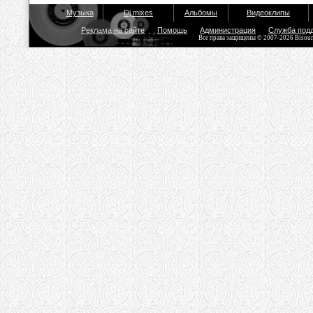
Музыка
Dj mixes
Альбомы
Видеоклипы
Реклама на сайте
Помощь
Администрация
Служба под
Все права защищены © 2007-2026 Bisou