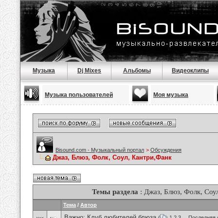
Музыка
Dj Mixes
Альбомы
Видеоклипы
Музыка пользователей
Моя музыка
Bisound.com - Музыкальный портал
>
Обсуждения
Джаз, Блюз, Фолк, Соул, Кантри,Фанк
Темы раздела
: Джаз, Блюз, Фолк, Соу
Тема
/
Автор
Важно:
Клуб любителей блюза
(
1
2
3
...
Последняя 