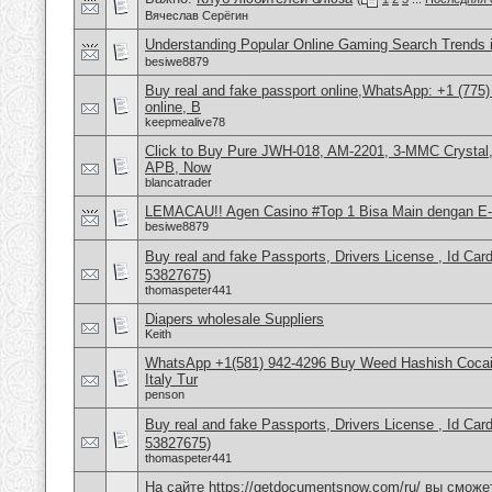
Вячеслав Серёгин
Understanding Popular Online Gaming Search Trends 
besiwe8879
Buy real and fake passport online,WhatsApp: +1 (775
online, B
keepmealive78
Click to Buy Pure JWH-018, AM-2201, 3-MMC Crystal
APB, Now
blancatrader
LEMACAU!! Agen Casino #Top 1 Bisa Main dengan E-
besiwe8879
Buy real and fake Passports, Drivers License , Id
53827675)
thomaspeter441
Diapers wholesale Suppliers
Keith
WhatsApp +1(581) 942-4296 Buy Weed Hashish Cocai
Italy Tur
penson
Buy real and fake Passports, Drivers License , Id
53827675)
thomaspeter441
На сайте https://getdocumentsnow.com/ru/ вы сможе