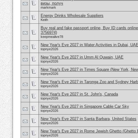
визы, получ
markmark
Energy Drinks Wholesale Suppliers
Keith
Buy real and fake passport online, Buy ID cards onli
3756974)
keepmealive78
New Year's Eve 2027 in Water Activities in Dubai, UA
topnye2026
New Year's Eve 2027 in Umm Al Quwain, UAE
topnye2026
New Year's Eve 2027 in Times Square (New York, Ne
topnye2026
New Year's Eve 2027 in Taronga Zoo and Sydney Harbo
topnye2026
New Year's Eve 2027 in St. John's, Canada
topnye2026
New Year's Eve 2027 in Singapore Cable Car Sky
topnye2026
New Year's Eve 2027 in Santa Barbara, United States
topnye2026
New Year's Eve 2027 in Rome Jewish Ghetto (Ghetto E
topnye2026