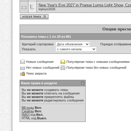
New Year's Eve 2027 in Prague Lumia Light Show, Cz
topnye2026
Опции просм
Показаны темы с 1 по 20 из 861
Критерий сортировки
Порядок отображен
Показать
Новые сообщения
Популярная тема с новыми сообщениями
Нет новых сообщений
Популярная тема без новых сообщений
Тема закрыта
Ваши права в разделе
Вы
не можете
создавать темы
Вы
не можете
отвечать на сообщения
Вы
не можете
прикреплять файлы
Вы
не можете
редактировать сообщения
BB коды
Вкл.
Смайлы
Вкл.
[IMG]
код
Вкл.
HTML код
Выкл.