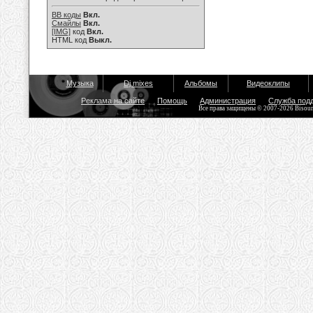
BB коды
Вкл.
Смайлы
Вкл.
[IMG]
код
Вкл.
HTML код
Выкл.
Музыка
Dj mixes
Альбомы
Видеоклипы
Реклама на сайте
Помощь
Администрация
Служба под
Все права защищены © 2007-2026 Bisou