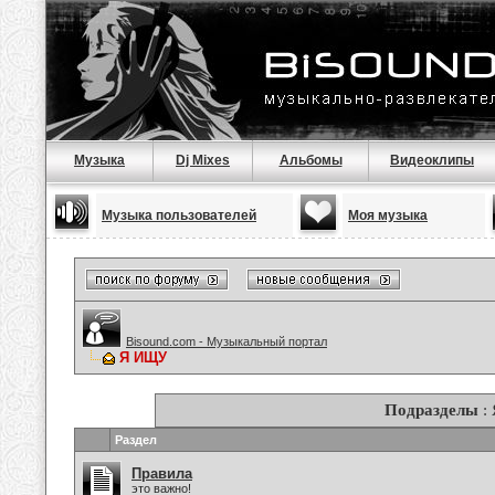
Музыка
Dj Mixes
Альбомы
Видеоклипы
Музыка пользователей
Моя музыка
Bisound.com - Музыкальный портал
Я ИЩУ
Подразделы
:
Раздел
Правила
это важно!