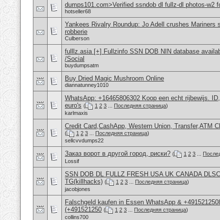
dumps101.com>Verified ssndob dl fullz-dl photos-w2 fo
hotseller68
Yankees Rivalry Roundup: Jo Adell crushes Mariners s
robberie
Culberson
fulllz.asia [+] Fullzinfo SSN DOB NIN database avail
/Social
buydumpsatm
Buy Dried Magic Mushroom Online
diannatunney1010
WhatsApp: +16465806302 Koop een echt rijbewijs. ID
euro's
(
1
2
3
...
Последняя страница
)
karlmaxis
Credit Card,CashApp, Western Union, Transfer,ATM C
(
1
2
3
...
Последняя страница
)
sellcvvdumps22
Заказ ворот в другой город, риски?
(
1
2
3
...
После
Lossif
SSN DOB DL FULLZ FRESH USA UK CANADA DLS
TG(killhacks)
(
1
2
3
...
Последняя страница
)
jacobjones
Falschgeld kaufen in Essen WhatsApp & +4915212508
(+491521250
(
1
2
3
...
Последняя страница
)
collins700