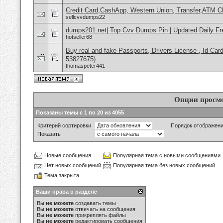
Credit Card,CashApp, Western Union, Transfer,ATM C
sellcvvdumps22
dumps201.net| Top Cvv Dumps Pin | Updated Daily Fr
hotseller68
Buy real and fake Passports, Drivers License , Id
53827675)
thomaspeter441
Опции просм
Показаны темы с 1 по 20 из 4055
Критерий сортировки
Порядок отображен
Показать
Новые сообщения
Популярная тема с новыми сообщениями
Нет новых сообщений
Популярная тема без новых сообщений
Тема закрыта
Ваши права в разделе
Вы
не можете
создавать темы
Вы
не можете
отвечать на сообщения
Вы
не можете
прикреплять файлы
Вы
не можете
редактировать сообщения