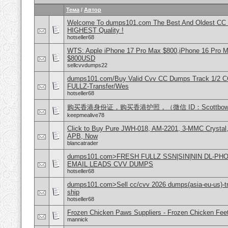
Тема
/
Автор
Welcome To dumps101.com The Best And Oldest CC
HIGHEST Quality !
hotseller68
WTS: Apple iPhone 17 Pro Max $800,iPhone 16 Pro 
$800USD
sellcvvdumps22
dumps101.com/Buy Valid Cvv CC Dumps Track 1/2 C
FULLZ-Transfer/Wes
hotseller68
购买香港身份证，购买香港护照，（微信 ID：Scottbowe
keepmealive78
Click to Buy Pure JWH-018, AM-2201, 3-MMC Crystal
APB, Now
blancatrader
dumps101.com>FRESH FULLZ SSN|SIN|NIN DL-P
EMAIL LEADS CVV DUMPS
hotseller68
dumps101.com>Sell cc/cvv 2026 dumps(asia-eu-us)-tr
ship
hotseller68
Frozen Chicken Paws Suppliers - Frozen Chicken Feet
mannick