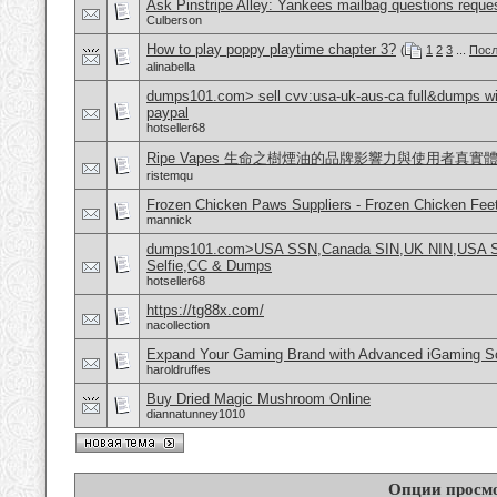
Ask Pinstripe Alley: Yankees mailbag questions reque
Culberson
How to play poppy playtime chapter 3?
(
1
2
3
...
Посл
alinabella
dumps101.com> sell cvv:usa-uk-aus-ca full&dumps with
paypal
hotseller68
Ripe Vapes 生命之樹煙油的品牌影響力與使用者真實
ristemqu
Frozen Chicken Paws Suppliers - Frozen Chicken Feet
mannick
dumps101.com>USA SSN,Canada SIN,UK NIN,USA SSN
Selfie,CC & Dumps
hotseller68
https://tg88x.com/
nacollection
Expand Your Gaming Brand with Advanced iGaming S
haroldruffes
Buy Dried Magic Mushroom Online
diannatunney1010
Опции просм