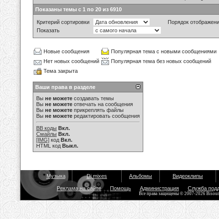
Показаны темы с 1 по 20 из 6910
Критерий сортировки
Порядок отображен
Показать
Новые сообщения
Популярная тема с новыми сообщениями
Нет новых сообщений
Популярная тема без новых сообщений
Тема закрыта
Ваши права в разделе
Вы
не можете
создавать темы
Вы
не можете
отвечать на сообщения
Вы
не можете
прикреплять файлы
Вы
не можете
редактировать сообщения
BB коды
Вкл.
Смайлы
Вкл.
[IMG]
код
Вкл.
HTML код
Выкл.
Музыка
Dj mixes
Альбомы
Видеоклипы
Реклама на сайте
Помощь
Администрация
Служба под
Все права защищены © 2007-2026 Bisou