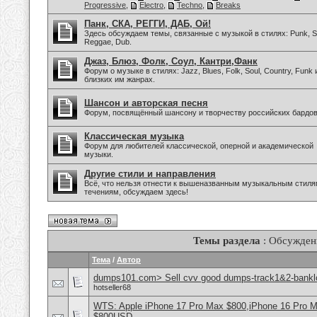
Progressive
,
Electro
,
Techno
,
Breaks
Панк, СКА, РЕГГИ, ДАБ, Ой!
Здесь обсуждаем темы, связанные с музыкой в стилях: Punk, Sk
Reggae, Dub.
Джаз, Блюз, Фолк, Соул, Кантри,Фанк
Форум о музыке в стилях: Jazz, Blues, Folk, Soul, Country, Funk 
близких им жанрах.
Шансон и авторская песня
Форум, посвящённый шансону и творчеству российских бардов
Классическая музыка
Форум для любителей классической, оперной и академической
музыки.
Другие стили и направления
Всё, что нельзя отнести к вышеназванным музыкальным стиля
течениям, обсуждаем здесь!
Темы раздела
: Обсужден
Тема
/
Автор
dumps101.com> Sell cvv good dumps-track1&2-banklo
hotseller68
WTS: Apple iPhone 17 Pro Max $800,iPhone 16 Pro 
$800USD