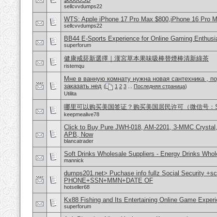
sellcvvdumps22
WTS: Apple iPhone 17 Pro Max $800,iPhone 16 Pro 
sellcvvdumps22
BB44 E-Sports Experience for Online Gaming Enthusi
superforum
健康戒菸新選擇｜漢宮草本果味吸棒替煙棒清新綠茶
ristemqu
Мне в ванную комнату нужна новая сантехника , п
заказать нед
(
1
2
3
...
Последняя страница
)
Utilita
哪里可以购买美国签证？购买美国居民许可（微信号：Scott
keepmealive78
Click to Buy Pure JWH-018, AM-2201, 3-MMC Crystal
APB, Now
blancatrader
Soft Drinks Wholesale Suppliers - Energy Drinks Whol
mannick
dumps201.net> Puchase info fullz Social Security +s
PHONE+SSN+MMN+DATE OF
hotseller68
Kx88 Fishing and Its Entertaining Online Game Exper
superforum