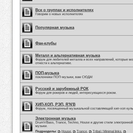
Все о группах и исполнителях
Говорим о новых исполнителях
Популярная музыка
Фан-клубы
Металл и альтернативная музыка
Форум для любителей металла и всех направлений, которые м
отнести к альтернативе.
ПОП-музыка
поклонники ПОП-музыки, вам СЮДА!
Русский и зарубежный РОК
Форум для рокеров и людей, интересующихся роком.
ХИП-ХОП, РЭП, R'N'B
Форум, посвященный музыкальной составляющей хип-хоп куль
Электронная музыка
Drum'n'Bass, Trance, Techno, House и другие стили электронной
музыки.
Подразделы
:
House
,
Trance
,
Tribal / Minimal links
,