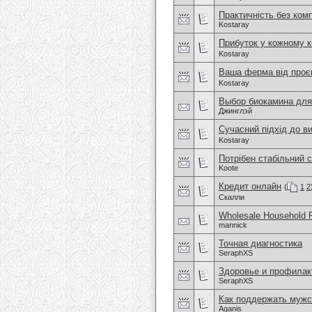
Практичність без ком
Kostaray
Прибуток у кожному к
Kostaray
Ваша ферма від проєк
Kostaray
Выбор биокамина для
Джинглэй
Сучасний підхід до в
Kostaray
Потрібен стабільний 
Koote
Кредит онлайн
(
1
2
Скалли
Wholesale Household 
mannick
Точная диагностика
SeraphXS
Здоровье и профилак
SeraphXS
Как поддержать мужс
Aganis