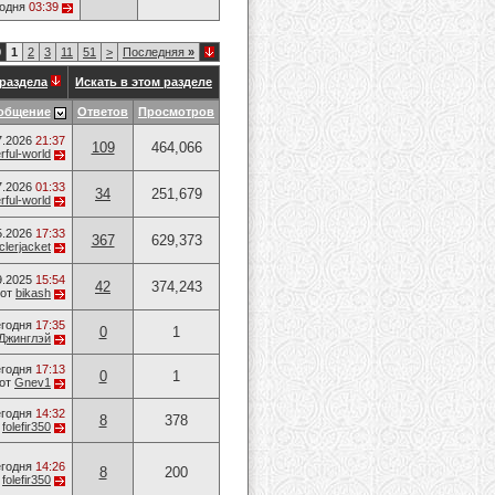
годня
03:39
0
1
2
3
11
51
>
Последняя
»
раздела
Искать в этом разделе
общение
Ответов
Просмотров
7.2026
21:37
109
464,066
ful-world
7.2026
01:33
34
251,679
ful-world
5.2026
17:33
367
629,373
lerjacket
9.2025
15:54
42
374,243
от
bikash
годня
17:35
0
1
Джинглэй
годня
17:13
0
1
от
Gnev1
годня
14:32
8
378
т
folefir350
годня
14:26
8
200
т
folefir350