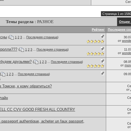
Се
Страница 1 из 158
Темы раздела
: РАЗНОЕ
Опции 
Рейтинг
Последнее со
 сны
(
1
2
3
...
Последняя страница
)
30.0
от
wonder
тролли???
(
1
2
3
...
Последняя страница
)
11.0
от
wonder
..будем друзьями?
(
1
2
3
...
Последняя страница
)
08.0
от
monc
(
1
2
3
...
Последняя страница
)
09.0
ц
в Томске, к кому обратиться?
Се
от
нлайн
Се
ELL CC CVV GOOD FRESH ALL COUNTRY
Се
о
passeport authentique, acheter un faux passport,
Се
о