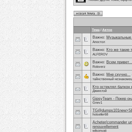
Тема
/
Автор
Важно:
Музыкальные
Апостол
Важно:
Кто же такие 
ALFEROV
Важно:
Всем привет.
Roloverz
Важно:
Мне скучно...
тайнственный незнакоме
Кто остеклял балкон 
Джинглэй
GipsyTeam - Покер о
Gnev1
TG@dumps101new>S
hotseller68
Acheter/commander un 
renouvellement
wilsonyati