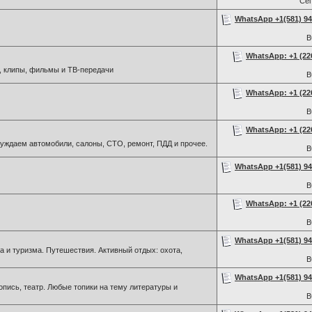
Се
WhatsApp +1(581) 942
В
WhatsApp: +1 (226)
, клипы, фильмы и ТВ-передачи
В
WhatsApp: +1 (226)
В
WhatsApp: +1 (226)
ждаем автомобили, салоны, СТО, ремонт, ПДД и прочее.
В
WhatsApp +1(581) 942
В
WhatsApp: +1 (226)
В
WhatsApp +1(581) 942
 и туризма. Путешествия. Активный отдых: охота,
В
WhatsApp +1(581) 942
пись, театр. Любые топики на тему литературы и
В