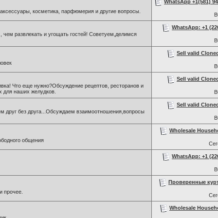
WhatsApp +1(581) 942
, аксессуары, косметика, парфюмерия и другие вопросы.
В
WhatsApp: +1 (226)
 , чем развлекать и угощать гостей! Советуем,делимся
В
Sell valid Clone
ловек
В
Sell valid Clone
ивка! Что еще нужно?Обсуждение рецептов, ресторанов и
х для наших желудков.
В
Sell valid Clone
ем друг без друга...Обсуждаем взаимоотношения,вопросы
В
Wholesale Househ
ободного общения
Се
WhatsApp: +1 (226)
В
Проверенные курти
и прочее.
Се
Wholesale Househ
пик