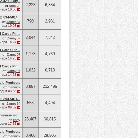
-4296 Buy...
2,223
6,384
от
penson
чера
18:58
 894-5014​...
790
2,931
от
James34
чера
10:03
d Cards Pin...
2,044
7,342
от
Danny07
чера
14:24
d Cards Pin...
1,173
4,769
от
Danny07
чера
14:25
d Cards Pin...
1,032
6,713
от
Danny07
чера
14:25
old Products
8,897
212,496
от
mannick
годня
03:38
 894-5014​...
558
4,494
от
James34
чера
09:32
занки по...
23,407
66,815
от
cody
годня
17:35
old Products
8,460
29,905
от
mannick