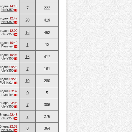
годня
14:16
7
222
т
folefir350
годня
12:47
20
419
т
folefir350
годня
12:00
16
462
т
folefir350
годня
10:40
1
13
т
Йайвкач
годня
10:04
16
417
т
folefir350
годня
09:28
7
161
т
folefir350
годня
09:23
10
280
Polinka14
годня
03:37
0
5
т
mannick
Вчера
23:03
7
306
т
folefir350
Вчера
22:43
7
276
т
folefir350
Вчера
22:32
8
364
т
folefir350