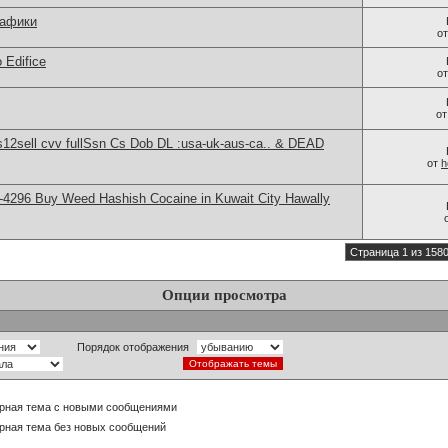
рафики
о
 Edifice
о
о
2sell cvv fullSsn Cs Dob DL :usa-uk-aus-ca.. & DEAD
от
h
4296 Buy Weed Hashish Cocaine in Kuwait City Hawally
Страница 1 из 158
Опции просмотра
Порядок отображения
рная тема с новыми сообщениями
рная тема без новых сообщений