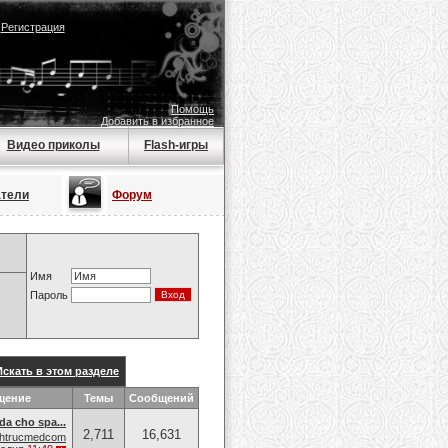
|
Регистрация
Помощь
Добавить в избранное
Видео приколы
Flash-игры
атели
Форум
Имя
Пароль
Искать в этом разделе
щение
Темы
Сообщений
da cho spa...
2,711
16,631
nhtrucmedcom