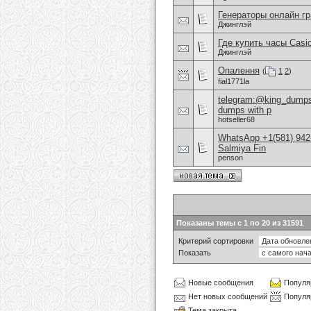
Генераторы онлайн г
Джинглэй
Где купить часы Casio
Джинглэй
Опалення
(
1
2
)
fial1771la
telegram:@king_dumps1
dumps with p
hotseller68
WhatsApp +1(581) 942-
Salmiya Fin
penson
Показаны темы с 1 по 20 из 31591
Критерий сортировки
Показать
Новые сообщения
Популя
Нет новых сообщений
Популя
Тема закрыта