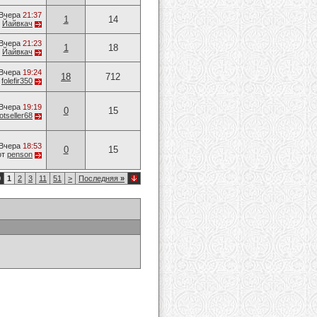
Вчера
21:37
1
14
т
Йайвкач
Вчера
21:23
1
18
т
Йайвкач
Вчера
19:24
18
712
т
folefir350
Вчера
19:19
0
15
otseller68
Вчера
18:53
0
15
от
penson
0
1
2
3
11
51
>
Последняя
»