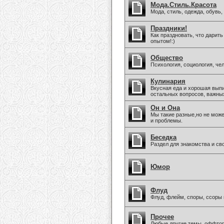
Мода.Стиль.Красота
Мода, стиль, одежда, обувь
Праздники!
Как праздновать, что дарить
опытом!:)
Общество
Психология, социология, че
Кулинария
Вкусная еда и хорошая вып
остальных вопросов, важны
Он и Она
Мы такие разные,но не мож
и проблемы.
Беседка
Раздел для знакомства и св
Юмор
Флуд
Флуд, флейм, споры, ссоры 
Прочее
Любые другие темы, оффто