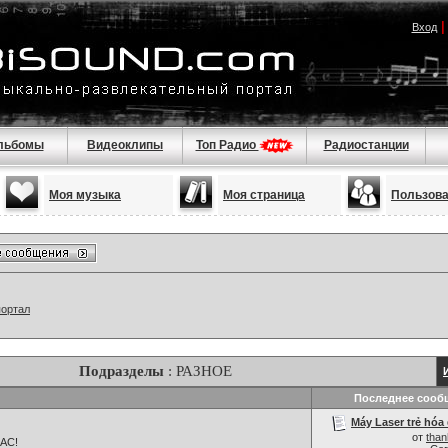
Вход
льбомы
Видеоклипы
Топ Радио
Радиостанции
Моя музыка
Моя страница
Пользов
портал
Подразделы
: РАЗНОЕ
Последнее сооб
Máy Laser trẻ hóa 
от
tha
НАС!