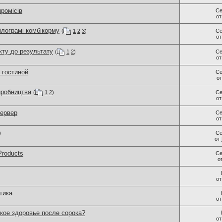
промісів
Се
о
ілограмі комбікорму
(
1
2
3
)
Се
о
ту до результату
(
1
2
)
Се
о
 гостиной
Се
о
иробництва
(
1
2
)
Се
о
сервер
Се
о
)
Се
от
Products
Се
о
о
тика
о
кое здоровье после сорока?
о