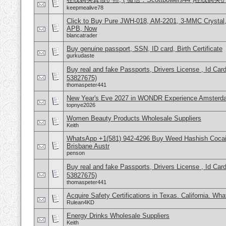
keepmealive78
Click to Buy Pure JWH-018, AM-2201, 3-MMC Crystal
APB, Now
blancatrader
Buy genuine passport, SSN, ID card, Birth Certificate
gurkudaste
Buy real and fake Passports, Drivers License , Id
53827675)
thomaspeter441
New Year's Eve 2027 in WONDR Experience Amsterda
topnye2026
Women Beauty Products Wholesale Suppliers
Keith
WhatsApp +1(581) 942-4296 Buy Weed Hashish Cocai
Brisbane Austr
penson
Buy real and fake Passports, Drivers License , Id
53827675)
thomaspeter441
Acquire Safety Certifications in Texas. California. Wh
Rulean4KD
Energy Drinks Wholesale Suppliers
Keith