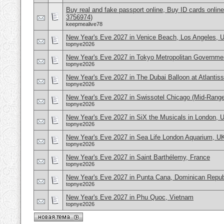
Buy real and fake passport online, Buy ID cards onli
3756974)
keepmealive78
New Year's Eve 2027 in Venice Beach, Los Angeles,
topnye2026
New Year's Eve 2027 in Tokyo Metropolitan Governmen
topnye2026
New Year's Eve 2027 in The Dubai Balloon at Atlantis
topnye2026
New Year's Eve 2027 in Swissotel Chicago (Mid-Rang
topnye2026
New Year's Eve 2027 in SiX the Musicals in London, 
topnye2026
New Year's Eve 2027 in Sea Life London Aquarium, U
topnye2026
New Year's Eve 2027 in Saint Barthélemy, France
topnye2026
New Year's Eve 2027 in Punta Cana, Dominican Repub
topnye2026
New Year's Eve 2027 in Phu Quoc, Vietnam
topnye2026