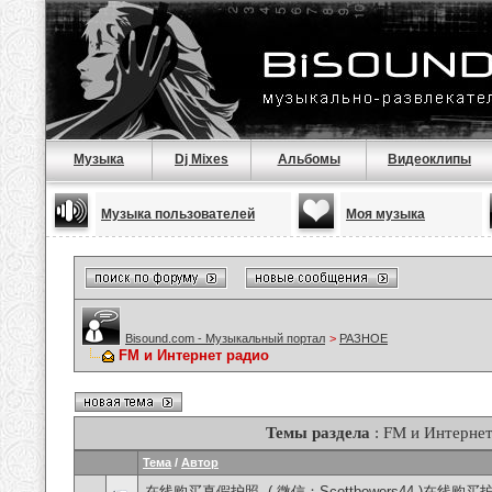
Музыка
Dj Mixes
Альбомы
Видеоклипы
Музыка пользователей
Моя музыка
Bisound.com - Музыкальный портал
>
РАЗНОЕ
FM и Интернет радио
Темы раздела
: FM и Интернет
Тема
/
Автор
在线购买真假护照, ( 微信：Scottbowers44 )在线购