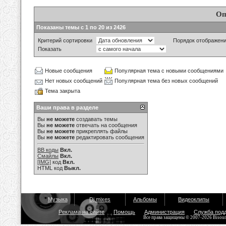
Оп
Показаны темы с 1 по 20 из 2426
Критерий сортировки
Порядок отображен
Показать
Новые сообщения
Популярная тема с новыми сообщениями
Нет новых сообщений
Популярная тема без новых сообщений
Тема закрыта
Ваши права в разделе
Вы
не можете
создавать темы
Вы
не можете
отвечать на сообщения
Вы
не можете
прикреплять файлы
Вы
не можете
редактировать сообщения
BB коды
Вкл.
Смайлы
Вкл.
[IMG]
код
Вкл.
HTML код
Выкл.
Музыка
Dj mixes
Альбомы
Видеоклипы
Реклама на сайте
Помощь
Администрация
Служба под
Все права защищены © 2007-2026 Bisou