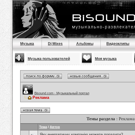
Музыка
Dj Mixes
Альбомы
Видеоклипы
Музыка пользователей
Моя музыка
Bisound.com - Музыкальный портал
Реклама
Темы раздела
: Реклама
Тема
/
Автор
Яку енергетичну компанію можете порадити?