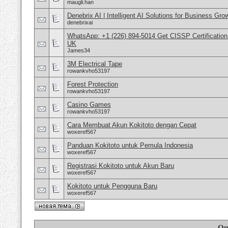
maugli.han
Denebrix AI | Intelligent AI Solutions for Business Gro
denebrixai
WhatsApp: +1 (226) 894-5014​ Get CISSP Certification
UK
James34
3M Electrical Tape
rowankvho53197
Forest Protection
rowankvho53197
Casino Games
rowankvho53197
Cara Membuat Akun Kokitoto dengan Cepat
woxeref567
Panduan Kokitoto untuk Pemula Indonesia
woxeref567
Registrasi Kokitoto untuk Akun Baru
woxeref567
Kokitoto untuk Pengguna Baru
woxeref567
Оп