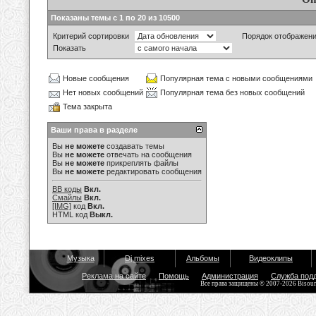
Показаны темы с 1 по 20 из 10500
Критерий сортировки
Порядок отображен
Показать
Новые сообщения
Популярная тема с новыми сообщениями
Нет новых сообщений
Популярная тема без новых сообщений
Тема закрыта
Ваши права в разделе
Вы
не можете
создавать темы
Вы
не можете
отвечать на сообщения
Вы
не можете
прикреплять файлы
Вы
не можете
редактировать сообщения
BB коды
Вкл.
Смайлы
Вкл.
[IMG]
код
Вкл.
HTML код
Выкл.
Музыка
Dj mixes
Альбомы
Видеоклипы
Реклама на сайте
Помощь
Администрация
Служба под
Все права защищены © 2007-2026 Bisou