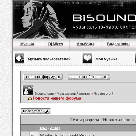
Музыка
Dj Mixes
Альбомы
Видеоклипы
Музыка пользователей
Моя музыка
Bisound.com - Музыкальный портал
>
Что нового ?
Новости нашего форума
Темы раздела
: Новости нашег
Тема
/
Автор
Wholesale Household Products