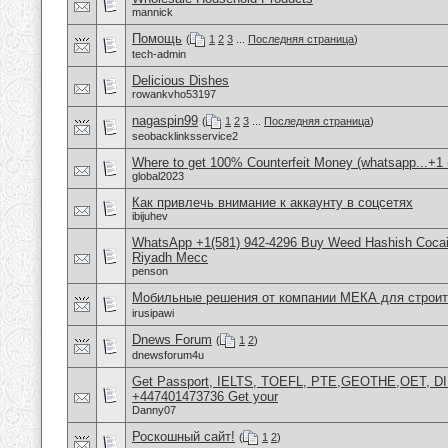
mannick
Помощь
(
1
2
3
...
Последняя страница
)
tech-admin
Delicious Dishes
rowankvho53197
nagaspin99
(
1
2
3
...
Последняя страница
)
seobacklinksservice2
Where to get 100% Counterfeit Money (whatsapp...+1 
global2023
Как привлечь внимание к аккаунту в соцсетях
ibijuhev
WhatsApp +1(581) 942-4296 Buy Weed Hashish Cocain
Riyadh Mecc
penson
Мобильные решения от компании МЕКА для строит
irusipawi
Dnews Forum
(
1
2
)
dnewsforum4u
Get Passport, IELTS, TOEFL, PTE,GEOTHE,OET, D
+447401473736 Get your
Danny07
Роскошный сайт!
(
1
2
)