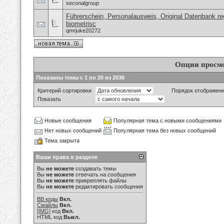
seconalgroup
Führerschein, Personalausweis, Original Datenbank reg
biometrisc
qmrjuke20272
Опции просм
Показаны темы с 1 по 20 из 2038
Критерий сортировки
Порядок отображен
Показать
Новые сообщения
Популярная тема с новыми сообщениями
Нет новых сообщений
Популярная тема без новых сообщений
Тема закрыта
Ваши права в разделе
Вы
не можете
создавать темы
Вы
не можете
отвечать на сообщения
Вы
не можете
прикреплять файлы
Вы
не можете
редактировать сообщения
BB коды
Вкл.
Смайлы
Вкл.
[IMG]
код
Вкл.
HTML код
Выкл.