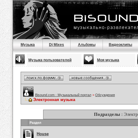
Музыка
Dj Mixes
Альбомы
Видеоклипы
Музыка пользователей
Моя музыка
Bisound.com - Музыкальный портал
>
Обсуждения
Электронная музыка
Подразделы
: Элект
Раздел
House