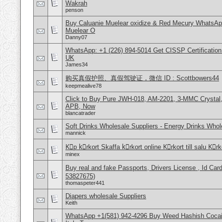
Wakrah
penson
Buy Caluanie Muelear oxidize & Red Mecury WhatsAp
Muelear O
Danny07
WhatsApp: +1 (226) 894-5014​ Get CISSP Certification
UK
James34
购买真假护照、真假驾驶证，微信 ID : Scottbowers44
keepmealive78
Click to Buy Pure JWH-018, AM-2201, 3-MMC Crystal
APB, Now
blancatrader
Soft Drinks Wholesale Suppliers - Energy Drinks Whol
mannick
Kِp kِrkort Skaffa kِrkort online Kِrkort till salu Kِr
minex
Buy real and fake Passports, Drivers License , Id
53827675)
thomaspeter441
Diapers wholesale Suppliers
Keith
WhatsApp +1(581) 942-4296 Buy Weed Hashish Cocai