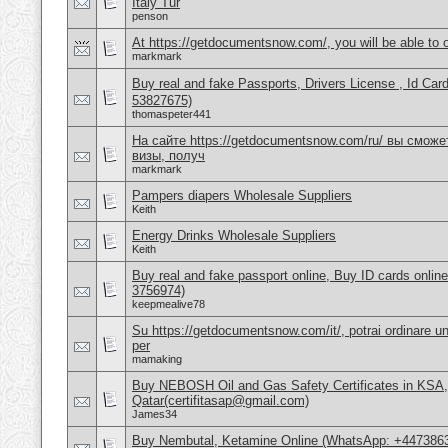
Italy Tur
penson
At https://getdocumentsnow.com/, you will be able to o
markmark
Buy real and fake Passports, Drivers License , Id
53827675)
thomaspeter441
На сайте https://getdocumentsnow.com/ru/ вы сможе
визы, получ
markmark
Pampers diapers Wholesale Suppliers
Keith
Energy Drinks Wholesale Suppliers
Keith
Buy real and fake passport online, Buy ID cards onli
3756974)
keepmealive78
Su https://getdocumentsnow.com/it/, potrai ordinare un
per
mamaking
Buy NEBOSH Oil and Gas Safety Certificates in KSA
Qatar(certifitasap@gmail.com)
James34
Buy Nembutal, Ketamine Online (WhatsApp: +447386