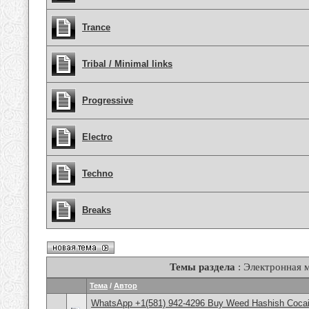
Trance
Tribal / Minimal links
Progressive
Electro
Techno
Breaks
Темы раздела
: Электронная 
Тема
/
Автор
WhatsApp +1(581) 942-4296 Buy Weed Hashish Cocain