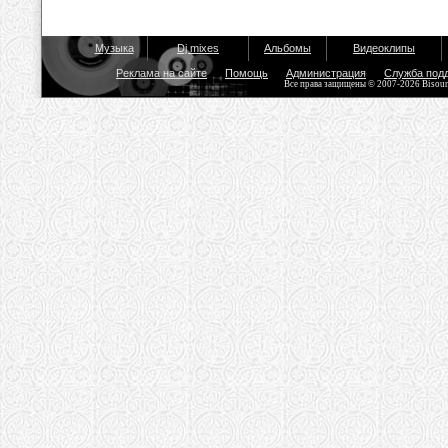
Музыка
Dj mixes
Альбомы
Видеоклипы
Реклама на сайте
Помощь
Администрация
Служба под
Все права защищены © 2007-2026 Bisou