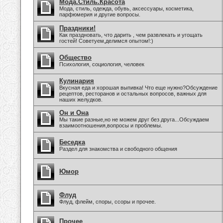
Мода.Стиль.Красота
Мода, стиль, одежда, обувь, аксессуары, косметика,
парфюмерия и другие вопросы.
Праздники!
Как праздновать, что дарить , чем развлекать и угощать
гостей! Советуем,делимся опытом!:)
Общество
Психология, социология, человек
Кулинария
Вкусная еда и хорошая выпивка! Что еще нужно?Обсуждение
рецептов, ресторанов и остальных вопросов, важных для
наших желудков.
Он и Она
Мы такие разные,но не можем друг без друга...Обсуждаем
взаимоотношения,вопросы и проблемы.
Беседка
Раздел для знакомства и свободного общения
Юмор
Флуд
Флуд, флейм, споры, ссоры и прочее.
Прочее