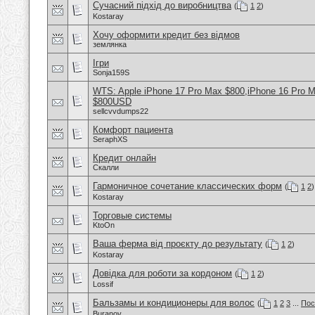
Сучасний підхід до виробництва
(
1
2
)
Kostaray
Хочу оформити кредит без відмов
землянка
Ігри
Sonja159S
WTS: Apple iPhone 17 Pro Max $800,iPhone 16 Pro 
$800USD
sellcvvdumps22
Комфорт пациента
SeraphXS
Кредит онлайн
Скалли
Гармоничное сочетание классических форм
(
1
2
)
Kostaray
Торговые системы
KtoOn
Ваша ферма від проєкту до результату
(
1
2
)
Kostaray
Довідка для роботи за кордоном
(
1
2
)
Lossif
Бальзамы и кондиционеры для волос
(
1
2
3
...
Пос
Buranov