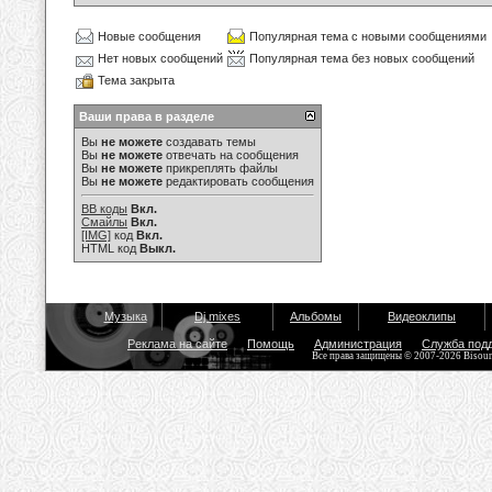
Новые сообщения
Популярная тема с новыми сообщениями
Нет новых сообщений
Популярная тема без новых сообщений
Тема закрыта
Ваши права в разделе
Вы
не можете
создавать темы
Вы
не можете
отвечать на сообщения
Вы
не можете
прикреплять файлы
Вы
не можете
редактировать сообщения
BB коды
Вкл.
Смайлы
Вкл.
[IMG]
код
Вкл.
HTML код
Выкл.
Музыка
Dj mixes
Альбомы
Видеоклипы
Реклама на сайте
Помощь
Администрация
Служба под
Все права защищены © 2007-2026 Bisou