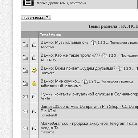
Любые другие темы, оффтопик
Темы раздела
: РАЗНО
Тема
/
Автор
Важно:
Музыкальные сны
(
1
2
3
...
Последняя стран
Апостол
Важно:
Кто же такие тролли???
(
1
2
3
...
Последняя
ALFEROV
Важно:
Всем привет...будем друзьями?
(
1
2
3
...
П
Roloverz
Важно:
Мне скучно...
(
1
2
3
...
Последняя страница
)
тайнственный незнакомец
Нужны контакты ритуальной службы в Солнечного
Askita
dumps101.com: Real Dumps with Pin Shop - CC Dum
Pin ATM
hotseller68
MarketGram.cc - продажа аккаунтов Telegram Tdata 
вход в Te
maxsima