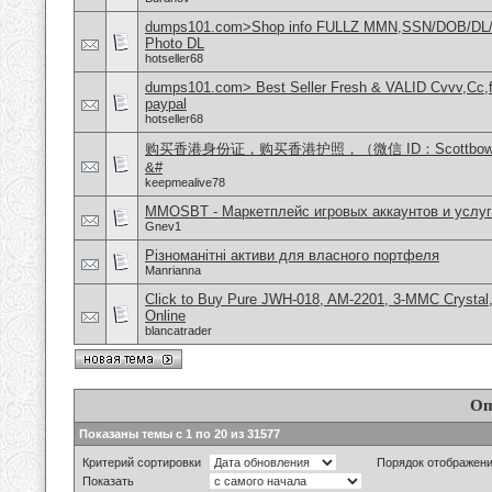
dumps101.com>Shop info FULLZ MMN,SSN/DOB/DL/
Photo DL
hotseller68
dumps101.com> Best Seller Fresh & VALID Cvvv,Cc,f
paypal
hotseller68
购买香港身份证，购买香港护照，（微信 ID：Scottbo
&#
keepmealive78
MMOSBT - Маркетплейс игровых аккаунтов и услуг
Gnev1
Різноманітні активи для власного портфеля
Manrianna
Click to Buy Pure JWH-018, AM-2201, 3-MMC Crysta
Online
blancatrader
Оп
Показаны темы с 1 по 20 из 31577
Критерий сортировки
Порядок отображен
Показать