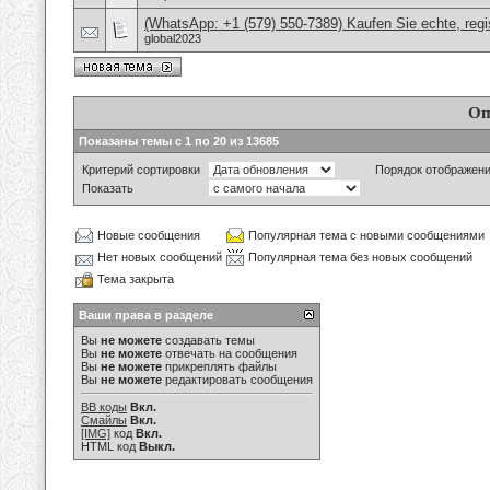
(WhatsApp: +1 (579) 550-7389) Kaufen Sie echte, regi
global2023
Оп
Показаны темы с 1 по 20 из 13685
Критерий сортировки
Порядок отображен
Показать
Новые сообщения
Популярная тема с новыми сообщениями
Нет новых сообщений
Популярная тема без новых сообщений
Тема закрыта
Ваши права в разделе
Вы
не можете
создавать темы
Вы
не можете
отвечать на сообщения
Вы
не можете
прикреплять файлы
Вы
не можете
редактировать сообщения
BB коды
Вкл.
Смайлы
Вкл.
[IMG]
код
Вкл.
HTML код
Выкл.