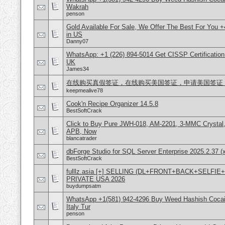
Wakrah
penson
Gold Available For Sale, We Offer The Best For You 
in US
Danny07
WhatsApp: +1 (226) 894-5014​ Get CISSP Certification
UK
James34
在线购买真假签证，在线购买美国签证，申请美国签证，微信号
keepmealive78
Cook'n Recipe Organizer 14.5.8
BestSoftCrack
Click to Buy Pure JWH-018, AM-2201, 3-MMC Crystal
APB, Now
blancatrader
dbForge Studio for SQL Server Enterprise 2025.2.37 (
BestSoftCrack
fulllz.asia [+] SELLING (DL+FRONT+BACK+SELFI
PRIVATE USA 2026
buydumpsatm
WhatsApp +1(581) 942-4296 Buy Weed Hashish Cocai
Italy Tur
penson