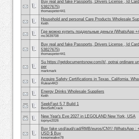
Buy real and fake Passports, Drivers License , Id
53827675)
thomaspeter441
Household and personal Care Products Wholesale Sup
Keith
Где можно купить поддельные деньги (WhatsApp +
mc3639708
Buy real and fake Passports, Drivers License , Id
53827675)
thomaspeter441
Su https://getdocumentsnow.com/it/, potrai ordinare un
per
markmark
Acquire Safety Certifications in Texas. California. Wh
Rulean4KD
Energy Drinks Wholesale Suppliers
Keith
SeekFast 5.7 Build 1
BestSoftCrack
New Year's Eve 2027 in LEGOLAND New York, USA
topnye2026
Buy fake usd/aud/cad/RMB/euros/CNY/ (WhatsApp : 
USD $ Buy
keepmealive78