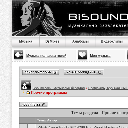
Музыка
Dj Mixes
Альбомы
Видеоклипы
Музыка пользователей
Моя музыка
Bisound.com - Музыкальный портал
>
Программы, музыкальный 
Прочие программы
Темы раздела
: Прочие прог
Тема
/
Автор
WhatsApp +1(581) 942-4296 Buy Weed Hashish Cocain