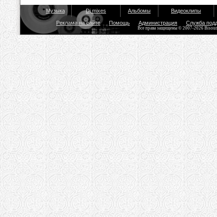
Музыка
Dj mixes
Альбомы
Видеоклипы
Реклама на сайте
Помощь
Администрация
Служба под
Все права защищены © 2007-2026 Bisou