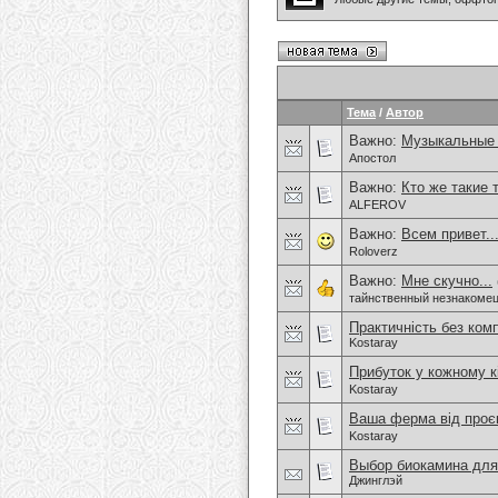
Тема
/
Автор
Важно:
Музыкальные
Апостол
Важно:
Кто же такие 
ALFEROV
Важно:
Всем привет.
Roloverz
Важно:
Мне скучно...
тайнственный незнакоме
Практичність без ком
Kostaray
Прибуток у кожному к
Kostaray
Ваша ферма від проєк
Kostaray
Выбор биокамина для
Джинглэй