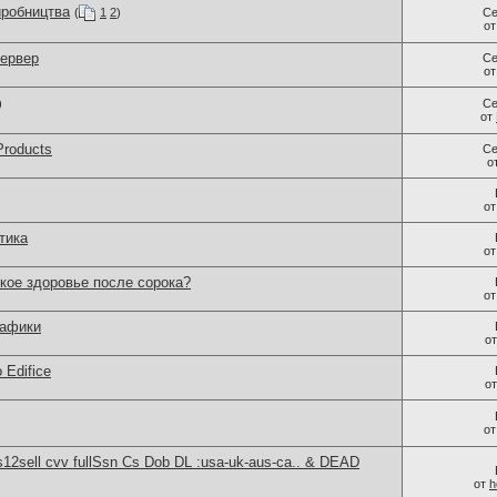
иробництва
(
1
2
)
Се
о
сервер
Се
о
)
Се
от
Products
Се
о
о
тика
о
кое здоровье после сорока?
о
рафики
о
 Edifice
о
о
2sell cvv fullSsn Cs Dob DL :usa-uk-aus-ca.. & DEAD
от
h