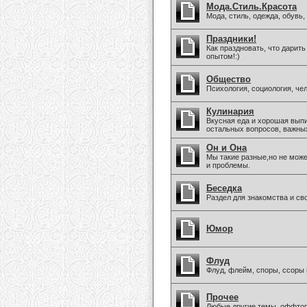
Мода.Стиль.Красота
Мода, стиль, одежда, обувь
Праздники!
Как праздновать, что дарить
опытом!:)
Общество
Психология, социология, че
Кулинария
Вкусная еда и хорошая вып
остальных вопросов, важны
Он и Она
Мы такие разные,но не мож
и проблемы.
Беседка
Раздел для знакомства и св
Юмор
Флуд
Флуд, флейм, споры, ссоры 
Прочее
Любые другие темы, оффто