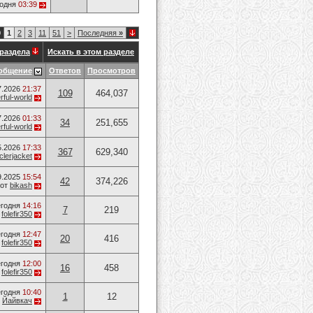
годня
03:39
0
1
2
3
11
51
>
Последняя
»
раздела
Искать в этом разделе
общение
Ответов
Просмотров
7.2026
21:37
109
464,037
ful-world
7.2026
01:33
34
251,655
ful-world
5.2026
17:33
367
629,340
lerjacket
9.2025
15:54
42
374,226
от
bikash
годня
14:16
7
219
т
folefir350
годня
12:47
20
416
т
folefir350
годня
12:00
16
458
т
folefir350
годня
10:40
1
12
т
Йайвкач