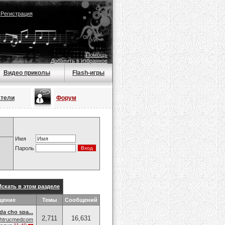
|
Регистрация
Помощь
Добавить в избранное
Видео приколы
Flash-игры
атели
Форум
Имя
Пароль
Искать в этом разделе
щение
Темы
Сообщений
da cho spa...
2,711
16,631
nhtrucmedcom