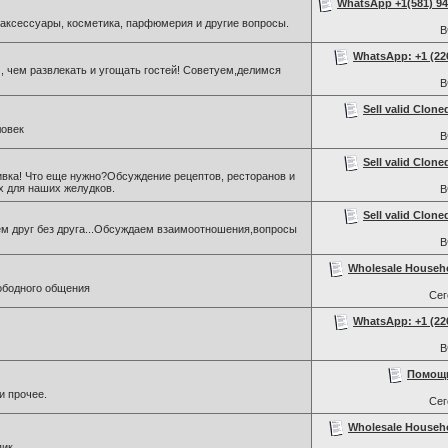
WhatsApp +1(581) 942
, аксессуары, косметика, парфюмерия и другие вопросы.
В
WhatsApp: +1 (226)
 , чем развлекать и угощать гостей! Советуем,делимся
В
Sell valid Clone
ловек
В
Sell valid Clone
ивка! Что еще нужно?Обсуждение рецептов, ресторанов и
х для наших желудков.
В
Sell valid Clone
ем друг без друга...Обсуждаем взаимоотношения,вопросы
В
Wholesale Househ
ободного общения
Се
WhatsApp: +1 (226)
В
Помощь
и прочее.
Се
Wholesale Househ
пик