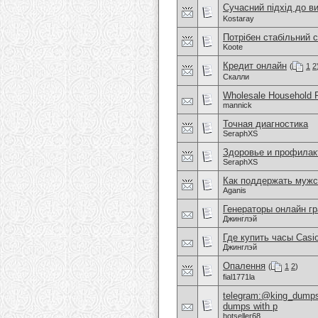
Сучасний підхід до в
Kostaray
Потрібен стабільний 
Koote
Кредит онлайн
(
1
2
Скалли
Wholesale Household 
mannick
Точная диагностика
SeraphXS
Здоровье и профилак
SeraphXS
Как поддержать мужс
Aganis
Генераторы онлайн г
Джинглэй
Где купить часы Casio
Джинглэй
Опалення
(
1
2
)
fial1771la
telegram:@king_dumps1
dumps with p
hotseller68