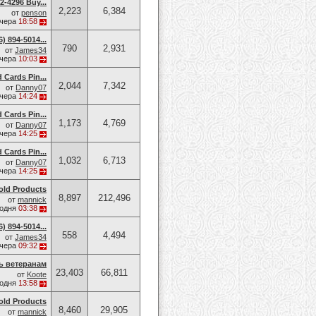
-4296 Buy...
2,223
6,384
от
penson
чера
18:58
 894-5014​...
790
2,931
от
James34
чера
10:03
d Cards Pin...
2,044
7,342
от
Danny07
чера
14:24
d Cards Pin...
1,173
4,769
от
Danny07
чера
14:25
d Cards Pin...
1,032
6,713
от
Danny07
чера
14:25
old Products
8,897
212,496
от
mannick
годня
03:38
 894-5014​...
558
4,494
от
James34
чера
09:32
 ветеранам
23,403
66,811
от
Koote
годня
13:58
old Products
8,460
29,905
от
mannick