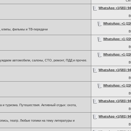
Се
WhatsApp +1(581) 942
В
WhatsApp: +1 (226)
, клипы, фильмы и ТВ-передачи
В
WhatsApp: +1 (226)
В
WhatsApp: +1 (226)
ждаем автомобили, салоны, СТО, ремонт, ПДД и прочее.
В
WhatsApp +1(581) 942
В
WhatsApp: +1 (226)
В
WhatsApp +1(581) 942
 и туризма. Путешествия. Активный отдых: охота,
В
WhatsApp +1(581) 942
пись, театр. Любые топики на тему литературы и
В