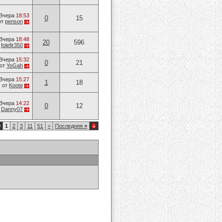
Вчера
18:53
0
15
от
penson
Вчера
18:48
20
596
т
folefir350
Вчера
15:32
0
21
от
YoGah
Вчера
15:27
1
18
от
Koote
Вчера
14:22
0
12
т
Danny07
0
1
2
3
11
51
>
Последняя
»