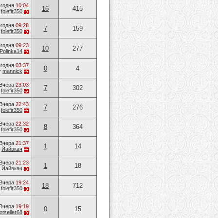
годня
10:04
16
415
т
folefir350
годня
09:28
7
159
т
folefir350
годня
09:23
10
277
Polinka14
годня
03:37
0
4
т
mannick
Вчера
23:03
7
302
т
folefir350
Вчера
22:43
7
276
т
folefir350
Вчера
22:32
8
364
т
folefir350
Вчера
21:37
1
14
т
Йайвкач
Вчера
21:23
1
18
т
Йайвкач
Вчера
19:24
18
712
т
folefir350
Вчера
19:19
0
15
otseller68