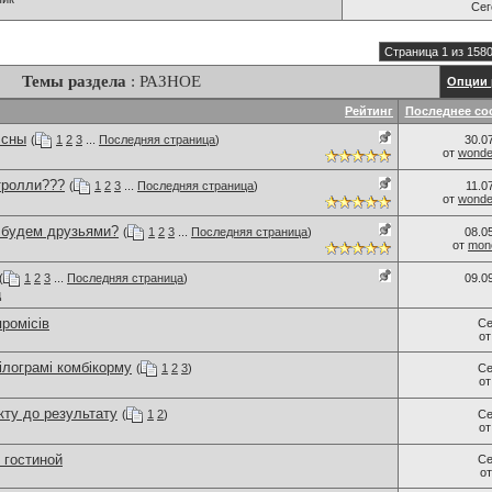
Се
Страница 1 из 158
Темы раздела
: РАЗНОЕ
Опции 
Рейтинг
Последнее со
 сны
(
1
2
3
...
Последняя страница
)
30.0
от
wonder
тролли???
(
1
2
3
...
Последняя страница
)
11.0
от
wonder
..будем друзьями?
(
1
2
3
...
Последняя страница
)
08.0
от
monc
(
1
2
3
...
Последняя страница
)
09.0
ц
промісів
Се
о
ілограмі комбікорму
(
1
2
3
)
Се
о
ту до результату
(
1
2
)
Се
о
 гостиной
Се
о