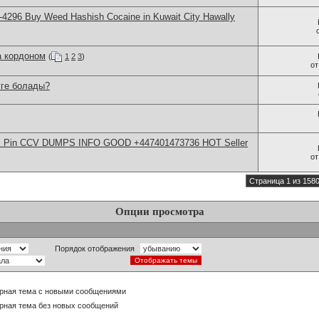
4296 Buy Weed Hashish Cocaine in Kuwait City Hawally
а кордоном
(
1
2
3
)
о
уге болады?
rds Pin CCV DUMPS INFO GOOD +447401473736 HOT Seller
о
Страница 1 из 158
Опции просмотра
Порядок отображения
рная тема с новыми сообщениями
рная тема без новых сообщений