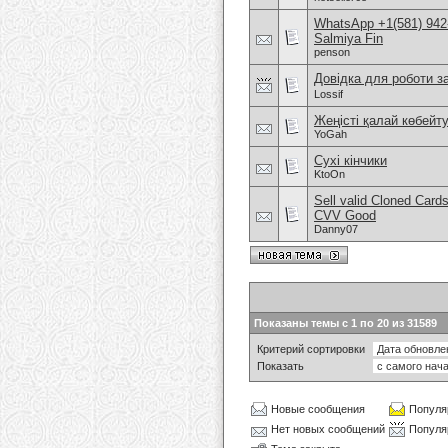
WhatsApp +1(581) 942-
Salmiya Fin
penson
Довідка для роботи з
Lossif
Жеңісті қалай көбейт
YoGah
Сухі кінчики
KtoOn
Sell valid Cloned Ca
CVV Good
Danny07
Показаны темы с 1 по 20 из 31589
Критерий сортировки
Показать
Новые сообщения
Популя
Нет новых сообщений
Популя