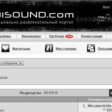
Вход
льбомы
Видеоклипы
Топ Радио
Радиостанции
Моя музыка
Моя страница
Пользов
портал
Подразделы
: РАЗНОЕ
Последнее сооб
Máy Laser trẻ hóa 
от
tha
НАС!