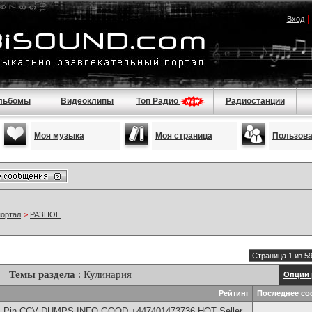
Вход
льбомы
Видеоклипы
Топ Радио
Радиостанции
Моя музыка
Моя страница
Пользов
портал
>
РАЗНОЕ
Страница 1 из 5
Темы раздела
: Кулинария
Опции 
Рейтинг
Последнее со
rds Pin CCV DUMPS INFO GOOD +447401473736 HOT Seller