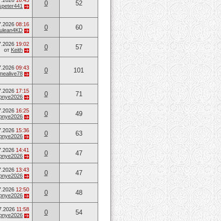
7.2026
16:43
0
52
speter441
7.2026
08:16
0
60
ulean4KD
7.2026
19:02
0
57
от
Keith
7.2026
09:43
0
101
mealive78
7.2026
17:15
0
71
opnye2026
7.2026
16:25
0
49
opnye2026
7.2026
15:36
0
63
opnye2026
7.2026
14:41
0
47
opnye2026
7.2026
13:43
0
47
opnye2026
7.2026
12:50
0
48
opnye2026
7.2026
11:58
0
54
opnye2026