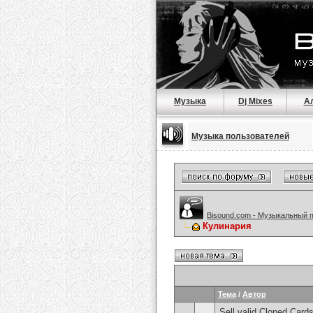
Музыка
Dj Mixes
А
Музыка пользователей
Bisound.com - Музыкальный 
Кулинария
Тема
/
Автор
Sell valid Cloned Ca