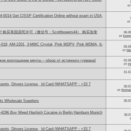
о
-5014​ Get CISSP Certification Online without exam in USA,
о
买美国居民许可（微信号：Scottbowers44） 购买加拿
06.0
от
keep
H-018, AM-2201, 3-MMC Crystal, Pink MDPV, Pink MDMA, 6-
05.0
от
bl
кое воплощение мечты – обзор от истинного гурмана!
02.0
от
mi
31.0
sports, Drivers License , Id Card (WHATSAPP：+33 7
30.0
от
thoma
s Wholesale Suppliers
30.0
-4296 Buy Weed Hashish Cocaine in Berlin Hamburg Munich
30.0
sports, Drivers License , Id Card (WHATSAPP：+33 7