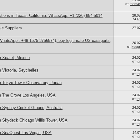
29.0
от
thoma
cations in Texas. California. WhatsApp: +1 (226) 894-5014
28.0
от
R
le Suppliers
27.0
(WhatsApp : +49 1575 3756974), buy legitimate US passports,
26.0
от
keep
n Xcaret, Mexico
24.0
от
t
 Victoria, Seychelles
24.0
от
t
n Tokyo Tower Observatory, Japan
24.0
от
t
n The Grove Los Angeles, USA
24.0
от
t
 Sydney Cricket Ground, Australia
24.0
от
t
n Skydeck Chicago Willis Tower, USA
24.0
от
t
in SeaQuest Las Vegas, USA
24.0
от
t