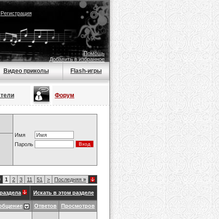
|
Регистрация
Помощь
Добавить в избранное
Видео приколы
Flash-игры
атели
Форум
Имя
Пароль
9
1
2
3
11
51
>
Последняя
»
раздела
Искать в этом разделе
общение
Ответов
Просмотров