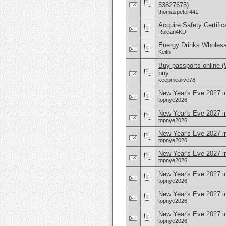
53827675)
thomaspeter441
Acquire Safety Certifi
Rulean4KD
Energy Drinks Wholesa
Keith
Buy passports online 
buy
keepmealive78
New Year's Eve 2027 i
topnye2026
New Year's Eve 2027 in
topnye2026
New Year's Eve 2027 i
topnye2026
New Year's Eve 2027 i
topnye2026
New Year's Eve 2027 in
topnye2026
New Year's Eve 2027 i
topnye2026
New Year's Eve 2027 
topnye2026