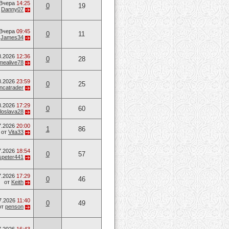
Вчера
14:25
0
19
т
Danny07
Вчера
09:45
0
11
т
James34
8.2026
12:36
0
28
mealive78
8.2026
23:59
0
25
ancatrader
8.2026
17:29
0
60
loslava28
7.2026
20:00
1
86
от
Vita33
7.2026
18:54
0
57
speter441
7.2026
17:29
0
46
от
Keith
7.2026
11:40
0
49
от
penson