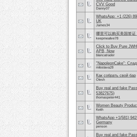
CVV Good
Danny07
WhatsApp: +1 (226) 894
UK
James34
哪里可以购买美国签证？购
keepmealive78
Click to Buy Pure JW
APB, Now
blancatrader
"NapoleonCake": Слад
miloslava28
Как собрать свой бар
Olesh
Buy real and fake Pas
53827675)
thomaspeter441
Women Beauty Product
Keith
WhatsApp +1(581) 942
Germany
penson
Buy real and fake Pas