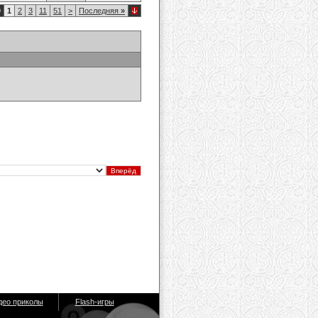
9
1
2
3
11
51
>
Последняя
»
део приколы
Flash-игры