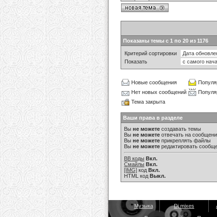
Показаны темы с 1 по 20 из 1176
Критерий сортировки
Показать
Новые сообщения
Популя
Нет новых сообщений
Популя
Тема закрыта
Ваши права в разделе
Вы
не можете
создавать темы
Вы
не можете
отвечать на сообщен
Вы
не можете
прикреплять файлы
Вы
не можете
редактировать сообщ
BB коды
Вкл.
Смайлы
Вкл.
[IMG]
код
Вкл.
HTML код
Выкл.
Музыка
Dj mixes