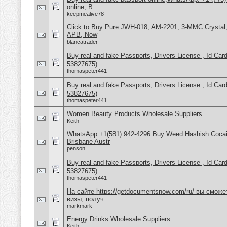
online, B
keepmealive78
Click to Buy Pure JWH-018, AM-2201, 3-MMC Crystal
APB, Now
blancatrader
Buy real and fake Passports, Drivers License , Id
53827675)
thomaspeter441
Buy real and fake Passports, Drivers License , Id
53827675)
thomaspeter441
Women Beauty Products Wholesale Suppliers
Keith
WhatsApp +1(581) 942-4296 Buy Weed Hashish Cocai
Brisbane Austr
penson
Buy real and fake Passports, Drivers License , Id
53827675)
thomaspeter441
На сайте https://getdocumentsnow.com/ru/ вы сможе
визы, получ
markmark
Energy Drinks Wholesale Suppliers
Keith