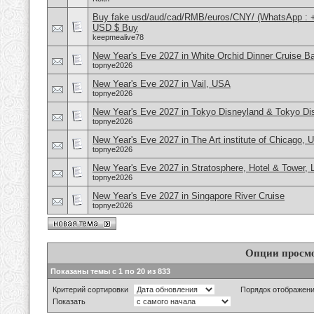
Buy fake usd/aud/cad/RMB/euros/CNY/ (WhatsApp : 
USD $ Buy
keepmealive78
New Year's Eve 2027 in White Orchid Dinner Cruise B
topnye2026
New Year's Eve 2027 in Vail, USA
topnye2026
New Year's Eve 2027 in Tokyo Disneyland & Tokyo D
topnye2026
New Year's Eve 2027 in The Art institute of Chicago,
topnye2026
New Year's Eve 2027 in Stratosphere, Hotel & Tower,
topnye2026
New Year's Eve 2027 in Singapore River Cruise
topnye2026
Опции просм
Показаны темы с 1 по 20 из 833
Критерий сортировки
Порядок отображен
Показать