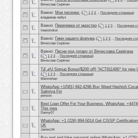
Вячеслав Серёгин
Важно:
Мои песенки.
(
1
2
3
...
Последняя страница
)
владимир лабух
Важно:
Перепевки от маэстро
(
1
2
3
...
Последняя с
maestrokot
Важно:
Гимн нашего форума
(
1
2
3
...
Последняя ст
Вячеслав Серёгин
Важно:
Песни под гитару от Вячеслава Серёгина
(
1
2
3
...
Последняя страница
)
Вячеслав Серёгин
ŢℰℳU Signup Bonus{$200 off} ''ACT911495^ for new 
(
1
2
3
...
Последняя страница
)
Manmohan
WhatsApp +1(581) 942-4296 Buy Weed Hashish Cocain
Salmiya Fin
penson
Best Loan Offer For Your Business. WhatsApp: +4474
This mes
Danny07
WhatsApp: +1 (226) 894-5014​ Get CISSP Certification
UK
James34
Buy real and fake passport online,WhatsApp: +1 (775