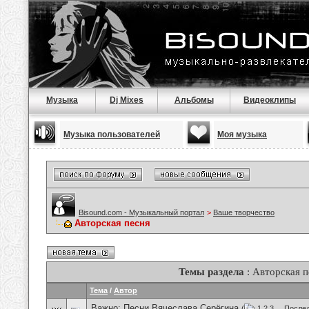
Музыка
Dj Mixes
Альбомы
Видеоклипы
Музыка пользователей
Моя музыка
Bisound.com - Музыкальный портал
>
Ваше творчество
Авторская песня
Темы раздела
: Авторская п
Тема
/
Автор
Важно:
Песни Вячеслава Серёгина
(
1
2
3
...
Послед