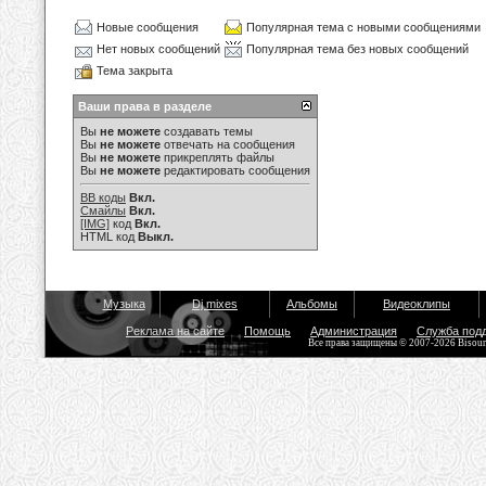
Новые сообщения
Популярная тема с новыми сообщениями
Нет новых сообщений
Популярная тема без новых сообщений
Тема закрыта
Ваши права в разделе
Вы
не можете
создавать темы
Вы
не можете
отвечать на сообщения
Вы
не можете
прикреплять файлы
Вы
не можете
редактировать сообщения
BB коды
Вкл.
Смайлы
Вкл.
[IMG]
код
Вкл.
HTML код
Выкл.
Музыка
Dj mixes
Альбомы
Видеоклипы
Реклама на сайте
Помощь
Администрация
Служба под
Все права защищены © 2007-2026 Bisou