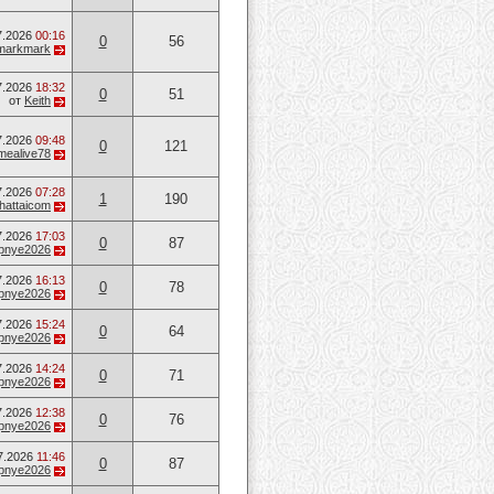
7.2026
00:16
0
56
markmark
7.2026
18:32
0
51
от
Keith
7.2026
09:48
0
121
mealive78
7.2026
07:28
1
190
hattaicom
7.2026
17:03
0
87
opnye2026
7.2026
16:13
0
78
opnye2026
7.2026
15:24
0
64
opnye2026
7.2026
14:24
0
71
opnye2026
7.2026
12:38
0
76
opnye2026
7.2026
11:46
0
87
opnye2026