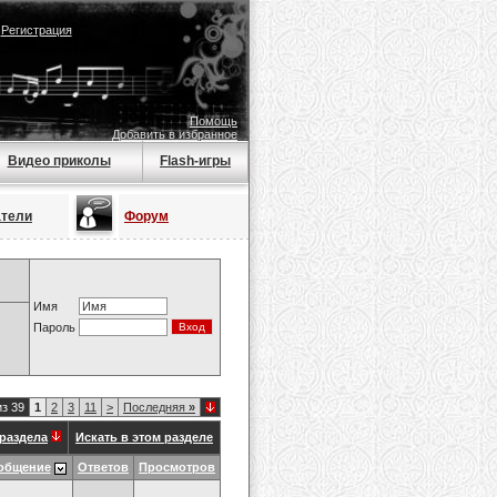
|
Регистрация
Помощь
Добавить в избранное
Видео приколы
Flash-игры
атели
Форум
Имя
Пароль
из 39
1
2
3
11
>
Последняя
»
раздела
Искать в этом разделе
общение
Ответов
Просмотров