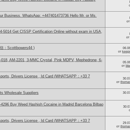
our Business. WhatsApp: +447401473736 Hello Mr. or Ms.
о
-5014​ Get CISSP Certification Online without exam in USA,
о
Scottbowers44 )
06.0
от
keep
H-018, AM-2201, 3-MMC Crystal, Pink MDPV, Mephedrone, 6-
05.0
от
bl
sports, Drivers License , Id Card (WHATSAPP：+33 7
30.0
от
thoma
s Wholesale Suppliers
30.0
4296 Buy Weed Hashish Cocaine in Madrid Barcelona Bilbao
30.0
sports, Drivers License , Id Card (WHATSAPP：+33 7
29.0
от
thoma