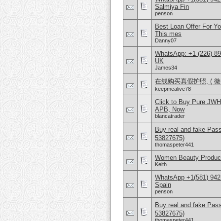
Salmiya Fin
penson
Best Loan Offer For Y
This mes
Danny07
WhatsApp: +1 (226) 894
UK
James34
在线购买真假护照, ( 微信：
keepmealive78
Click to Buy Pure JW
APB, Now
blancatrader
Buy real and fake Pas
53827675)
thomaspeter441
Women Beauty Product
Keith
WhatsApp +1(581) 942-
Spain
penson
Buy real and fake Pas
53827675)
thomaspeter441