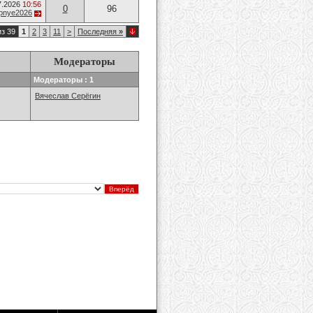
7.2026
10:56
0
96
opnye2026
из 39
1
2
3
11
>
Последняя
»
Модераторы
Модераторы : 1
Вячеслав Серёгин