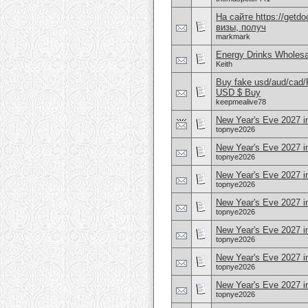
На сайте https://get
визы, получ
markmark
Energy Drinks Wholesa
Keith
Buy fake usd/aud/cad
USD $ Buy
keepmealive78
New Year's Eve 2027 i
topnye2026
New Year's Eve 2027 in
topnye2026
New Year's Eve 2027 in
topnye2026
New Year's Eve 2027 i
topnye2026
New Year's Eve 2027 i
topnye2026
New Year's Eve 2027 i
topnye2026
New Year's Eve 2027 i
topnye2026