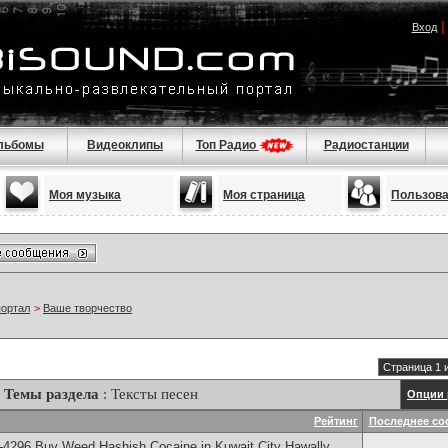
Вход
льбомы
Видеоклипы
Топ Радио
Радиостанции
Моя музыка
Моя страница
Пользов
портал
>
Ваше творчество
Страница 1 
Темы раздела
: Тексты песен
Опции 
Рейтинг
Последнее со
4296 Buy Weed Hashish Cocaine in Kuwait City Hawally