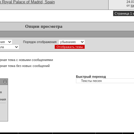
n Royal Palace of Madrid, Spain
24.0
от
t
Страница 1 
Опции просмотра
Порядок отображения
рная тема с новыми сообщениями
рная тема без новых сообщений
Быстрый переход
ия
ения