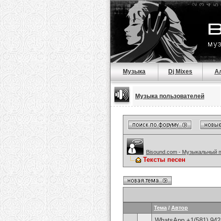
Музыка
Dj Mixes
А
Музыка пользователей
Bisound.com - Музыкальный 
Тексты песен
Тема
/
Автор
WhatsApp +1(581) 942-