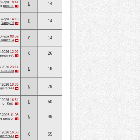
Вчера
18:44
0
14
от
penson
Вчера
14:18
0
14
т
Danny07
Вчера
08:59
0
14
т
James34
8.2026
12:02
0
26
mealive78
8.2026
23:14
0
19
ancatrader
7.2026
18:33
0
79
speter441
7.2026
16:54
0
50
от
Keith
7.2026
11:05
0
49
от
penson
7.2026
16:50
0
55
speter441