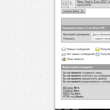
New Year's Eve 2027 i
topnye2026
Показаны темы с 1 по 20 из 779
Критерий сортировки
Показать
Новые сообщения
Популя
Нет новых сообщений
Популя
Тема закрыта
Ваши права в разделе
Вы
не можете
создавать темы
Вы
не можете
отвечать на сообщен
Вы
не можете
прикреплять файлы
Вы
не можете
редактировать сообщ
BB коды
Вкл.
Смайлы
Вкл.
[IMG]
код
Вкл.
HTML код
Выкл.