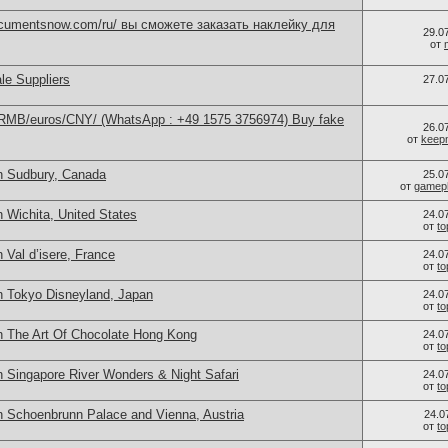
documentsnow.com/ru/ вы сможете заказать наклейку для
29.0
от
le Suppliers
27.0
/RMB/euros/CNY/ (WhatsApp : +49 1575 3756974) Buy fake
26.0
от
keep
n Sudbury, Canada
25.0
от
gamep
 Wichita, United States
24.0
от
t
 Val d’isere, France
24.0
от
t
n Tokyo Disneyland, Japan
24.0
от
t
n The Art Of Chocolate Hong Kong
24.0
от
t
n Singapore River Wonders & Night Safari
24.0
от
t
n Schoenbrunn Palace and Vienna, Austria
24.0
от
t