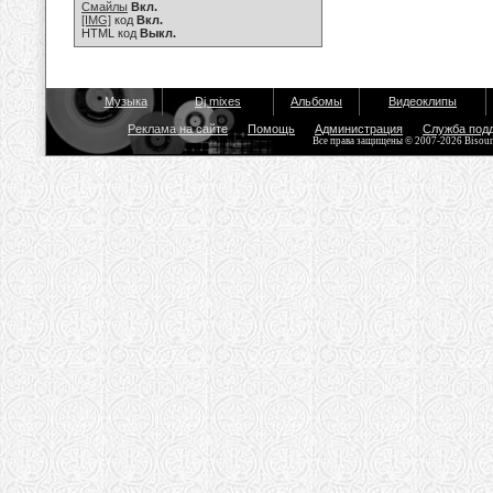
Смайлы
Вкл.
[IMG]
код
Вкл.
HTML код
Выкл.
Музыка
Dj mixes
Альбомы
Видеоклипы
Реклама на сайте
Помощь
Администрация
Служба под
Все права защищены © 2007-2026 Bisou