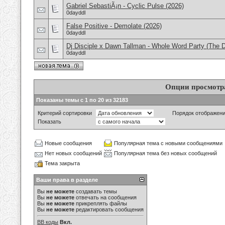
Gabriel SebastiÃ¡n - Cyclic Pulse (2026)
0dayddl
False Positive - Demolate (2026)
0dayddl
Dj Disciple x Dawn Tallman - Whole Word Party (The
0dayddl
Опции просмотр
Показаны темы с 1 по 20 из 32183
Критерий сортировки
Порядок отображен
Показать
Новые сообщения
Популярная тема с новыми сообщениями
Нет новых сообщений
Популярная тема без новых сообщений
Тема закрыта
Ваши права в разделе
Вы
не можете
создавать темы
Вы
не можете
отвечать на сообщения
Вы
не можете
прикреплять файлы
Вы
не можете
редактировать сообщения
BB коды
Вкл.