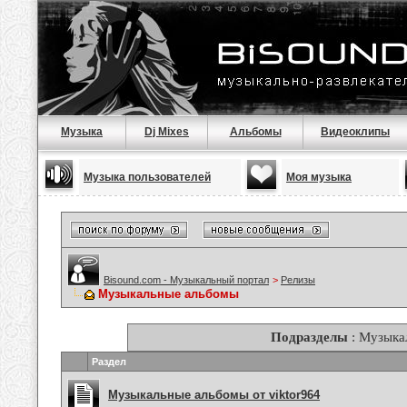
Музыка
Dj Mixes
Альбомы
Видеоклипы
Музыка пользователей
Моя музыка
Bisound.com - Музыкальный портал
>
Релизы
Музыкальные альбомы
Подразделы
: Музыка
Раздел
Музыкальные альбомы от viktor964