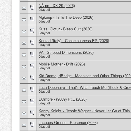
NÃ¸ne - XX 29 (2026)
0dayddl
Mgkoop - In To The Deep (2026)
0dayddl
Kuss, Clotur - Bleep Cult (2026)
0dayddl
Konrad (Italy) - Consciousness EP (2026)
0dayddl
VA - Stripped Dimensions (2026)
0dayddl
Mobile Mother - Drift (2026)
0dayddl
Kid Drama, dBridge - Machines and Other Things (202
0dayddl
Luca Debonaire - That's What Touch Me (Block & Crow
0dayddl
L'Ombre - (9009) Pt.1 (2026)
0dayddl
Kenny Knight x Jessie Wagner - Never Let Go of This
0dayddl
Jacques Greene - Presence (2026)
0dayddl