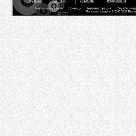
Музыка
Dj mixes
Альбомы
Видеоклипы
Реклама на сайте
Помощь
Администрация
Служба под
Все права защищены © 2007-2026 Bisou