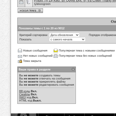
Phỏm Tỷ Lệ Kèo: Bí Quyết Đọc Vị Và Chiến Thắng Mọ
tylekeogreen
Оп
Показаны темы с 1 по 20 из 9012
Критерий сортировки
Порядок отображен
Показать
Новые сообщения
Популярная тема с новыми сообщениями
Нет новых сообщений
Популярная тема без новых сообщений
Тема закрыта
Ваши права в разделе
Вы
не можете
создавать темы
Вы
не можете
отвечать на сообщения
Вы
не можете
прикреплять файлы
Вы
не можете
редактировать сообщения
BB коды
Вкл.
Смайлы
Вкл.
[IMG]
код
Вкл.
HTML код
Выкл.