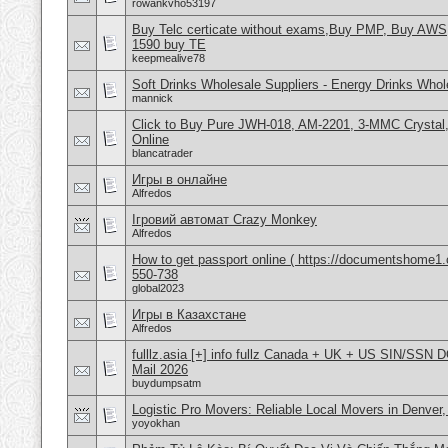
rowankvho53197
Buy Telc certicate without exams,Buy PMP, Buy AWS
1590 buy TE
keepmealive78
Soft Drinks Wholesale Suppliers - Energy Drinks Whol
mannick
Click to Buy Pure JWH-018, AM-2201, 3-MMC Crysta
Online
blancatrader
Игры в онлайне
Alfredos
Ігровий автомат Crazy Monkey
Alfredos
How to get passport online ( https://documentshome1.
550-738
global2023
Игры в Казахстане
Alfredos
fulllz.asia [+] info fullz Canada + UK + US SIN/S
Mail 2026
buydumpsatm
Logistic Pro Movers: Reliable Local Movers in Denver
yoyokhan