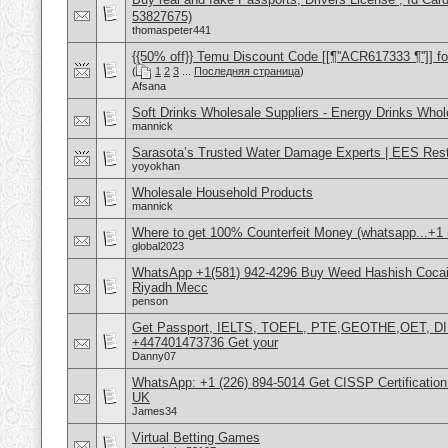
53827675)
thomaspeter441
{{50% off}} Temu Discount Code [[¶''ACR617333 ¶'']] fo
(
1
2
3
...
Последняя страница
)
Afsana
Soft Drinks Wholesale Suppliers - Energy Drinks Whol
mannick
Sarasota’s Trusted Water Damage Experts | EES Rest
yoyokhan
Wholesale Household Products
mannick
Where to get 100% Counterfeit Money (whatsapp...+1 (
global2023
WhatsApp +1(581) 942-4296 Buy Weed Hashish Cocain
Riyadh Mecc
penson
Get Passport, IELTS, TOEFL, PTE,GEOTHE,OET, D
+447401473736 Get your
Danny07
WhatsApp: +1 (226) 894-5014​ Get CISSP Certification
UK
James34
Virtual Betting Games