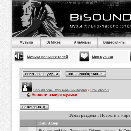
Музыка
Dj Mixes
Альбомы
Видеоклипы
Музыка пользователей
Моя музыка
Bisound.com - Музыкальный портал
>
Что нового ?
Новости в мире музыки
Темы раздела
: Новости в мире
Тема
/
Автор
Buy real and fake Passports, Drivers License , Id