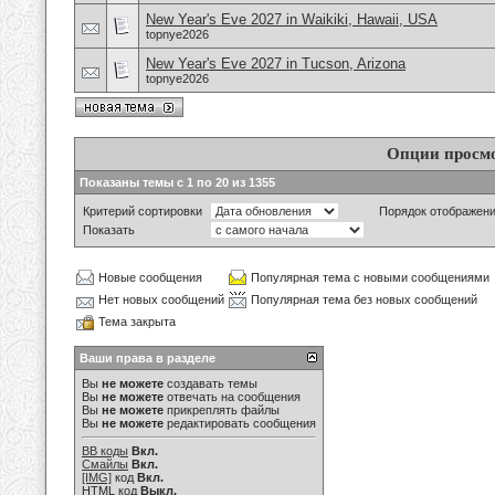
New Year's Eve 2027 in Waikiki, Hawaii, USA
topnye2026
New Year's Eve 2027 in Tucson, Arizona
topnye2026
Опции просм
Показаны темы с 1 по 20 из 1355
Критерий сортировки
Порядок отображен
Показать
Новые сообщения
Популярная тема с новыми сообщениями
Нет новых сообщений
Популярная тема без новых сообщений
Тема закрыта
Ваши права в разделе
Вы
не можете
создавать темы
Вы
не можете
отвечать на сообщения
Вы
не можете
прикреплять файлы
Вы
не можете
редактировать сообщения
BB коды
Вкл.
Смайлы
Вкл.
[IMG]
код
Вкл.
HTML код
Выкл.