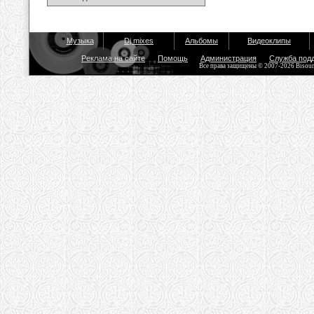
Музыка
Dj mixes
Альбомы
Видеоклипы
Реклама на сайте
Помощь
Администрация
Служба под
Все права защищены © 2007-2026 Bisou