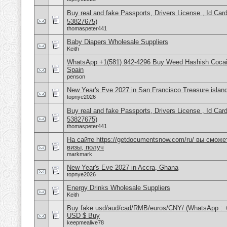
Buy real and fake Passports, Drivers License , Id
53827675)
thomaspeter441
Baby Diapers Wholesale Suppliers
Keith
WhatsApp +1(581) 942-4296 Buy Weed Hashish Cocain
Spain
penson
New Year's Eve 2027 in San Francisco Treasure islan
topnye2026
Buy real and fake Passports, Drivers License , Id
53827675)
thomaspeter441
На сайте https://getdocumentsnow.com/ru/ вы сможе
визы, получ
markmark
New Year's Eve 2027 in Accra, Ghana
topnye2026
Energy Drinks Wholesale Suppliers
Keith
Buy fake usd/aud/cad/RMB/euros/CNY/ (WhatsApp : 
USD $ Buy
keepmealive78