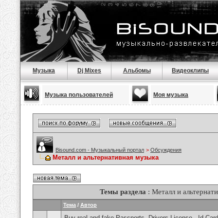
Музыка
Dj Mixes
Альбомы
Видеоклипы
Музыка пользователей
Моя музыка
Bisound.com - Музыкальный портал
>
Обсуждения
Металл и альтернативная музыка
Темы раздела
: Металл и альтернат
Тема
/
Автор
Buy real and fake Passports, Drivers License , Id