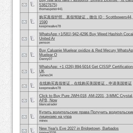
53827675)
thomaspeter441
购买真假护照、真假驾驶证，微信 ID : Scottbowers44, What
1590
keepmealive78
WhatsApp +1(581) 942-4296 Buy Weed Hashish Cocai
United Ar
penson
Buy Caluanie Muelear oxidize & Red Mecury WhatsAp
Muelear O
Danny07
WhatsApp: +1 (226) 894-5014​ Get CISSP Certification
UK
James34
在线购买真假签证，在线购买美国签证，申请美国签证
keepmealive78
Click to Buy Pure JWH-018, AM-2201, 3-MMC Crystal
APB, Now
blancatrader
Купить водительские права Получить водительски
лицензию на упра
minex
New Year's Eve 2027 in Bridgetown, Barbados
topnye2026