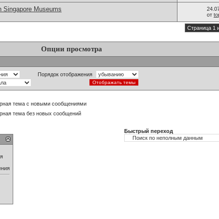
in Singapore Museums
24.0
от
t
Страница 1 
Опции просмотра
Порядок отображения
рная тема с новыми сообщениями
рная тема без новых сообщений
Быстрый переход
ия
ения