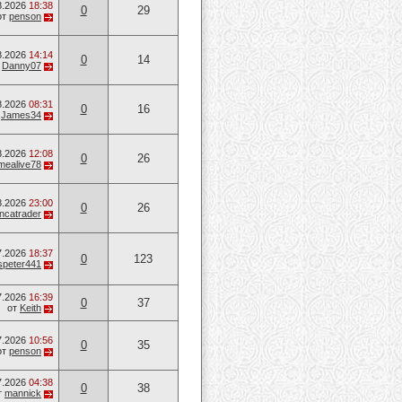
8.2026
18:38
0
29
от
penson
8.2026
14:14
0
14
т
Danny07
8.2026
08:31
0
16
т
James34
8.2026
12:08
0
26
mealive78
8.2026
23:00
0
26
ancatrader
7.2026
18:37
0
123
speter441
7.2026
16:39
0
37
от
Keith
7.2026
10:56
0
35
от
penson
7.2026
04:38
0
38
т
mannick