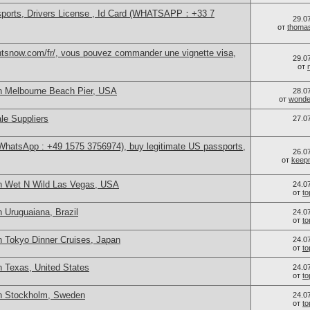
sports, Drivers License , Id Card (WHATSAPP：+33 7
29.0
от
thoma
ntsnow.com/fr/, vous pouvez commander une vignette visa,
29.0
от
n Melbourne Beach Pier, USA
28.0
от
wonder
le Suppliers
27.0
(WhatsApp : +49 1575 3756974), buy legitimate US passports,
26.0
от
keep
n Wet N Wild Las Vegas, USA
24.0
от
t
 Uruguaiana, Brazil
24.0
от
t
n Tokyo Dinner Cruises, Japan
24.0
от
t
n Texas, United States
24.0
от
t
in Stockholm, Sweden
24.0
от
t