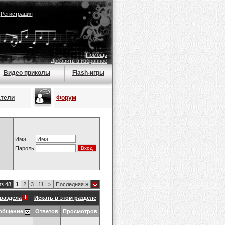
|
Регистрация
Помощь
Добавить в избранное
Видео приколы
Flash-игры
атели
Форум
Имя
Пароль
из 48
1
2
3
11
>
Последняя
»
раздела
Искать в этом разделе
общение
Ответов
Просмотров