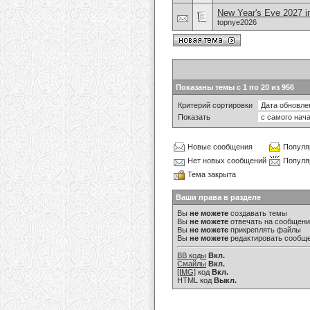
New Year's Eve 2027 
topnye2026
Показаны темы с 1 по 20 из 956
Критерий сортировки
Показать
Новые сообщения
Популя
Нет новых сообщений
Популя
Тема закрыта
Ваши права в разделе
Вы
не можете
создавать темы
Вы
не можете
отвечать на сообщен
Вы
не можете
прикреплять файлы
Вы
не можете
редактировать сообщ
BB коды
Вкл.
Смайлы
Вкл.
[IMG]
код
Вкл.
HTML код
Выкл.