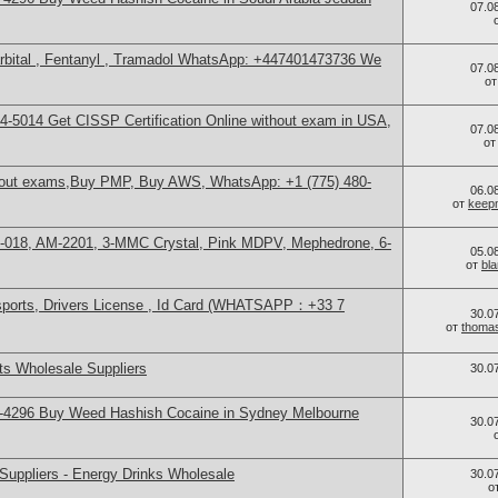
07.0
bital , Fentanyl , Tramadol WhatsApp: +447401473736 We
07.0
о
-5014​ Get CISSP Certification Online without exam in USA,
07.0
о
thout exams,Buy PMP, Buy AWS, WhatsApp: +1 (775) 480-
06.0
от
keep
H-018, AM-2201, 3-MMC Crystal, Pink MDPV, Mephedrone, 6-
05.0
от
bl
sports, Drivers License , Id Card (WHATSAPP：+33 7
30.0
от
thoma
s Wholesale Suppliers
30.0
-4296 Buy Weed Hashish Cocaine in Sydney Melbourne
30.0
Suppliers - Energy Drinks Wholesale
30.0
о