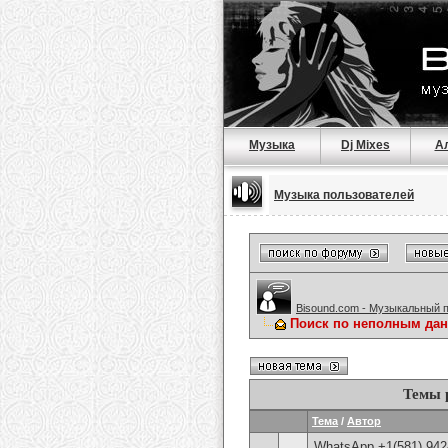
Музыка
Dj Mixes
А
Музыка пользователей
Bisound.com - Музыкальный 
Поиск по неполным да
Темы 
Тема
/
Автор
WhatsApp +1(581) 942