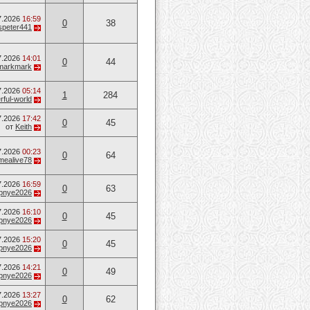
7.2026
16:59
0
38
speter441
7.2026
14:01
0
44
markmark
7.2026
05:14
1
284
ful-world
7.2026
17:42
0
45
от
Keith
7.2026
00:23
0
64
mealive78
7.2026
16:59
0
63
opnye2026
7.2026
16:10
0
45
opnye2026
7.2026
15:20
0
45
opnye2026
7.2026
14:21
0
49
opnye2026
7.2026
13:27
0
62
opnye2026