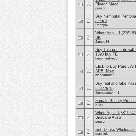
Riyadh Mecc
penson
Buy Nembutal Pentobar
are reli
Danny07
WhatsApp: +1 (226) 894
UK
James34
Buy Telc certicate wi
1590 buy TE
keepmealive78
Click to Buy Pure JW
APB, Now
blancatrader
Buy real and fake Pas
53827675)
thomaspeter441
Female Beauty Product
Keith
WhatsApp +1(581) 942
Brisbane Austr
penson
Soft Drinks Wholesale 
mannick