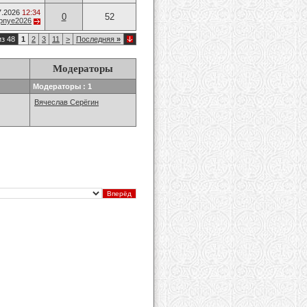
7.2026
12:34
0
52
opnye2026
из 48
1
2
3
11
>
Последняя
»
Модераторы
Модераторы : 1
Вячеслав Серёгин