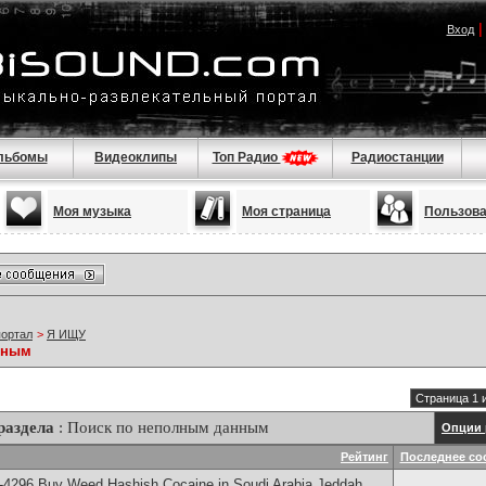
Вход
льбомы
Видеоклипы
Топ Радио
Радиостанции
Моя музыка
Моя страница
Пользов
портал
>
Я ИЩУ
нным
Страница 1 
раздела
: Поиск по неполным данным
Опции 
Рейтинг
Последнее со
-4296 Buy Weed Hashish Cocaine in Soudi Arabia Jeddah