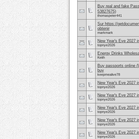
Buy real and fake Pas
53827675)
thomaspeter441
Sur https://getdocume
obtenir
markmark
New Year's Eve 2027 i
topnye2026
Energy Drinks Wholesa
Keith
Buy passports online 
buy
keepmealive78
New Year's Eve 2027 i
topnye2026
New Year's Eve 2027 in
topnye2026
New Year's Eve 2027 i
topnye2026
New Year's Eve 2027 i
topnye2026
New Year's Eve 2027 
topnye2026